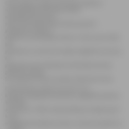
CSDD Jelgavas nodaļas priekšnieka pienākumu
izpildītājs Aigars Šadurskis portālam
www.jelgavasvestnesis.lv
stāsta, ka pirmajās dienās interese par jauno
pakalpojumu nebija un
skaidro to ar informācijas trūkumu. Toties nu jau cilvēki
sāk
pieteikties un izmantot šo iespēju. Pagaidām viss liecina,
ka
pieprasījums pēc pakalpojuma «Braukšanas iemaņu
pārbaude» pieaug,
bet prognozēt, kā būs turpmāk, A.Šadurskis atturas.
CSDD pārstāvis norāda, ka no tiem, kuri ir
kārtojuši izmēģinājuma eksāmenu, pagaidām saņemtas
tikai labas
atsauksmes. «Cilvēki ir apmierināti gan ar iespēju, gan ar
to, kā
izmēģinājuma eksāmens notiek, un slavē arī inspektorus