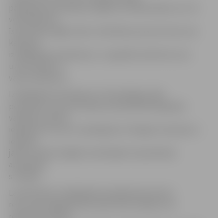
pakalpojuma ieviešanu aizgūta no Nīderlandes, kur tā
veiksmīgi tiek
īstenota jau ilgāku laiku. Sekmības procents tiem, kas
kārtojuši
izmēģinājuma eksāmenu, ir augstāks nekā tiem, kas
uzreiz dodas uz
valsts eksāmenu.
Izmēģinājuma eksāmens ir brīvprātīga izvēle
personām, kuras vēl mācās autoskolā B kategorijas
vadīšanas tiesību
iegūšanai vai ir jau to pabeigušas. Vienīgais nosacījums –
iepriekš
jābūt izietām obligāti noteiktajām 14 praktiskās
apmācības
stundām.
Lai pieteiktos izmēģinājuma eksāmenam pirmo
reizi, personīgi jāierodas tajā CSDD nodaļā, kurā
reģistrēta mācību