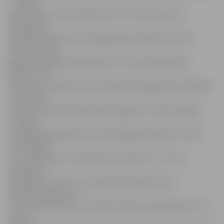
– laikam
pārliecinās, ka viņi cilvēki vien ir un nav nemaz tik
briesmīgi,»
piebilst A.Šadurskis. Izmēģinājuma eksāmens notiks
tāpat kā īstais
gala braukšanas pārbaudījums –laukumā jāizpilda
figūras, tad
brauciens pa pilsētu, bet eksāmena beigās tiek sastādīts
protokols,
kurā novērtē eksaminējamā sniegumu. CSDD Jelgavas
nodaļas
priekšnieka pienākumu izpildītājs gan piebilst, ka šim
protokolam
un vērtējumam ir tikai ieteicošs raksturs – tas nav
eksāmena
vērtējums un tam nav nekādu tālāk ejošu seku.
Pārbaudes ilgums ir
aptuveni 50 minūtes. Cilvēki izvēlas šo pakalpojumu, lai
sajustu