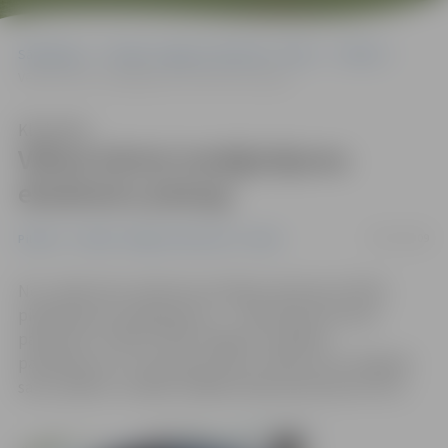
Sākumlapa
Portāla “Jelgavas Vēstnesis” arhīvs
Pilsētā
Vēlme kārtot izmēģinājuma eksāmenu pieaug
Klausīties
Vēlme kārtot izmēģinājuma
eksāmenu pieaug
09/07/2009
Pilsētā
Portāla “Jelgavas Vēstnesis” arhīvs
No 1. jūlija Ceļu satiksmes drošības direkcija (CSDD)
piedāvā jaunu pakalpojumu – «Braukšanas iemaņu
pārbaude». Šobrīd CSDD Jelgavas nodaļā šo
pakalpojumu ir izmantojuši pieci cilvēki, bet izmēģināt
savus spēkus tuvākās nedēļas laikā pieteikušies vēl 12.