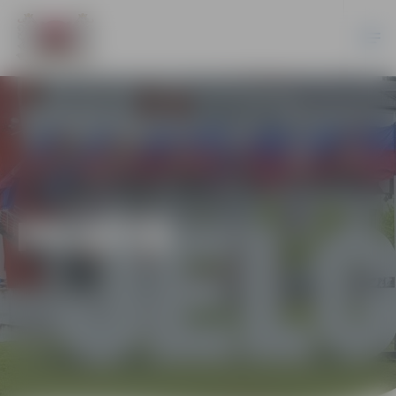
PILSĒTĀ