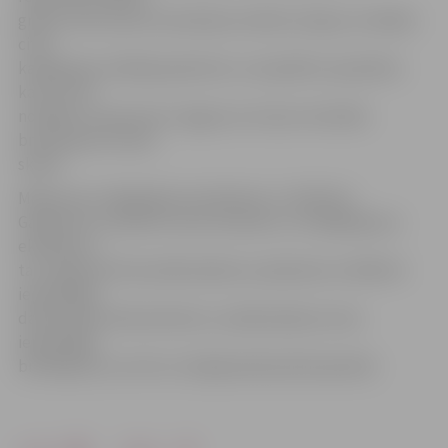
grupa, līdzi ņemot braukšanas mācību atļauju vai kādas
citas
kategorijas vadītāja apliecību un aizpildītu apmācību
karti, kurā
norādīts, ka persona ir apguvusi vismaz minimālo
braukšanas stundu
skaitu.
Maksa par izmēģinājuma eksāmenu ir 19,50 lati.
Gadījumos, ja klients nevar ierasties uz izmēģinājuma
eksāmenu,
tas, tāpat kā īstais pārbaudījums, jāatsaka ne vēlāk kā
iepriekšējā
darba dienā. Neierodoties uz pārbaudījumu bez
iepriekšēja
brīdinājuma, tas tik un tā jāapmaksā pilnā apmērā.