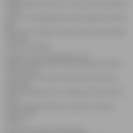
eksāmena atmosfēru, izjustu un iepazītos ar automašīnu
un pašu
procesu. Jaunā pakalpojuma mērķis ir sagatavot cilvēkus
gala
eksāmenam un panākt, lai stress viņam netraucē parādīt
visas savas
prasmes un zināšanas.
Jāpiebilst, ka jaunais pakalpojums īstā
eksāmena licējiem nebūt nenozīmē papildu neērtības.
«Mums ir piecas
automašīnas, bet to skaits tika noteikts, kad klientu
plūsma bija
daudz intensīvāka. Līdz ar to tagad, kad klientu skaits ir
sarucis,
varēsim nodrošināt mašīnu un inspektoru noslodzi,»
skaidro CSDD
pārstāvis.
A.Šadurskis informē, ka ideja par šāda