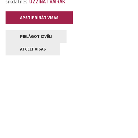
sīkdatnes.
UZZINĀT VAIRĀK
.
APSTIPRINĀT VISAS
PIELĀGOT IZVĒLI
ATCELT VISAS
Kontakti
Jelgavas valstpilsētas pašvaldība
Lielā iela 11, Jelgava, LV-3001