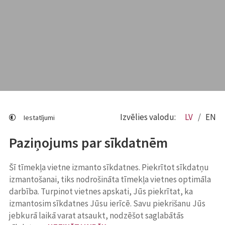
Izvēlies valodu:
LV
EN
Iestatījumi
Paziņojums par sīkdatnēm
Šī tīmekļa vietne izmanto sīkdatnes. Piekrītot sīkdatņu
izmantošanai, tiks nodrošināta tīmekļa vietnes optimāla
darbība. Turpinot vietnes apskati, Jūs piekrītat, ka
izmantosim sīkdatnes Jūsu ierīcē. Savu piekrišanu Jūs
jebkurā laikā varat atsaukt, nodzēšot saglabātās