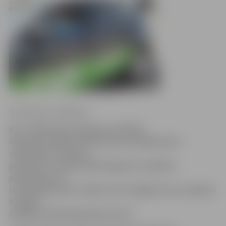
Ilze Knusle-Jankevica
No 1. jūlija Ceļu satiksmes drošības
direkcija (CSDD) piedāvā jaunu pakalpojumu –
«Braukšanas iemaņu
pārbaude». Šobrīd CSDD Jelgavas nodaļā šo
pakalpojumu ir
izmantojuši pieci cilvēki, bet izmēģināt savus spēkus
tuvākās
nedēļas laikā pieteikušies vēl 12.