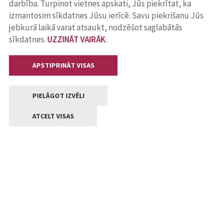
darbība. Turpinot vietnes apskati, Jūs piekrītat, ka
izmantosim sīkdatnes Jūsu ierīcē. Savu piekrišanu Jūs
jebkurā laikā varat atsaukt, nodzēšot saglabātās
sīkdatnes.
UZZINĀT VAIRĀK
.
APSTIPRINĀT VISAS
PIELĀGOT IZVĒLI
ATCELT VISAS
Kontakti