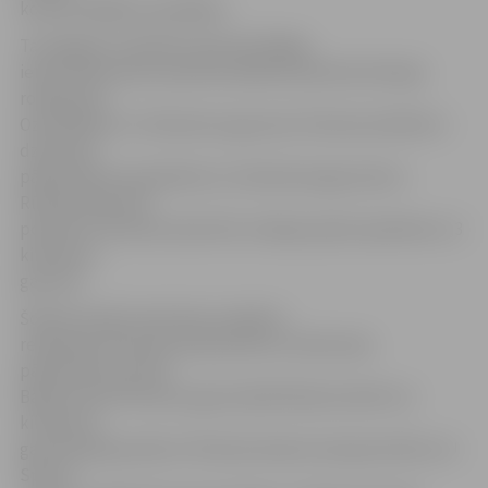
komfortablākus apstākļus.
Tā Jelgavā ir izbūvēti veloceliņi Rīgas
ielā no Kalnciema ceļa līdz pilsētas administratīvajai
robežai pie
Ozolniekiem 3,7 kilometru garumā, Tērvetes ielā līdz 2.
dzelzceļa
pārbrauktuvei apmēram 2,1 kilometra garumā un
Rūpniecības iela
posmā no Tērvetes ielas līdz rotācijas aplim apmēram 1,3
kilometru
garumā.
Šobrīd notiek veloceliņu projektu
realizācija Tērvetes iela posmā no 2.dzelzceļa
pārbrauktuves līdz
Baložu ielai 270 metru garumā; Brīvības bulvārī 1,6
kilometru
garumā; Raiņa ielā no Tērvetes ielas krustojuma līdz LLU
Sporta