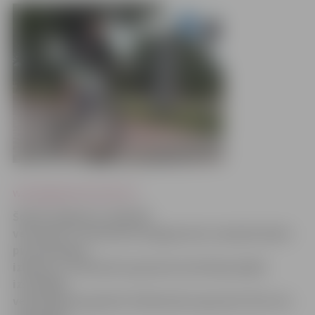
www.jelgvaasvestnesis.lv
Šobrīd Jelgavā ir izbūvēti
veloceliņi 7,1 kilometra kopgarumā, turpinās darbs
pie veloceliņu
izbūves 7,7 kilometru garumā, bet būvprojekti
izstrādāti
veloceliņiem gandrīz 10 kilometru garumā. Pēc visu