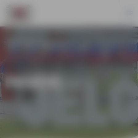
PILSĒTĀ