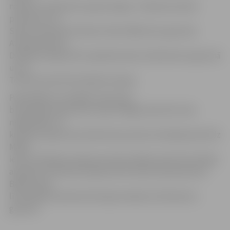
namam 1,4 kilometru garumā; gar J.Čakstes bulvāri
posmā no LLU
Sporta nama līdz Driksas tiltam 400 metru garumā;
Atmodas ielā no
Dobeles šosejas līdz Lapskalna ielai 1,8 kilometru garumā
un no
Tērvetes ielas līdz Dobeles šosejai.
Pašvaldībā ir izstrādāti veloceliņu
būvprojekti Kalnciema ceļā no Rīgas ielas līdz Loka
maģistrālei 3,4
kilometru garumā; Lielās ielas posmā no Dambja ielas līdz
Māras
ielai un Dobeles šosejas posmā no Māras ielas līdz 4.līnijai
apmēram 3 kilometru garumā; Tērvetes iela posmā no
Baložu ielas
līdz pilsētas administratīvajai robežai 3,5 kilometru
garumā.