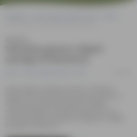
Sākumlapa
Portāla “Jelgavas Vēstnesis” arhīvs
Pilsētā
Veloceliņu garums Jelgavā sasniegs 25 kilometrus
Klausīties
Veloceliņu garums Jelgavā
sasniegs 25 kilometrus
16/09/2008
Pilsētā
Portāla “Jelgavas Vēstnesis” arhīvs
Šobrīd Jelgavā ir izbūvēti veloceliņi 7,1 kilometra
kopgarumā, turpinās darbs pie veloceliņu izbūves 7,7
kilometru garumā, bet būvprojekti izstrādāti
veloceliņiem gandrīz 10 kilometru garumā. Pēc visu
veloceliņu projektu realizācijas to kopgarums Jelgavā
būs gandrīz 25 kilometri.