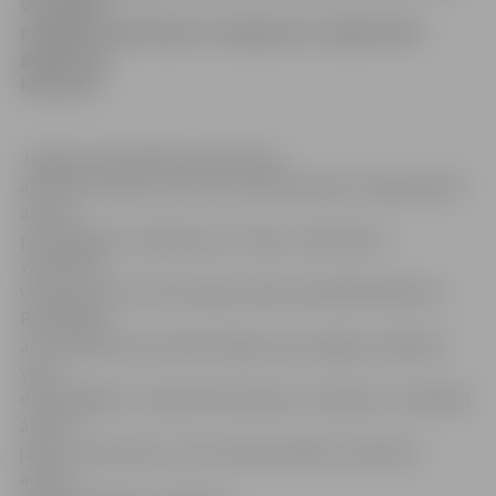
veloceliņu
projektu realizācijas to kopgarums Jelgavā būs
gandrīz 25
kilometri.
Jelgavas pašvaldības sabiedrisko
attiecību sektors atzīst, ka velobraukšana Jelgavā kļūst
aizvien
populārāka, ko apliecina arī nesen notikušais 3.
vienotības
velobrauciens, kas pulcēja vairāk nekā 200 dalībnieku.
Pašvaldība
arī turpmāk aicina iedzīvotājus pēc iespējas izvēlēties
videi
draudzīgākus transporta līdzekļus, vienlaikus, izbūvējot
aizvien
jaunus veloceliņus, kas riteņbraucējiem nodrošina
aizvien