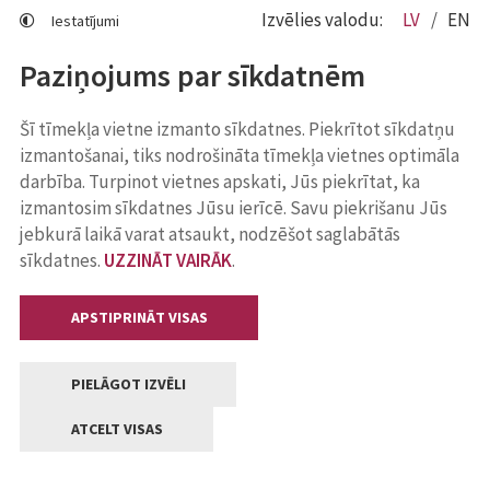
Izvēlies valodu:
LV
EN
Iestatījumi
Paziņojums par sīkdatnēm
Šī tīmekļa vietne izmanto sīkdatnes. Piekrītot sīkdatņu
izmantošanai, tiks nodrošināta tīmekļa vietnes optimāla
darbība. Turpinot vietnes apskati, Jūs piekrītat, ka
izmantosim sīkdatnes Jūsu ierīcē. Savu piekrišanu Jūs
jebkurā laikā varat atsaukt, nodzēšot saglabātās
sīkdatnes.
UZZINĀT VAIRĀK
.
APSTIPRINĀT VISAS
PIELĀGOT IZVĒLI
ATCELT VISAS