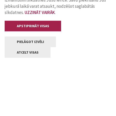
izmantosim sīkdatnes Jūsu ierīcē. Savu piekrišanu Jūs
jebkurā laikā varat atsaukt, nodzēšot saglabātās
sīkdatnes.
UZZINĀT VAIRĀK
.
APSTIPRINĀT VISAS
PIELĀGOT IZVĒLI
ATCELT VISAS
Kontakti
Jelgavas valstpilsētas pašvaldība