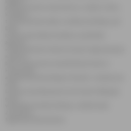
pagalms ir
pelnījis savu bērnu rotaļu laukumu,» norādot uz faktu,
ka apkārt ir
trīs daudzdzīvokļu mājas un vairākas privātmājas, pauž
Diāna.
Izskatot iedzīvotājas ierosinājumu, pašvaldības
aģentūras
«Pilsētsaimniecība» direktora vietniece Zaiga Savastjuka
norāda, ka
bērnu rotaļu laukuma izveide Brīvības bulvāra un
Helmaņa ielas
apkaimē lielā mērā atkarīga no finansēm. «Jautājums par
rotaļu
laukuma izveidi šajā rajonā var tikt izskatīts 2009. gadā,
ņemot
vērā iedalītos budžeta līdzekļus,» atbildē norāda
Z.Savastjuka.
Sagatavoja Sintija Čepanone