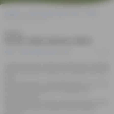
Sākumlapa
Portāla “Jelgavas Vēstnesis” arhīvs
Pilsētā
Vērtēs rotaļu laukuma izbūvi
Klausīties
Vērtēs rotaļu laukuma izbūvi
12/10/2008
Pilsētā
Portāla “Jelgavas Vēstnesis” arhīvs
«Jelgavas Vēstnesim» jelgavniece Diāna jautā, vai pilsētas
plānā ir ierīkot bērnu rotaļu laukumu Brīvības bulvāra 39.
un 41.,
kā arī Helmaņa ielas 7. mājas pagalmā. «Kaut arī tuvumā ir
laukumiņš pie bērnudārza, uz to tagadējo ceļu
remontdarbu dēļ ir
apgrūtinoši nokļūt, turklāt to apmeklē daudzi tā sauktie
«Lauktehnikas» bērni. «Domāju, ka manis minētais