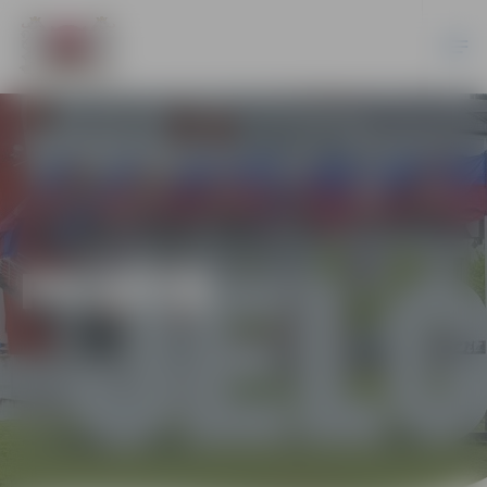
PILSĒTĀ