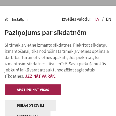
Izvēlies valodu:
LV
EN
Iestatījumi
Paziņojums par sīkdatnēm
Šī tīmekļa vietne izmanto sīkdatnes. Piekrītot sīkdatņu
izmantošanai, tiks nodrošināta tīmekļa vietnes optimāla
darbība. Turpinot vietnes apskati, Jūs piekrītat, ka
izmantosim sīkdatnes Jūsu ierīcē. Savu piekrišanu Jūs
jebkurā laikā varat atsaukt, nodzēšot saglabātās
sīkdatnes.
UZZINĀT VAIRĀK
.
APSTIPRINĀT VISAS
PIELĀGOT IZVĒLI