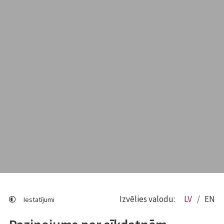
Izvēlies valodu:
LV
EN
Iestatījumi