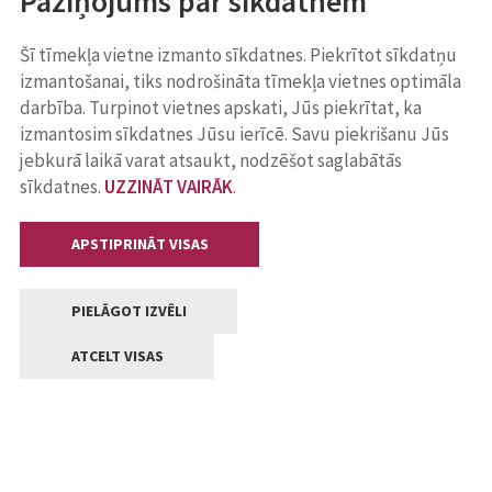
Paziņojums par sīkdatnēm
Šī tīmekļa vietne izmanto sīkdatnes. Piekrītot sīkdatņu
izmantošanai, tiks nodrošināta tīmekļa vietnes optimāla
darbība. Turpinot vietnes apskati, Jūs piekrītat, ka
izmantosim sīkdatnes Jūsu ierīcē. Savu piekrišanu Jūs
jebkurā laikā varat atsaukt, nodzēšot saglabātās
sīkdatnes.
UZZINĀT VAIRĀK
.
APSTIPRINĀT VISAS
PIELĀGOT IZVĒLI
ATCELT VISAS