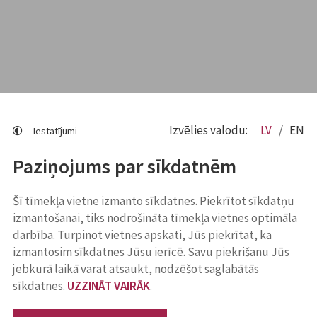
Izvēlies valodu:
LV
EN
Iestatījumi
Paziņojums par sīkdatnēm
Šī tīmekļa vietne izmanto sīkdatnes. Piekrītot sīkdatņu
izmantošanai, tiks nodrošināta tīmekļa vietnes optimāla
darbība. Turpinot vietnes apskati, Jūs piekrītat, ka
izmantosim sīkdatnes Jūsu ierīcē. Savu piekrišanu Jūs
jebkurā laikā varat atsaukt, nodzēšot saglabātās
sīkdatnes.
UZZINĀT VAIRĀK
.