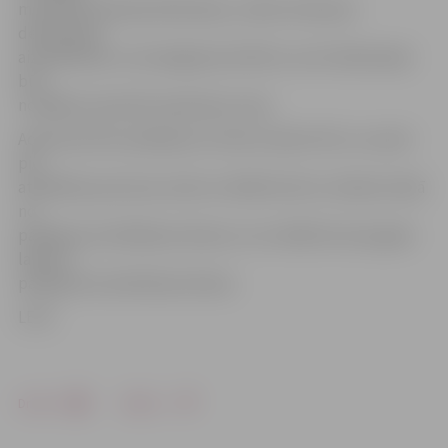
mantiskā stāvokļa deklarāciju, nebūs ievērojusi
deklarācijas
aizpildīšanas un iesniegšanas kārtību vai arī deklarācijā
būs
norādījusi apzināti nepatiesas ziņas.
Administratīvo pārkāpumu lietas izskatīs VID, un saukt
pie
atbildības personas varēs ne vēlāk kā četru mēnešu laikā
no
pārkāpuma atklāšanas dienas un ne vēlāk kā viena gada
laikā no
pārkāpuma izdarīšanas dienas.
LETA
Drukāt
Dalīties