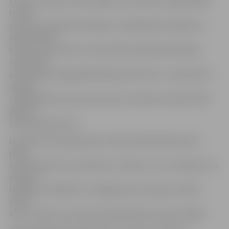
LETA jau ziņoja, ka 2011. gada 15. decembrī stājās spēkā
Fizisko
personu mantiskā stāvokļa un nedeklarēto ienākumu
deklarēšanas
likums, kas paredz, ka mantiskā stāvokļa deklarācija
noteiktām
iedzīvotāju kategorijām jāiesniedz VID no 1. marta līdz 1.
jūnijam.
Tajā jānorāda ziņas par personas mantisko stāvokli 2011.
gada 31.
decembra plkst.24.
Iepriekš VID prognozēja, ka sākumdeklarēšana skars
plašu
iedzīvotāju loku, piemēram, cilvēkus, kuru uzkrājumi un
parādi ir
lielāki par 10 000 latu, tādejādi provizoriskais cilvēku
skaits,
kurus varētu skart sākumdeklarēšanās, bija ap 70 000.