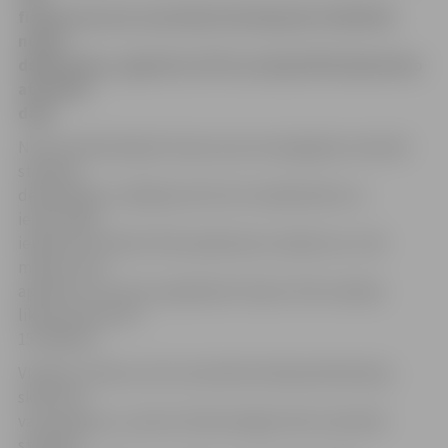
fizisko personu mantiskā stāvokļa jeb tā dēvētās
nulles
deklarācijas, aģentūra LETA uzzināja VID Sabiedrisko
attiecību
daļā.
No šīm deklarācijām 43 personas iesniegtajās mantiskā
stāvokļa
deklarācijās uzrādījušas līdz šim nedeklarētos ar
iedzīvotāju
ienākuma nodokli (IIN) apliekamos ienākumus 1,05
miljonu latu
apmērā, no kuriem aprēķināts IIN pēc 15% nodokļa
likmes kopumā ir
157 648 lati.
VID gan uzskata, ka šis mantiskā stāvokļa deklarāciju
skaits vēl
var pieaugt, jo, ņemot vērā iesniegto lielo mantiskā
stāvokļa