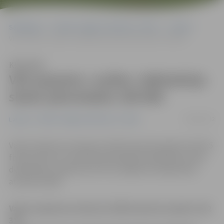
Sākumlapa
Portāla “Jelgavas Vēstnesis” arhīvs
Latvijā
VID saņemto «nulles» deklarāciju skaits pārsniedzis 100 000
Klausīties
VID saņemto «nulles» deklarāciju
skaits pārsniedzis 100 000
06/06/2012
Latvijā
Portāla “Jelgavas Vēstnesis” arhīvs
Valsts ieņēmumu dienests (VID) kopumā saņēmis 102 315
fizisko personu mantiskā stāvokļa jeb tā dēvētās nulles
deklarācijas, aģentūra LETA uzzināja VID Sabiedrisko
attiecību daļā.
Valsts ieņēmumu dienests (VID) kopumā saņēmis 102
315