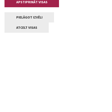
APSTIPRINĀT VISAS
PIELĀGOT IZVĒLI
ATCELT VISAS
Kontakti
Jelgavas valstpilsētas pašvaldība
Lielā iela 11, Jelgava, LV-3001
+371 63005522
pasts@jelgava.lv