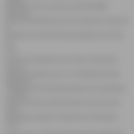
deklarāciju skaitu, kas bijis pat vairāk nekā 6000
deklarāciju
dienā, visas deklarācijas VID vēl nav reģistrētas. Tāpat VID
arī
vēl gaida tās mantiskā stāvokļa deklarācijas, kas sūtītas
pa
pastu.
Patlaban nav iespējams precīzi raksturot deklarāciju
saturu un
atbildēt uz jautājumu par to, ko visbiežāk iedzīvotāji
deklarācijas
norādījuši, jo tās VID joprojām apkopo. Datu apkopošana
un analīze
varētu tikt veikta ne ātrāk kā vasaras vidū, kad arī VID
varētu
nākt klajā ar pirmajiem secinājumiem par deklarāciju
saturu.