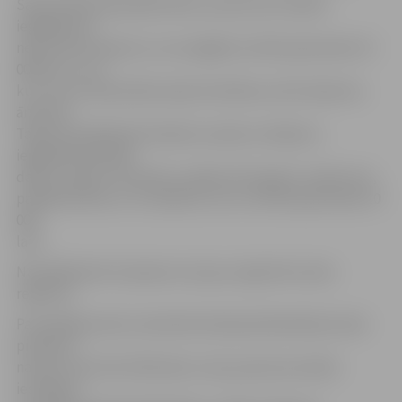
Sākumdeklarācija jāiesniedz, ja persona Latvijā ir
iegādājusies
nekustamo īpašumu, kura iegādes vērtība pārsniedz 10
000 latu un uz
kuru nav nostiprinātas īpašumtiesības, kā arī īpašumu
ārvalstīs.
Tāpat būs jādeklarē skaidras naudas uzkrājumi,
iegādātās kapitāla
daļas Latvijā un ārzemēs, parāda vērtspapīri, aizdevumi,
parādsaistības un citi īpašumi, kuru vērtība pārsniedz 10
000
latu.
Nav jādeklarē tie īpašumi, kas jau reģistrēti valsts
reģistros.
Par pārkāpumiem mantiskā stāvokļa deklarēšanā varēs
piemērot
naudas sodu līdz 250 latiem, tad, ja persona nebūs
iesniegusi