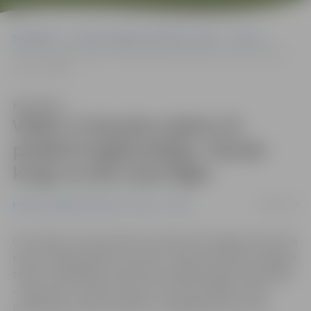
Sākumlapa
Portāla “Jelgavas Vēstnesis” arhīvs
Video
VIDEO: Ā.Alunāna teātris rīt piedāvā traģikomēdiju «Slazdu krogs un
divi nami Rīgā»
Klausīties
VIDEO: Ā.Alunāna teātris rīt
piedāvā traģikomēdiju «Slazdu
krogs un divi nami Rīgā»
24/09/2014
Portāla “Jelgavas Vēstnesis” arhīvs
Video
Ceturtdien, 25. septembrī, pulksten 19 Jelgavas kultūras
nama Lielajā zālē jauno sezonu uzsāks Ā.Alunāna Jelgavas
teātris, piedāvājot noskatīties traģikomēdiju divās daļās
– Māra Svīre «Slazdu krogs un divi nami Rīgā». Video
piedāvājam nelielu ieskatu no mēģinājuma procesa.