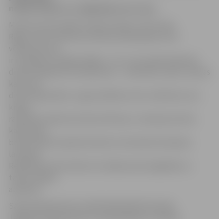
nelielu ieskatu no mēģinājuma procesa.
M.Svīre savā romānā «Slazdu krogs un divi nami
Rīgā» risina cilvēcisko attiecību peripetijas. No šī
vēstījuma viņa
ir izveidojusi traģikomēdiju. «Tur ir viss nepieciešamais
dramaturģiskam sacerējumam – mīlestība, naids, mantas
kāre, pat
divas slepkavības. Lugas darbības vietu izvēloties vecu
krogu,
rakstniece šķetina dzimtas likteņus, mantojuma lietu
kārtošanas
brīdī savedot kopā dzimtenē un ārzemēs dzīvojošus
latviešus.
Realitātes fonā notiek arī noslēpumaini atgadījumi,»
teikts izrādes
aprakstā.
Savās pārdomās par izrādi dalās Ādolfa Alunāna
Jelgavas teātra režisore Lūcija Ņefedova: «Notika