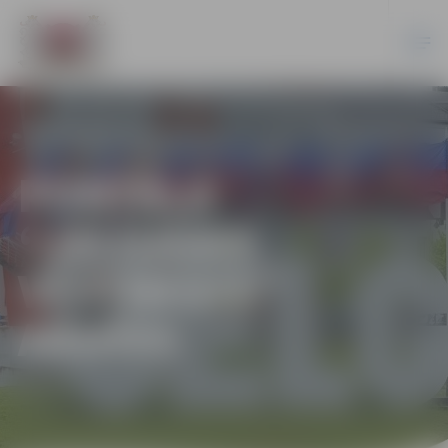
PORTĀLA
“JELGAVAS
VĒSTNESIS”
ARHĪVS