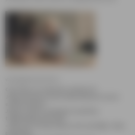
www.jelgavasvestnesis.lv
Ceturtdien, 25. septembrī, pulksten 19
Jelgavas kultūras nama Lielajā zālē jauno sezonu
uzsāks Ā.Alunāna
Jelgavas teātris, piedāvājot noskatīties
traģikomēdiju divās daļās
– Māra Svīre «Slazdu krogs un divi nami Rīgā». Video
piedāvājam