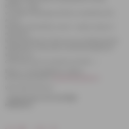
brīnums… Mūsu
visu mīļotā Latvija ieguva brīvību un neatkarību. Bet…
ak, vai!
Nonācām citā atkarībā, un proti – naudas, mantas un
nekustamā
īpašuma ielenkumā. Ticība, ka ar varu izšķirtās dzimtas
stabilizēsies un apvienosies, neskaitāmos gadījumos
sabruka. Tuvi
cilvēki sāka viens otru apvainot, pat ienīst…»
Biļetes uz izrādi iegādājamas Jelgavas
kultūras nama kasē un
www.bilesuparadize.lv
.
Video: Māris Martinsons
«Slazdu krogs un divi nami Rīgā»
mēģinājums