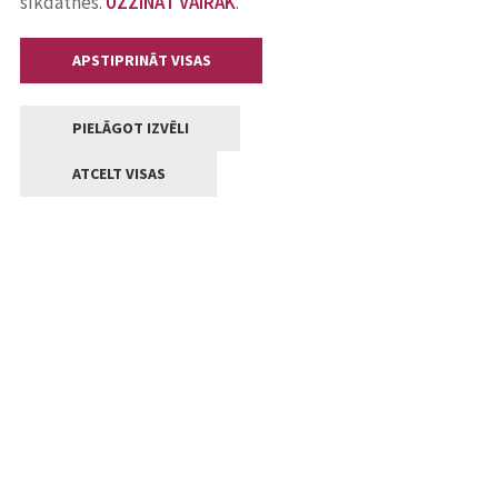
sīkdatnes.
UZZINĀT VAIRĀK
.
APSTIPRINĀT VISAS
PIELĀGOT IZVĒLI
ATCELT VISAS
Kontakti
Jelgavas valstpilsētas pašvaldība
Lielā iela 11, Jelgava, LV-3001