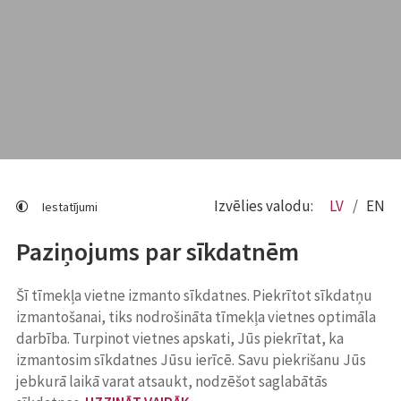
Izvēlies valodu:
LV
EN
Iestatījumi
Paziņojums par sīkdatnēm
Šī tīmekļa vietne izmanto sīkdatnes. Piekrītot sīkdatņu
izmantošanai, tiks nodrošināta tīmekļa vietnes optimāla
darbība. Turpinot vietnes apskati, Jūs piekrītat, ka
izmantosim sīkdatnes Jūsu ierīcē. Savu piekrišanu Jūs
jebkurā laikā varat atsaukt, nodzēšot saglabātās