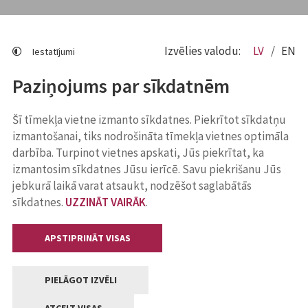
Izvēlies valodu:
LV
EN
Iestatījumi
Paziņojums par sīkdatnēm
Šī tīmekļa vietne izmanto sīkdatnes. Piekrītot sīkdatņu
izmantošanai, tiks nodrošināta tīmekļa vietnes optimāla
darbība. Turpinot vietnes apskati, Jūs piekrītat, ka
izmantosim sīkdatnes Jūsu ierīcē. Savu piekrišanu Jūs
jebkurā laikā varat atsaukt, nodzēšot saglabātās
sīkdatnes.
UZZINĀT VAIRĀK
.
APSTIPRINĀT VISAS
PIELĀGOT IZVĒLI