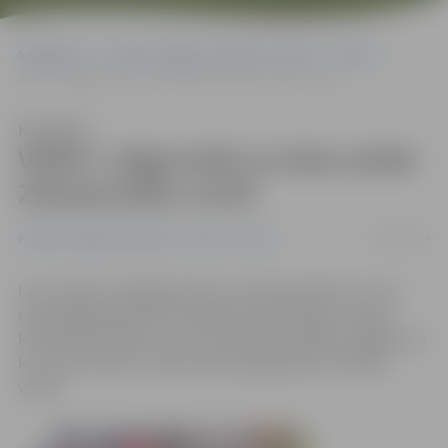
Sākumlapa
Portāla “Jelgavas Vēstnesis” arhīvs
Video
VIDEO: Jelgavnieki uz ielas satiek Ziemassvētku vecīti
Klausīties
VIDEO: Jelgavnieki uz ielas satiek
Ziemassvētku vecīti
19/12/2014
Portāla “Jelgavas Vēstnesis” arhīvs
Video
Lai uzzinātu, kā jelgavnieki svin Ziemassvētkus un cik
rātni šogad bijuši mūsu pilsētas iedzīvotāji, pa ielām
klīda Ziemassvētku vecītis. Kā Ziemassvētkus sagaida un
ko citiem novēl uz ielas satiktie jelgavnieki? Skaties
video!