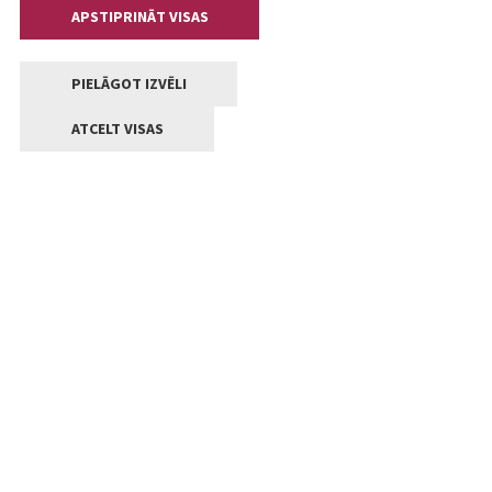
APSTIPRINĀT VISAS
PIELĀGOT IZVĒLI
ATCELT VISAS
Kontakti
Jelgavas valstpilsētas pašvaldība
Lielā iela 11, Jelgava, LV-3001
+371 63005522
pasts@jelgava.lv