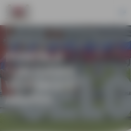
PORTĀLA
“JELGAVAS
VĒSTNESIS”
ARHĪVS