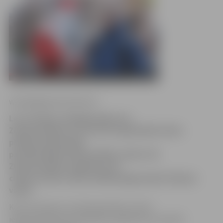
www.jelgavasvestnesis.lv
Lai uzzinātu, kā jelgavnieki svin
Ziemassvētkus un cik rātni šogad bijuši mūsu
pilsētas iedzīvotāji,
pa ielām klīda Ziemassvētku vecītis. Kā
Ziemassvētkus sagaida un ko
citiem novēl uz ielas satiktie jelgavnieki? Skaties
video!
Kaut arī ierasts, ka Ziemassvētku vecītis
ierodas bērniem paredzētos pasākumos, jaunieši