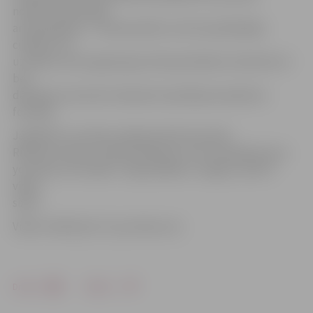
nolēmuši pārsteigt
arī pieaugušos – Ziemassvētku vecītis apstādinājis
cilvēkus, lai
uzzinātu, kā viņi gatavojas Ziemassvētkiem. Neiztikt arī
bez
dāvanām, kas šoreiz Salaveča maisā bija mandarīnu
formātā.
Jāpiebilst, ka video veidojuši aktīvi jaunieši
Rihards Lonskis un Reinis Debners, kuri izveidojuši savu
youtube.com kanālu. Tajā parādās ar Jelgavu saistīti
video
sižeti.
Video: SideStep TV, youtube.com
Drukāt
Dalīties