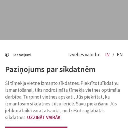
Izvēlies valodu:
LV
EN
Iestatījumi
Paziņojums par sīkdatnēm
Šī tīmekļa vietne izmanto sīkdatnes. Piekrītot sīkdatņu
izmantošanai, tiks nodrošināta tīmekļa vietnes optimāla
darbība. Turpinot vietnes apskati, Jūs piekrītat, ka
izmantosim sīkdatnes Jūsu ierīcē. Savu piekrišanu Jūs
jebkurā laikā varat atsaukt, nodzēšot saglabātās
sīkdatnes.
UZZINĀT VAIRĀK
.