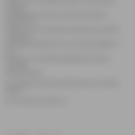
parāda mūsu muzikalitātes līmeni,» tā par dziesmu
portālam
www.jelgavasvestnesis.lv saka mūziķis I.Kļaviņš,
piebilstot, ka
vienlaikus tas ir arī paziņojums par grupas turpmāku
sadarbību ar
dziedātāju Sabīni Berezinu, kura arī bijusi dažādu TV
šovu
dalībniece un vairakkārt piedalījusies Eirovīzijas
nacionālās
atlases konkursā.
Grupā spēlē Ivars Kļaviņš, Aleksandrs Ozols un Reinis
Ašmanis.
Foto un video: youtube.com