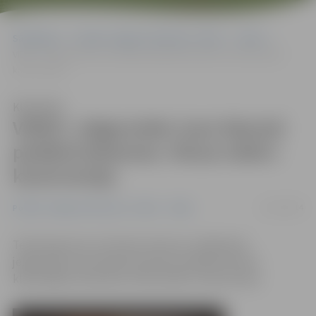
Sākumlapa
Portāla “Jelgavas Vēstnesis” arhīvs
Video
VIDEO: Jelgavnieks Ivars Kļaviņš piedāvā dziesmas «Klusa nakts»
kaverversiju
Klausīties
VIDEO: Jelgavnieks Ivars Kļaviņš
piedāvā dziesmas «Klusa nakts»
kaverversiju
31/12/2014
Portāla “Jelgavas Vēstnesis” arhīvs
Video
Televīzijas šova «O! Kartes skatuve» dalībnieks
jelgavnieks Ivars Kļaviņš ar grupu piedāvā saviem
klausītājiem dziesmas «Klusa nakts» kaverversiju.