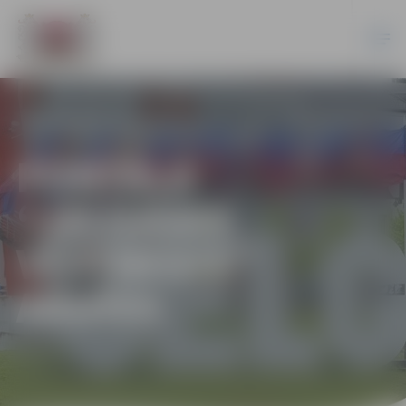
PORTĀLA
“JELGAVAS
VĒSTNESIS”
ARHĪVS