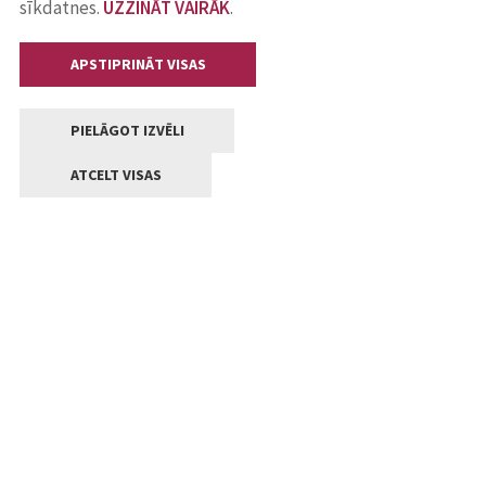
sīkdatnes.
UZZINĀT VAIRĀK
.
APSTIPRINĀT VISAS
PIELĀGOT IZVĒLI
ATCELT VISAS
Kontakti
Jelgavas valstpilsētas pašvaldība
Lielā iela 11, Jelgava, LV-3001