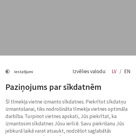
Izvēlies valodu:
LV
EN
Iestatījumi
Paziņojums par sīkdatnēm
Šī tīmekļa vietne izmanto sīkdatnes. Piekrītot sīkdatņu
izmantošanai, tiks nodrošināta tīmekļa vietnes optimāla
darbība. Turpinot vietnes apskati, Jūs piekrītat, ka
izmantosim sīkdatnes Jūsu ierīcē. Savu piekrišanu Jūs
jebkurā laikā varat atsaukt, nodzēšot saglabātās