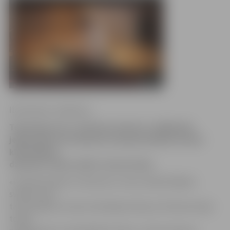
Ilze Knusle-Jankevica
Televīzijas šova «O! Kartes skatuve» dalībnieks
jelgavnieks Ivars Kļaviņš ar grupu piedāvā saviem
klausītājiem
dziesmas «Klusa nakts» kaverversiju.
«Pirmām kārtām, šī dziesma ir mūsu atbalstītājiem
svētkos, bet
tā arī parāda, ka esam talantīgi mūziķi, jo šī kaverversija
tomēr