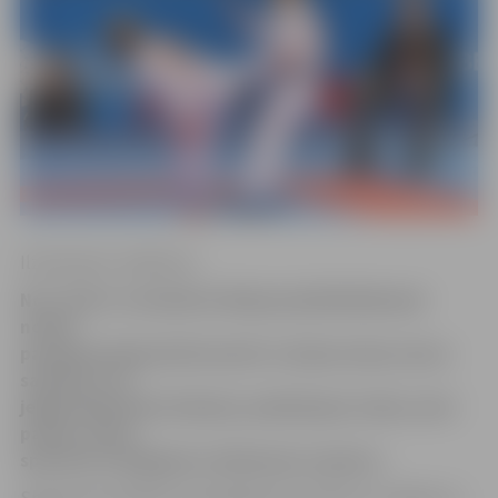
Ilze Knusle-Jankevica
No 5. līdz 9. novembrim Vācijas pilsētā Brēmenē
notiks
pasaules čempionāts karatē. Latvijas izlase, kuras
sastāvā ir arī
jelgavnieks Kalvis Kalniņš, publiskojusi video, kurā
paziņo: mūsu
sportisti svarīgajam notikumam ir gatava.