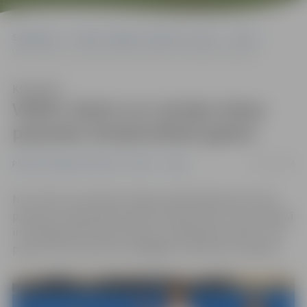
Sākumlapa
Portāla “Jelgavas Vēstnesis” arhīvs
Video
VIDEO: Kalvis un Latvijas izlase pasaules čempionātam gatavi
Klausīties
VIDEO: Kalvis un Latvijas izlase
pasaules čempionātam gatavi
03/11/2014
Portāla “Jelgavas Vēstnesis” arhīvs
Video
No 5. līdz 9. novembrim Vācijas pilsētā Brēmenē notiks
pasaules čempionāts karatē. Latvijas izlase, kuras sastāvā
ir arī jelgavnieks Kalvis Kalniņš, publiskojusi video, kurā
paziņo: mūsu sportisti svarīgajam notikumam ir gatava.