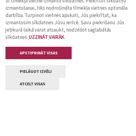
Šī tīmekļa vietne izmanto sīkdatnes. Piekrītot sīkdatņu
izmantošanai, tiks nodrošināta tīmekļa vietnes optimāla
darbība. Turpinot vietnes apskati, Jūs piekrītat, ka
izmantosim sīkdatnes Jūsu ierīcē. Savu piekrišanu Jūs
jebkurā laikā varat atsaukt, nodzēšot saglabātās
sīkdatnes.
UZZINĀT VAIRĀK
.
APSTIPRINĀT VISAS
PIELĀGOT IZVĒLI
ATCELT VISAS