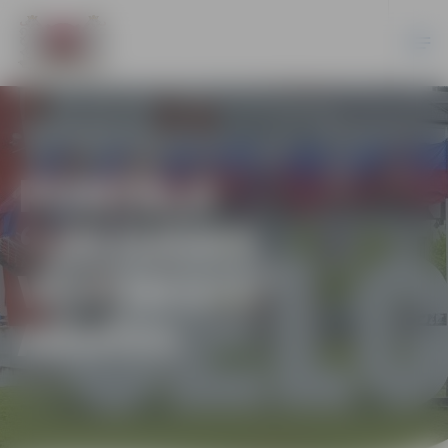
PORTĀLA
“JELGAVAS
VĒSTNESIS”
ARHĪVS