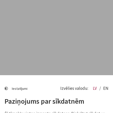
Izvēlies valodu:
LV
EN
Iestatījumi
Paziņojums par sīkdatnēm