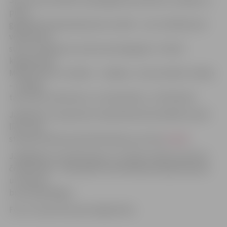
Sportists portālam www.jelgavasvestnesis.lv norāda, ka
pirms
gaidāmā čempionāta jūtas normāli – viss ir kārtībā, bet
vēl jānomet
svars, lai iekļautos savā svara kategorijā – līdz 60
kilogramiem.
Mērķis Kalvim ir skaidrs – medaļa. «Ja man nebūtu mērķa
– medaļa,
tad nemaz nebrauktu uz čempionātu,» tā K.Kalniņš.
Jāpiebilst, ka pasaules čempionāta aktualitātēm sekot
līdz varēs
starptautiskās karatē federācijas youtube
kanālā
.
Jāatgādina, ka K.Kalniņš jau ir izcīnījis medaļu pasaules
čempionātā – 2010. gadā viņš debitēja pieaugušo grupā
un tika pie
bronzas godalgas.
Foto: no sportista personīgā arhīva