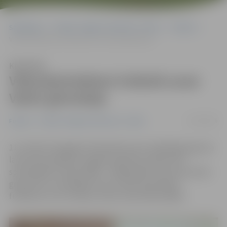
Sākumlapa
Portāla “Jelgavas Vēstnesis” arhīvs
Futbols
Vidusskolniekiem futbolā uzvar Valsts ģimnāzija
Klausīties
Vidusskolniekiem futbolā uzvar
Valsts ģimnāzija
12/10/2016
Futbols
Portāla “Jelgavas Vēstnesis” arhīvs
11. oktobrī Zemgales Olimpiskā centra mākslīgā seguma
laukumā noslēdzās Jelgavas pilsētas skolēnu 46.
spartakiāde futbolā 1999. – 2000. gadā dzimušo jauniešu
grupā. Par uzvarētājiem kļuva Valsts ģimnāzijas
futbolisti, kuri izcīnīja uzvaras visās sešās spēlēs.