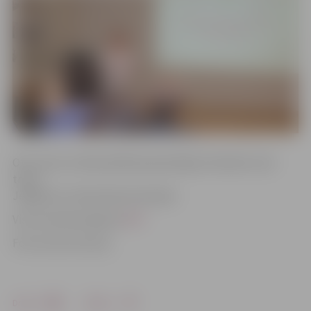
Otro vietu izcīnīja Spīdolas ģimnāzijas futbolisti, bet
trešo –
Jelgavas 6. vidusskolas komanda.
Visi rezultāti pieejami
ŠEIT
.
Foto: Austris Auziņš.
Drukāt
Dalīties