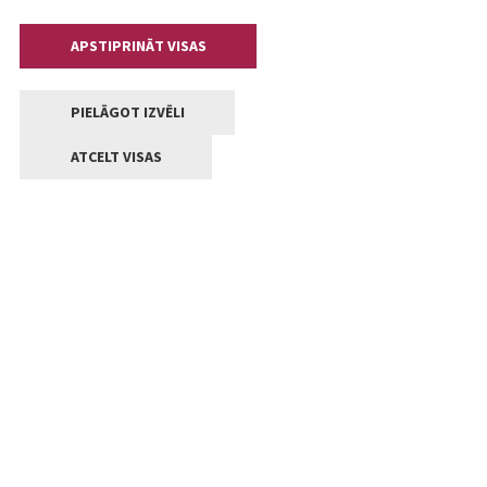
APSTIPRINĀT VISAS
PIELĀGOT IZVĒLI
ATCELT VISAS
Kontakti
Jelgavas valstpilsētas pašvaldība
Lielā iela 11, Jelgava, LV-3001
+371 63005522