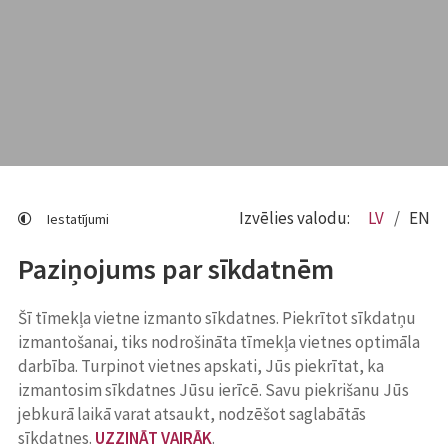
Izvēlies valodu:
LV
EN
Iestatījumi
Paziņojums par sīkdatnēm
Šī tīmekļa vietne izmanto sīkdatnes. Piekrītot sīkdatņu
izmantošanai, tiks nodrošināta tīmekļa vietnes optimāla
darbība. Turpinot vietnes apskati, Jūs piekrītat, ka
izmantosim sīkdatnes Jūsu ierīcē. Savu piekrišanu Jūs
jebkurā laikā varat atsaukt, nodzēšot saglabātās
sīkdatnes.
UZZINĀT VAIRĀK
.