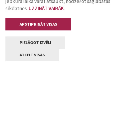
jebkurā laikā varat atsaukt, nodzēšot saglabātās
sīkdatnes.
UZZINĀT VAIRĀK
.
APSTIPRINĀT VISAS
PIELĀGOT IZVĒLI
ATCELT VISAS
Kontakti
Jelgavas valstpilsētas pašvaldība
Lielā iela 11, Jelgava, LV-3001