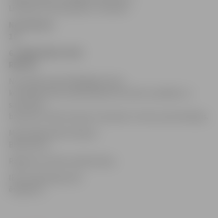
Lielupes ar puišu grupu «Lai skan!».
No pulksten
19
6. PIENA PAKU LAIVU
REGATE
No vairāk nekā 35 000 Rīgas Piena
kombināta piena pakām gatavoto plostu parādes un
sacensību
braucieni. Ūdens kaujas, komandu un laivu prezentācijas.
Multimākslinieks Kaspars
Bindemanis
Regates laureātu apbalvošana.
IEEJA: Mežonīgi Laba
ēstgriba!:)