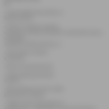
15
• Latvijas labākie Piena, Maizes un
Medus produkti.
• Konkursi, atrakcijas: cepšanas,
slaukšanas un ēšanas čempionāts, nodzeršanās ar pienu,
vaska figūru
veidošana, radošās darbnīcas u.c.
• Piena, Maizes un Medus
procedūras.
• Maizes muzeja ekspozīcija.
• Pūksprunguļu gatavošanas
darbnīca.
• Bērnu pilsētiņa ar Vivucīti, našķu
gatavošana un cepšana.
• Jelgavas amatu skolas pavāru un
konditoru šovs – degustācija «Francijas pārsteigums»