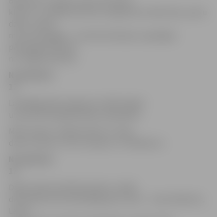
Biedrības «Latvijas Jauno Zemnieku
klubs» un «Zaļās karotītes» programma «Maizi ēdu, pienu
dzēru, medū
muti nomazgāju!». Jautrās atrakcijas un garšīgas
pārsteiguma balvas
no «Zaļās karotītes».
No pulksten
12
Labvēlīga laika prognoze ar Māri Grigali
un pirmā Pienapakmobīļa «pielaišana».
Miltu kaujas, meldermeitas un zeļļi,
danču lustes ar TDA «Lielupe» un «Diždancis».
No pulksten
13
Dailes teātra dziedošo aktieru vokāli
dramatiski instrumentālā grupa «ILGA» – Intars Rešetins,
Lauris