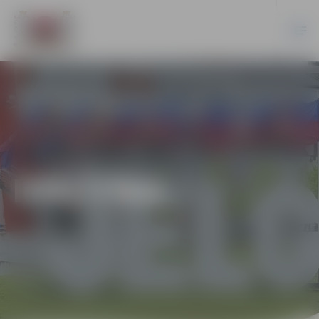
IZGLĪTĪBA