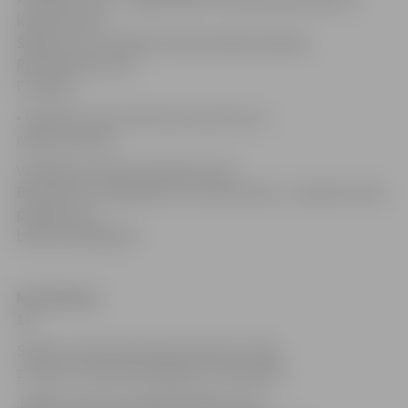
kopā ar Bruno
Šaperonu (no Jelgavas sadraudzības pilsētas
Ruelmalmezonas,
Francija).
• Daudzcīņa «Esi vesels savas tautas un
nākotnes labā».
Veselīgs sacensību skrējiens pa Kr.
Barona ielu ar šķēršļiem un uzdevumiem – absolūti traks
pasākums ar
balvām labākajiem.
No pulksten
11
Svētkus ieskandina deju kolektīva «Vēja
zirdziņš» mazie piena ķiļķeni un klimpiņas
Jelgavas Domes priekšsēdētājs Andris