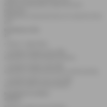
Rāviņš sveic jūnijā, jūlijā un augustā dzimušos
jelgavniekus.
Kopskaitā tie ir 162 jaundzimušie, kuru starpā četri dvīņu
pāri!
No pulksten 11 līdz
15
• Konkursi – degustācijas:
• «Atzītākais Zemgales medus 2008»
sadarbībā ar Latvijas biškopības biedrību;
• «Atzītākais Zemgales našķis 2008»
sadarbībā ar Latvijas piensaimnieku centrālo savienību;
• «Atzītākā Zemgales rudzu maize 2008»
sadarbībā Latvijas maiznieku biedrību.
No pulksten 11 uz Mazās
skatuves