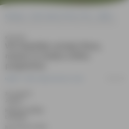
Sākumlapa
Portāla “Jelgavas Vēstnesis” arhīvs
Izglītība
VIII Vispārējo Latvijas Piena, maizes un medus svētku programma
Klausīties
VIII Vispārējo Latvijas Piena,
maizes un medus svētku
programma
28/08/2008
Izglītība
Portāla “Jelgavas Vēstnesis” arhīvs
30. augustā
Jelgavā
HERCOGA JĒKABA
LAUKUMĀ
No pulksten 10 līdz