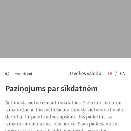
Izvēlies valodu:
LV
EN
Iestatījumi
Paziņojums par sīkdatnēm
Šī tīmekļa vietne izmanto sīkdatnes. Piekrītot sīkdatņu
izmantošanai, tiks nodrošināta tīmekļa vietnes optimāla
darbība. Turpinot vietnes apskati, Jūs piekrītat, ka
izmantosim sīkdatnes Jūsu ierīcē. Savu piekrišanu Jūs
jebkurā laikā varat atsaukt, nodzēšot saglabātās