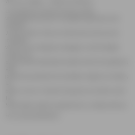
vilks caur Jelgavu, – žēlojas vecmāmiņa.»
Lai noskaidrotu teiciena izcelsmi, portāls
www.jelgavasvestnesis.lv sazinājās ar grāmatas autori
profesori
J.Kursīti-Pakuli. «Man nav zināma precīza šīs parunas
izcelšanās
vēsture. Varu vienīgi pēc analoģijas ar citām līdzīgām
pieņemt, ka
parunas sākumā bija kāds patiešām reāli noticis gadījums.
Kāds
jocīgs vilks patiešām būs iemaldījies Jelgavā un izskrējis,
kā
plēsts, tai cauri. Tas bijis tik neparasti, ka cilvēku mutēs
tas
folklorizējies, iegūstot papildnozīmi,» norāda profesore.
Foto: www.latvijasdaba.lv