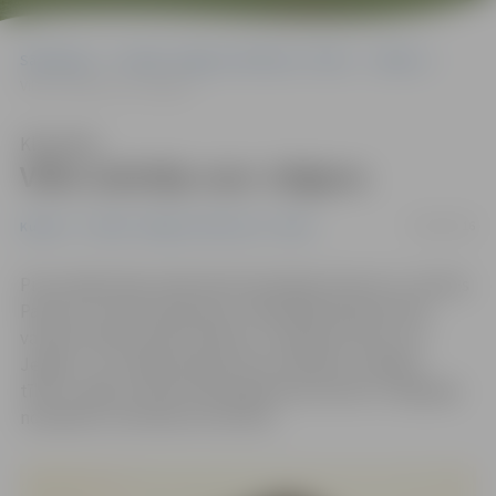
Sākumlapa
Portāla “Jelgavas Vēstnesis” arhīvs
Kultūra
Vilks izskrēja caur Jelgavu
Klausīties
Vilks izskrēja caur Jelgavu
24/02/2016
Kultūra
Portāla “Jelgavas Vēstnesis” arhīvs
Pirms kāda laika radio ēterā izskanēja teiciens no Janīnas
Pakules-Kursītes grāmatas «Neakadēmiskā latviešu
valodas vārdnīca jeb vārdene»: izskrēja kā vilks caur
Jelgavu. Tas radīja diezgan lielu ažiotāžu sociālajos
tīklos, tāpēc portāls www.jelgavasvestnesis.lv mēģināja
noskaidrot, kā cēlies šis teiciens.