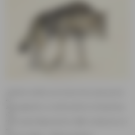
«Vārdenē» norādīts, ka šo teicienu lieto, sakot par kaut
ko
lielā steigā darītu, un minēts piemērs no Ulda Ģērmaņa
«Zili
stikli, zaļi ledi. Rīgas piezīmes» (1968): «Izskrēji tad nu arī
kā