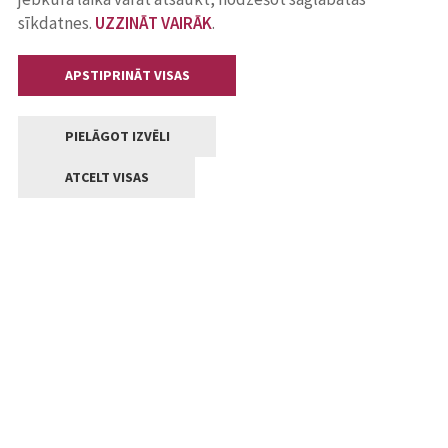
sīkdatnes.
UZZINĀT VAIRĀK
.
APSTIPRINĀT VISAS
PIELĀGOT IZVĒLI
ATCELT VISAS
Kontakti
Jelgavas valstpilsētas pašvaldība
Lielā iela 11, Jelgava, LV-3001