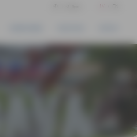
LV
EN
Iestatījumi
UZŅĒMĒJDARBĪBA
PAKALPOJUMI
KONTAKTI