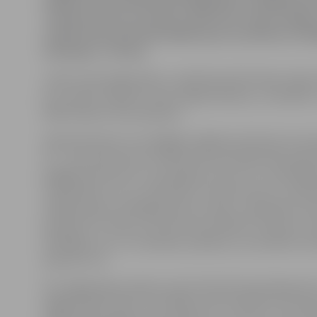
atklāj, kā savas lētticības dēļ ģimene zaudējusi čet
«Summa šoreiz nav liela un paši vien esam vainīgi,
varbūt mūsu pieredze kādam ļaus izvairīties no lī
situācijas,» tā viņa.
«Gribu vērst jelgavnieku, sevišķi daudzdzīvokļu māju 
kuri varbūt nepazīst savas mājas kaimiņus, uzmanību u
kādā nokļuva mūsu ģimene.
Vakarā divatā ar vīru sēdējām mājās pie televizora. Ap
22 – zvans pie durvīm. Pabrīnoties par kāda vēlo apc
piegāju pie durvīm. Uz jautājumu, kas tur ir, izdzirdēj
vīrieša balsi: «Es, es, kaimiņien!» Atverot durvis, manā
stāvēja slaids, ap 30 gadu jauns vīrietis. «Kaimiņien, e
kaimiņš no 5. stāva, vai varat man izlīdzēt? Vai jūsu vīr
Atbildēju, ka ir, un «kaimiņš» palūdza, vai nevarētu ta
pasaukt vīru.
Vīrs izgāja kāpņutelpā un pēc brīža abi kopā atgriezās.
iegāja istabā, sakot, ka izlīdzēs, bet «kaimiņš» no korid