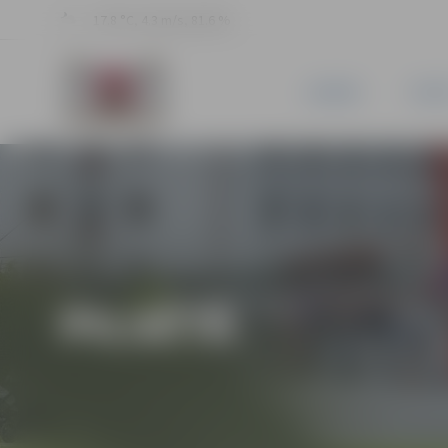
17.8 °C, 4.3 m/s, 81.6 %
JAUNUMI
PILSĒ
PILSĒTĀ