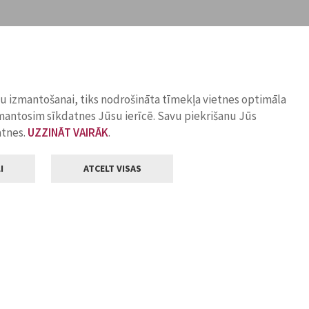
ņu izmantošanai, tiks nodrošināta tīmekļa vietnes optimāla
zmantosim sīkdatnes Jūsu ierīcē. Savu piekrišanu Jūs
atnes.
UZZINĀT VAIRĀK
.
I
ATCELT VISAS
Klientu apkalpošana
ilsētas pašvaldība
Darba laiks