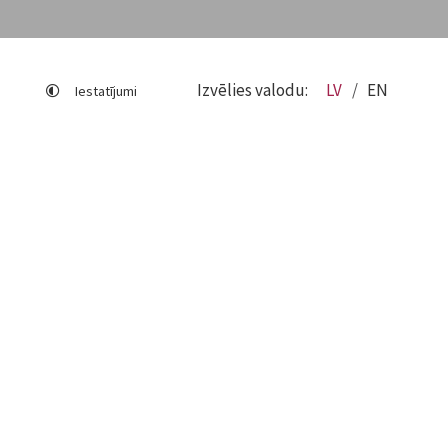
Izvēlies valodu:
LV
EN
Iestatījumi
Lapas karte
Viegli lasīt