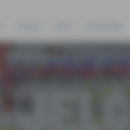
TA
PAŠVALDĪBA
IESTĀDES
KAPITĀLSABIEDRĪBAS