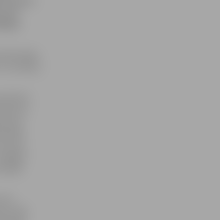
rus latus.
 taču
dzīgas
iedzīvotāju,
z situāciju,
 pulksten
iemojumu,
u jauna
 priekšā
smu jūsu
s mājās?»
d labāk
 Vīrs
ora tajā