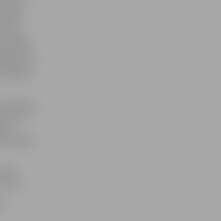
zimšanas
naudai.
es. Rīt
 istabas,
pateicīgs,
autāju, vai
no piektā
s «kaimiņa»
iju, kad
āre.
telpā šāds
arēja
i «nē»?
ās