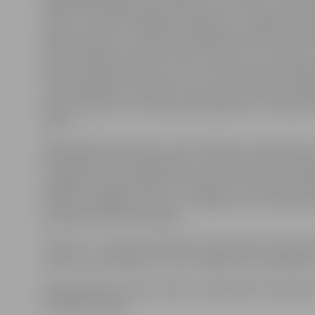
pašā laikā paspēja man pastāstīt, ka ar sievu svinot d
dienu, ka viņam ir 28 gadi un jāaizbrauc uz Rīgu pakaļ 
Pašam auto esot, bet iereibis negribot sēsties pie stūr
būšot atpakaļ un atdošot mums naudu. Vīrs, iznācis no
iedeva «kaimiņam» četrus latus. «Kaimiņš» bija milzīgi 
atsveicinājās līdz rītdienai un prom bija. Kad vīram paj
pazīst šo vīrieti, vīrs tikai paraustīja plecus: «Kaimiņš 
stāva…»
Nākamajā dienā aizdomu pilna stāvēju pie vakardiena
dzīvokļa durvīm. Godīgi sakot, nemaz tik izbrīnīta neb
izrādījās, ka šajā «kaimiņa» dzīvoklī dzīvo tikai pension
Vēlāk, apstaigājot kaimiņus, izrādījās, ka mūsu kāpņu
jauneklis nemaz nedzīvojot.
Četri lati – summa nav liela, bet uztrauc kas cits: kas v
notikt, ja uz jautājumu, vai vīrs mājās, būtu atbildējus
Mīļie jelgavnieki, esiet modri un neiekrītiet tik parast
lamatās, kā mēs!»