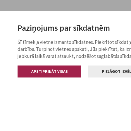
Paziņojums par sīkdatnēm
Šī tīmekļa vietne izmanto sīkdatnes. Piekrītot sīkdat
darbība. Turpinot vietnes apskati, Jūs piekrītat, ka i
jebkurā laikā varat atsaukt, nodzēšot saglabātās sīkd
APSTIPRINĀT VISAS
PIELĀGOT IZVĒL
Kontakti
Jelgavas valstp