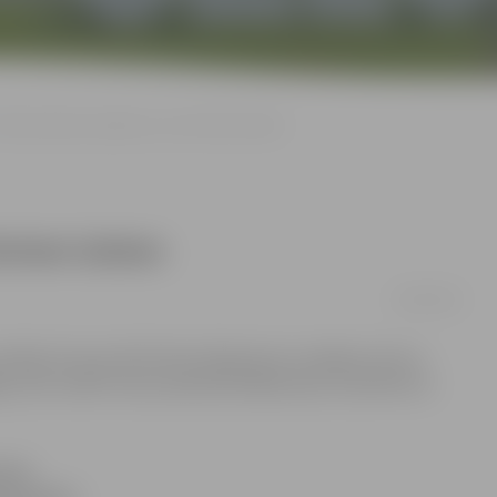
Viltus kaimiņš «apšmauc» par četriem latiem
triem latiem
16/03/2013
atklāj, kā savas lētticības dēļ ģimene zaudējusi četrus
gi, taču varbūt mūsu pieredze kādam ļaus izvairīties no
viņa