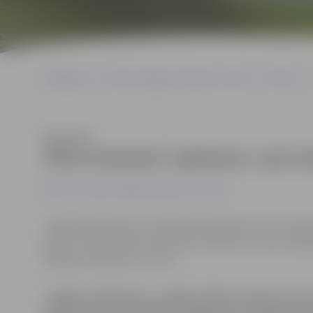
Sākumlapa
Portāla “Jelgavas Vēstnesis” arhīvs
Pilsētā
Klausīties
Viltus kaimiņš «apšmauc» par če
Pilsētā
Portāla “Jelgavas Vēstnesis” arhīvs
«Jelgavas Vēstnesis» saņēma Oditas vēstuli, kurā viņa 
latus. «Summa šoreiz nav liela un paši vien esam vainī
līdzīgas situācijas,» tā viņa.
«Jelgavas Vēstnesis» saņēma Oditas vēstuli, kurā 