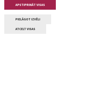
APSTIPRINĀT VISAS
PIELĀGOT IZVĒLI
ATCELT VISAS
Kontakti
Jelgavas valstpilsētas pašvaldība
Lielā iela 11, Jelgava, LV-3001
+371 63005522
pasts@jelgava.lv