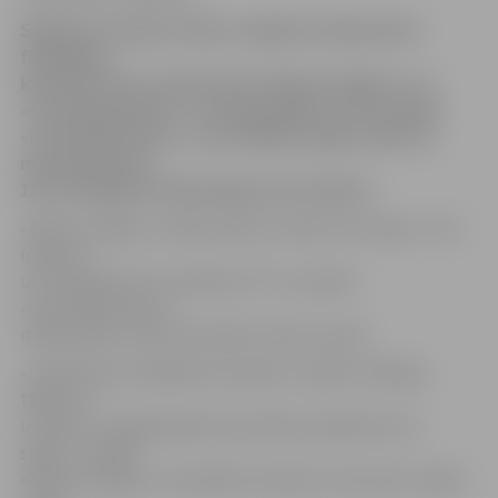
Sākusies Latvijas vīriešu volejbola čempionāta
finālsērija,
kurā līdz trīs uzvarām cīnās «Biolars/Jelgava» un
«Ozolnieki/Poliurs». Pirmajā spēlē ar 3:0 uzvarēja
«Ozolnieki/Poliurs», bet atbildes spēle notiks 31.
martā pulksten
18.15 Zemgales Olimpiskajā centrā (ZOC).
«Biolars/Jelgava» mājas spēles aizvadīs ZOC (ieeja – bez
maksas),
un šīs spēles tiks translētas LTV7, savukārt
«Ozolnieki/Poliurs»
mājas spēles notiks Ozolnieku Sporta namā.
«Latvijā četras labākās komandas ir spēkos līdzīgas,
tāpēc, lai
uzvarētu, rūpīgi jāizpēta pretinieks, jāanalizē viņu
spēle,» norāda
«Biolars/Jelgava» menedžeris Andrejs Jamrovskis. Spēļu