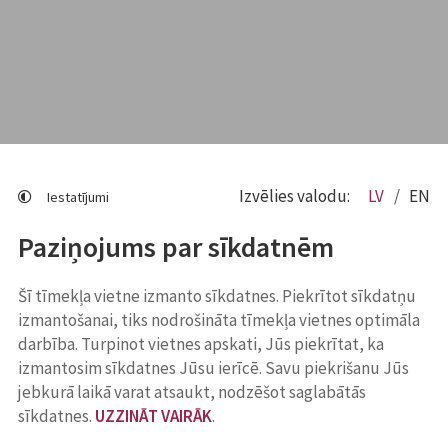
Izvēlies valodu:
LV
EN
Iestatījumi
Paziņojums par sīkdatnēm
Šī tīmekļa vietne izmanto sīkdatnes. Piekrītot sīkdatņu
izmantošanai, tiks nodrošināta tīmekļa vietnes optimāla
darbība. Turpinot vietnes apskati, Jūs piekrītat, ka
izmantosim sīkdatnes Jūsu ierīcē. Savu piekrišanu Jūs
jebkurā laikā varat atsaukt, nodzēšot saglabātās
sīkdatnes.
UZZINĀT VAIRĀK
.