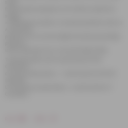
skaitu
finālā viņš gan neprognozē, vien norāda, ka spēles būs
smagas.
«Finālā paklupt nedrīkst,» komandas apņēmību raksturo
A.Jamrovskis,
piebilstot, ka uz sezonas beigām komanda pastiprinājās,
piesaistot
izlases cēlāju Agri Leiti un uzbrucēju Edgaru Baiku.
Trešā fināla spēle notiks 4. aprīlī pulksten 19.30
Ozolniekos;
ceturtā, ja nepieciešams, – 7. aprīlī pulksten 19.15 ZOC
(tiešraidē
LTV7); piektā, ja nepieciešams, – 8. aprīlī pulksten 17
Ozolniekos.
Drukāt
Dalīties