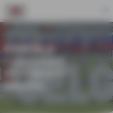
PORTĀLA
“JELGAVAS
VĒSTNESIS”
ARHĪVS