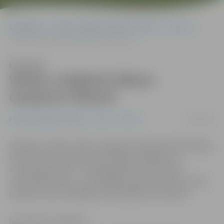
Sākumlapa
Portāla “Jelgavas Vēstnesis” arhīvs
Sports
Vīriešu volejbolā izšķiras čempionu liktenis
Klausīties
Vīriešu volejbolā izšķiras
čempionu liktenis
31/03/2012
Portāla “Jelgavas Vēstnesis” arhīvs
Sports
Sākusies Latvijas vīriešu volejbola čempionāta finālsērija,
kurā līdz trīs uzvarām cīnās «Biolars/Jelgava» un
«Ozolnieki/Poliurs». Pirmajā spēlē ar 3:0 uzvarēja
«Ozolnieki/Poliurs», bet atbildes spēle notiks 31. martā
pulksten 18.15 Zemgales Olimpiskajā centrā (ZOC).
Ilze Knusle-Jankevica