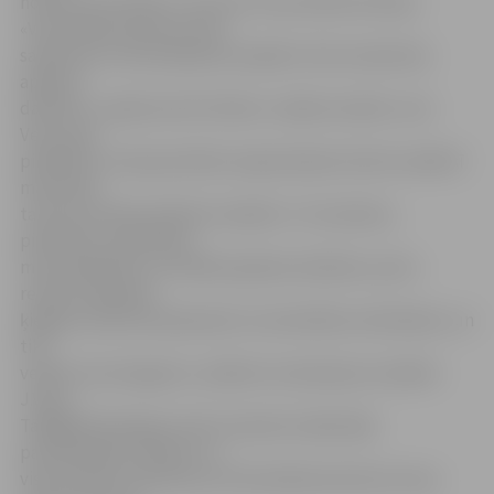
nodotas SIA «Rimts», kas veic torņa rekonstrukciju.
«Vara skārda loksnes esam
saņēmuši un tās saskaņā ar projektu tiks izmantotas
apdares
darbiem,» apliecina SIA «Rimts» valdes loceklis Juris
Veiss, gan
piebilstot, ka kopumā būs nepieciešams krietni vairāk šī
materiāla,
taču jau esošais darbiem noderēs. «To izmantos,
piemēram, palodzēm,
mūra pārkarēm, arī skārda apdares darbiem, proti,
rekonstruējamās
ķieģeļu sienas būs jānosedz no atmosfēras nokrišņiem, un
tiks
veidoti vara iesegumi,» plānoto izmantojumu skaidro
J.Veiss.
Tādējādi dāvinājums tiks izmantots sākotnēji
paredzētajam mērķim un
visas loksnes izlietotas Sv.Trīsvienības baznīcas torņa