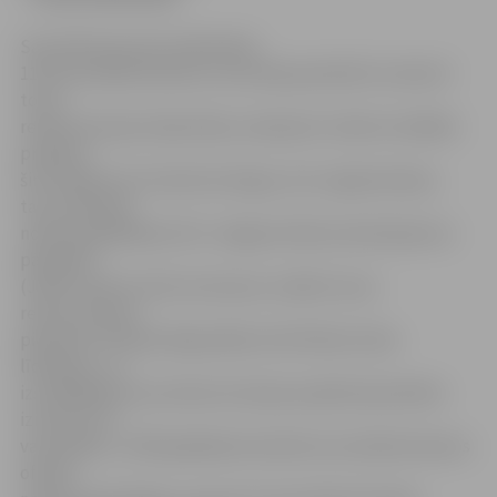
Savulaik kopumā uzdāvinātas
116 vara skārda loksnes, kuras bija paredzēts izmantot
torņa
rekonstrukcijai. Daļa lokšņu saskaņā ar tolaik izstrādāto
projektu
šim mērķim arī izmantota dzegu, koru izgatavošanai,
taču atlikušās
nodotas glabāšanai SIA «Jelgavas Nekustamā īpašumu
pārvalde»
(JNĪP). Ņemot vērā, ka šovasar uzsākta torņa
rekonstrukcija,
piesaistot Eiropas Reģionālās attīstītības fonda
līdzekļus, un
izstrādātajā torņa rekonstrukcijas projektā paredzēts
izmantot arī
vara skārdu, JNĪP glabāšanā nodotās vara skārda loksnes
oficiāli