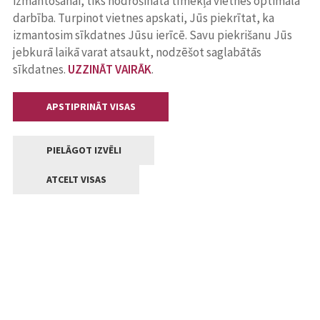
izmantošanai, tiks nodrošināta tīmekļa vietnes optimāla
darbība. Turpinot vietnes apskati, Jūs piekrītat, ka
izmantosim sīkdatnes Jūsu ierīcē. Savu piekrišanu Jūs
jebkurā laikā varat atsaukt, nodzēšot saglabātās
sīkdatnes.
UZZINĀT VAIRĀK
.
APSTIPRINĀT VISAS
PIELĀGOT IZVĒLI
ATCELT VISAS
Kontakti