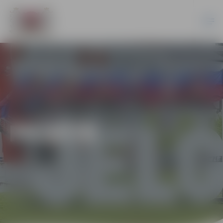
PILSĒTĀ