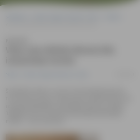
Sākumlapa
Portāla “Jelgavas Vēstnesis” arhīvs
Pilsētā
Visas vara skārda loksnes būs izmantotas tornim
Klausīties
Visas vara skārda loksnes būs
izmantotas tornim
18/09/2009
Pilsētā
Portāla “Jelgavas Vēstnesis” arhīvs
Šonedēļ SIA «Rimts», kas veic Sv.Trīsvienības baznīcas
torņa rekonstrukciju, nodotas 40 vara skārda loksnes, ko
savulaik kā dāvinājumu pašvaldība saņēma no Vācijas.
Tādējādi tās tiks izmantotas sākotnēji paredzētajam
mērķim – torņa remontam.