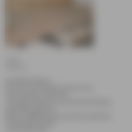
Sintija
Čepanone
Šonedēļ SIA «Rimts»,
kas veic Sv.Trīsvienības baznīcas torņa
rekonstrukciju, nodotas 40
vara skārda loksnes, ko savulaik kā dāvinājumu
pašvaldība saņēma no
Vācijas. Tādējādi tās tiks izmantotas sākotnēji
paredzētajam mērķim
– torņa remontam.