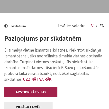
Izvēlies valodu:
LV
EN
Iestatījumi
Paziņojums par sīkdatnēm
Šī tīmekļa vietne izmanto sīkdatnes. Piekrītot sīkdatņu
izmantošanai, tiks nodrošināta tīmekļa vietnes optimāla
darbība. Turpinot vietnes apskati, Jūs piekrītat, ka
izmantosim sīkdatnes Jūsu ierīcē. Savu piekrišanu Jūs
jebkurā laikā varat atsaukt, nodzēšot saglabātās
sīkdatnes.
UZZINĀT VAIRĀK
.
APSTIPRINĀT VISAS
PIELĀGOT IZVĒLI