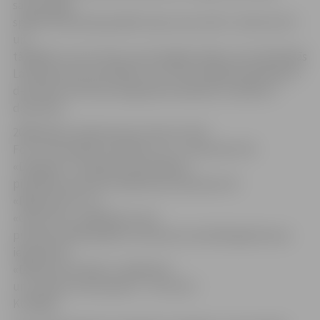
savstarpējā
spēlē oži atkal bija pārāki trijos setos (25:17, 25:20, 25:17)
un,
tādejādi uzvarot divas savstarpējās spēles viņi kvalificējās
Latvijas kausa pusfinālam, kuri tiks izspēlēti piektdien 5.
decembrī, bet kausa ieguvēji noskaidroti svētdien 7.
decembrī.
2008. gada Latvijas kausa izcīņas
«
Final
Four
»
sacensības risināsies 5. un 7. decembrī SN
«
Daugava
»
. Pirmajā no pusfināliem
piektdien pulksten 18.00 laukumā dosies VK
«
Rīga/Lāse-R
»
un
«
Cēsu Alus
»
volejbolisti, bet
pulksten 20.00 spēkiem mērosies aizvadītā gada kausa
ieguvēji VK
«
Biolars/Ozolnieki
»
volejbolisti
un Latvijas vicečempioni – SK
«
ELVI /
Kuldīga
»
.