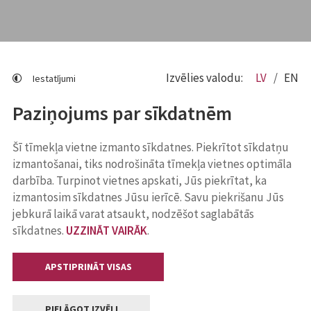
Izvēlies valodu:
LV
EN
Iestatījumi
Paziņojums par sīkdatnēm
Šī tīmekļa vietne izmanto sīkdatnes. Piekrītot sīkdatņu
izmantošanai, tiks nodrošināta tīmekļa vietnes optimāla
darbība. Turpinot vietnes apskati, Jūs piekrītat, ka
izmantosim sīkdatnes Jūsu ierīcē. Savu piekrišanu Jūs
jebkurā laikā varat atsaukt, nodzēšot saglabātās
sīkdatnes.
UZZINĀT VAIRĀK
.
APSTIPRINĀT VISAS
PIELĀGOT IZVĒLI