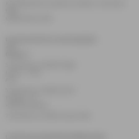
Kausa ieguvēji tiks noskaidroti svētdien (7. decembrī).
fināla
spēlē pulksten 14.00.
LK izcīņas Final Four turnīra kalendārs
«
SN
Daugava
»
:
5. decembris, pl. 18.00 VK
«
Rīga /
Lāse-R
»
–
«
Cēsu
Alus
»
5. decembris, pl. 20.00 SK
«
ELVI /
Kuldīga
»
– VK
«
Biolars/Ozolnieki
»
7. decembris, pl. 14.00 LK izcīņas Fināls
Latvijas kausa ieguvēji iepriekšējos gados: