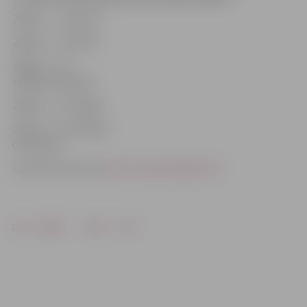
2003. g. –
«
Lāse/R
»
2004. g. –
«
Lāse/R
»
2005. g. – SK
«
Rīga/Inčukalns
»
2006. g. – SK
«
Rīga
»
2007. g. – VK
«
Biolars
Ozolnieki
»
Izmantotie resursi
http://www.volejbols.lv/
Drukāt
Dalīties