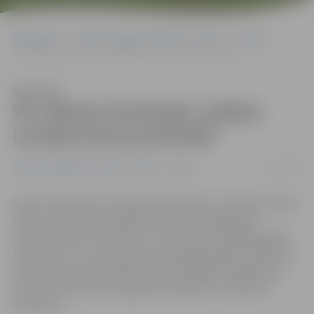
Sākumlapa
Portāla “Jelgavas Vēstnesis” arhīvs
Sports
VK «Biolars/Ozolnieki» iekļūst Latvijas kausa pusfinālā
Klausīties
VK «Biolars/Ozolnieki» iekļūst
Latvijas kausa pusfinālā
27/11/2008
Portāla “Jelgavas Vēstnesis” arhīvs
Sports
Vakar Ozolniekos VK «Biolars/Ozolnieki» aizvadīja Latvijas
kausa otrās kārtas atbildes spēli pret Daugavpils
«Ezerzeme/DU» komandu, un arī šoreiz ozīši bija pārāki
trijos setos. Uzvarot divās savstarpējās spēlēs oži iekļuva
Latvijas kausa pusfinālā, kas tiks izspēlēts piektdien 5.
decembrī, bet kausa ieguvēji noskaidroti svētdien 7.
decembrī.