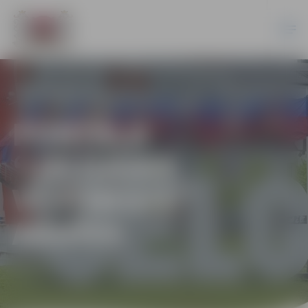
PORTĀLA
“JELGAVAS
VĒSTNESIS”
ARHĪVS