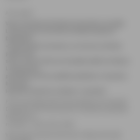
Artis Liepiņš
Vakar Ozolniekos VK «Biolars/Ozolnieki» aizvadīja
Latvijas kausa otrās kārtas atbildes spēli pret
Daugavpils
«Ezerzeme/DU» komandu, un arī šoreiz ozīši bija
pārāki trijos
setos. Uzvarot divās savstarpējās spēlēs oži iekļuva
Latvijas kausa
pusfinālā, kas tiks izspēlēts piektdien 5. decembrī,
bet kausa
ieguvēji noskaidroti svētdien 7. decembrī.
Pirmo savstarpējo spēli ozīši aizvadīja jau 19. novembrī
Daugavpilī, kad «Ezerzeme/DU» komanda tik pārspēta
trijos setos ar
rezultātu – (25:22, 25:21, 25:20).
Vakar abas komandas tikās atkal. Līdzīgi, kā pirmajā