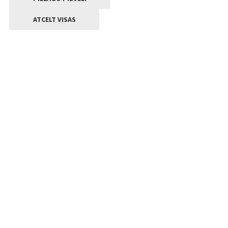
ATCELT VISAS
Kontakti
Jelgavas valstpilsētas pašvaldība
Lielā iela 11, Jelgava, LV-3001
+371 63005522
pasts@jelgava.lv
Klientu apkalpošana