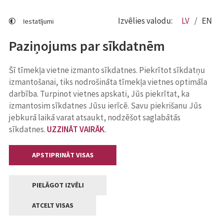
Izvēlies valodu:
LV
EN
Iestatījumi
Paziņojums par sīkdatnēm
Šī tīmekļa vietne izmanto sīkdatnes. Piekrītot sīkdatņu
izmantošanai, tiks nodrošināta tīmekļa vietnes optimāla
darbība. Turpinot vietnes apskati, Jūs piekrītat, ka
izmantosim sīkdatnes Jūsu ierīcē. Savu piekrišanu Jūs
jebkurā laikā varat atsaukt, nodzēšot saglabātās
sīkdatnes.
UZZINĀT VAIRĀK
.
APSTIPRINĀT VISAS
PIELĀGOT IZVĒLI
ATCELT VISAS