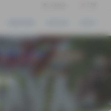
LV
EN
Iestatījumi
UZŅĒMĒJDARBĪBA
PAKALPOJUMI
KONTAKTI
ĪVS