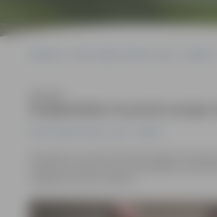
Sākumlapa
Portāla “Jelgavas Vēstnesis” arhīvs
Volejbols
Klausīties
Volejbolistēm rīt pirmā Latvijas
Portāla “Jelgavas Vēstnesis” arhīvs
Volejbols
Ceturtdien, 22. martā, pulksten 20 Jelgavas novada spo
volejbolā sievietēm pirmā pusfināla spēle, kurā sievie
Daugavpils komandu «Milatss».