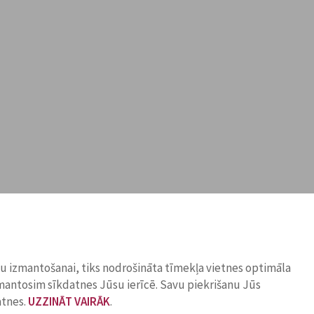
ņu izmantošanai, tiks nodrošināta tīmekļa vietnes optimāla
zmantosim sīkdatnes Jūsu ierīcē. Savu piekrišanu Jūs
atnes.
UZZINĀT VAIRĀK
.