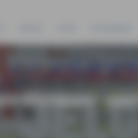
TA
PAŠVALDĪBA
IESTĀDES
KAPITĀLSABIEDRĪBAS
AS VĒSTNESIS” ARH