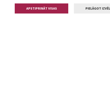
APSTIPRINĀT VISAS
PIELĀGOT IZVĒL
Kontakti
Jelgavas valstp
Lielā iela 11
+371 630055
pasts@jelga
2002-2026 jelgava.lv