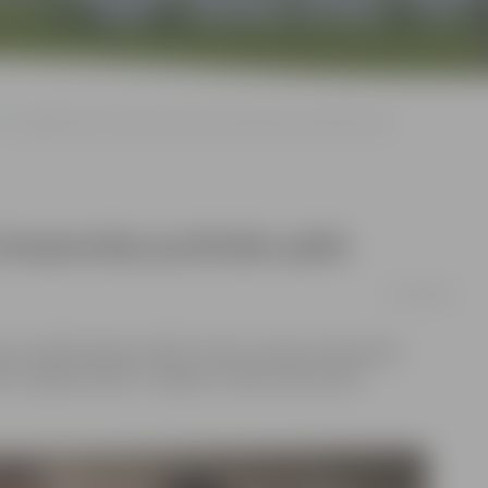
Volejbolistēm rīt pirmā Latvijas čempionāta pusfināla spēle
 čempionāta pusfināla spēle
21/03/2018
rta zālē Aviācijas ielā 8F notiks Latvijas čempionāta
šu volejbola klubs «Jelgava» tiksies laukumā ar