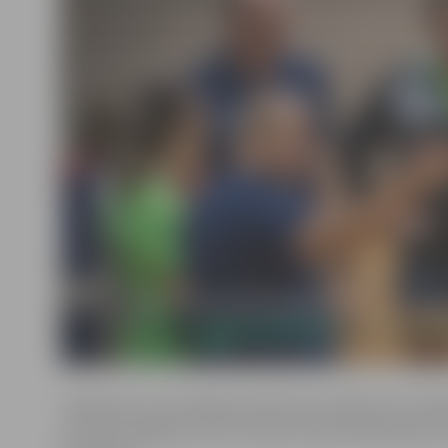
Jelgavnieces pusfinālā aizvadīs divas spēles pret «Mila
22. martā Jelgavā, bet 29. martā otra pusfināla spēle n