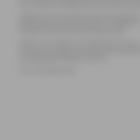
20, un treneris aicina jelgavniekus nākt atbalstīt kom
Jāpiebilst, ka rīt, 22. martā, pirmo Latvijas čempionāt
pusfināla spēli aizvadīs arī otrais pāris – SK «Babīte» u
«RSU/MVS», bet 29. martā notiks atbildes spēle.
Cīņa par 1. vietu notiks 5. un 12. aprīlī, bet par 3. vietu –
un 11. aprīlī. Uzvarētājas tiks noteiktas divu spēļu sērij
neizšķirta gadījumā aizvadot zelta setu.
Foto: no komandas arhīva