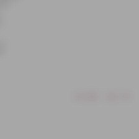
andu.
a
n
 4.
ā,
Drukāt
Dalīties