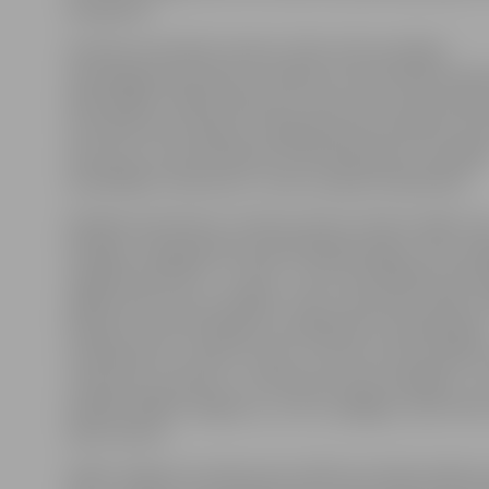
Daugavpilī.
Sieviešu komandas treneris Jānis Leitis portālam
www.jelgavasvestnesis.lv skaidro: ja viņa vadītā koma
abās spēlēs, finālā cīnīsies par zeltu, bet, ja pēc div
rezultāts būs neizšķirts, Daugavpilī tiks aizvadīts tā s
zelta sets, kurā noskaidros šī pusfināla pāra uzvarētāj
Zaudētājas cīnīsies par 3. vietu Latvijas čempionātā.
Vērtējot pretinieces, treneris atzīst, ka tās ir spēku zi
līdzīgas. «Daugavpils komanda Baltijas līgā ir vienu p
augstāk nekā mēs – 8. vietā –, taču aizvadītajās savsta
spēlēs mēs viņas uzvarējām. Tā ka, manuprāt, spēki ir
līdzīgi. Viss būs atkarīgs no savākšanās un psiholoģisk
noskaņojuma,» spriež J.Leitis, uzsverot, ka komandas
uzdevums, protams, ir cīnīties par zelta medaļām. «J
parādīs labāko sniegumu, uz ko ir spējīgas, tad arī būs
saka treneris.
Spēle Jelgavas novada sporta zālē ceturtdien sāksies