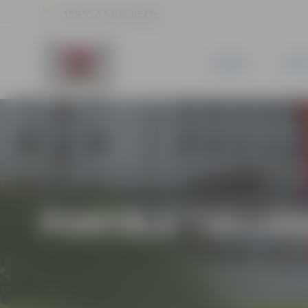
19.9 °C, 5.1 m/s, 67.4 %
JAUNUMI
PILSĒ
PORTĀLA “JELGAV