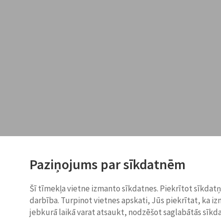
Paziņojums par sīkdatnēm
Šī tīmekļa vietne izmanto sīkdatnes. Piekrītot sīkdat
darbība. Turpinot vietnes apskati, Jūs piekrītat, ka i
jebkurā laikā varat atsaukt, nodzēšot saglabātās sīkd