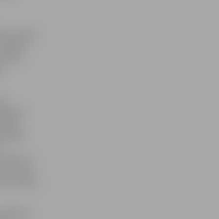
nda uzvarēs
ām spēlēm
auktais
u.
ņā
akāpienu
rpējās
 diezgan
ā
 mērķis un
a meitenes
 rezultāts,»
 pulksten