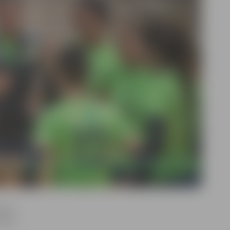
tss» –
otiks