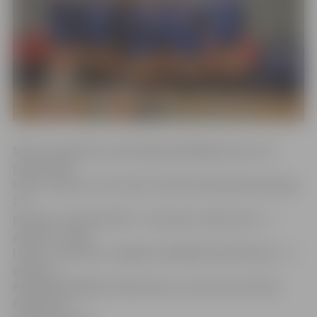
Mūsu komandā rezultatīvākās spēlētājas katra ar 21
punktu bija
Inese Jursone un Līva Sola, Kristīne Dzierkale pievienoja
13
punktus, Simona Rozīte – 8 punktus, Dārta Lūse – 7
punktus, Linda
Liniņa – 5 punktus, saspēles vadītāja Elvita Dolotova – 4
punktus.
Komandā spēlēja arī Alise Švarca, Jana Leite, Kristīne
Politere un