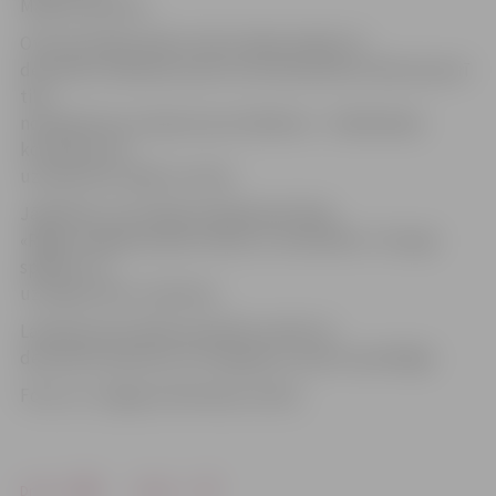
Madara Nemme.
Otrā pusfināla spēle notiks nākamnedēļ, 19.
decembrī, Mārupes sporta centrā pulksten 20.30, kad arī
tiks
noskaidrotas Latvijas kausa finālistes – finālā iekļūs
komanda, kas
uzvarēs divu spēļu summā.
Jāpiebilst, ka otrajā pusfināla pārī tikās
«Rīgas volejbola skola» (RVS) un «RSU/MVS». Pirmajā
spēlē ar 3:1
uzvarēja «RVS» meitenes.
Latvijas kausa fināls sievietēm notiks 22.
decembrī pulksten 15 «Daugavas» sporta namā Rīgā.
Foto: no «Jelgavas Vēstneša» arhīva
Drukāt
Dalīties