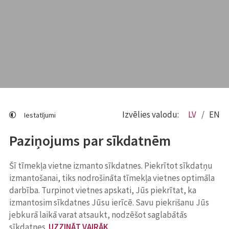
Izvēlies valodu:
LV
EN
Iestatījumi
Paziņojums par sīkdatnēm
Šī tīmekļa vietne izmanto sīkdatnes. Piekrītot sīkdatņu
izmantošanai, tiks nodrošināta tīmekļa vietnes optimāla
darbība. Turpinot vietnes apskati, Jūs piekrītat, ka
izmantosim sīkdatnes Jūsu ierīcē. Savu piekrišanu Jūs
jebkurā laikā varat atsaukt, nodzēšot saglabātās
sīkdatnes.
UZZINĀT VAIRĀK
.