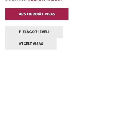
APSTIPRINĀT VISAS
PIELĀGOT IZVĒLI
ATCELT VISAS
Kontakti
Jelgavas valstpilsētas pašvaldība
Lielā iela 11, Jelgava, LV-3001
+371 63005522