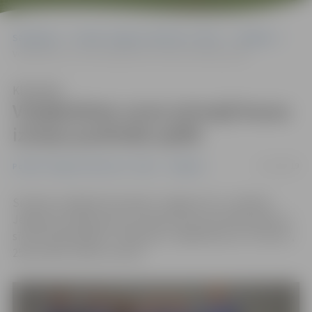
Sākumlapa
Portāla “Jelgavas Vēstnesis” arhīvs
Volejbols
Volejbolistes uzvar pirmajā kausa izcīņas pusfināla spēlē
Klausīties
Volejbolistes uzvar pirmajā kausa
izcīņas pusfināla spēlē
12/12/2019
Portāla “Jelgavas Vēstnesis” arhīvs
Volejbols
Sieviešu volejbola komanda «Jelgava/LLU» trešdien
Jelgavā aizvadīja pirmo Latvijas kausa pusfināla spēli un
sīvā cīņā pārspēja SC «Mārupe» volejbolistes ar 3:2 (25:27,
25:16, 25:22, 22:25 un 15:11).