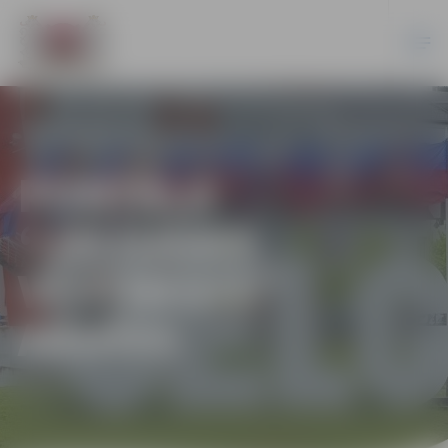
PORTĀLA
“JELGAVAS
VĒSTNESIS”
ARHĪVS