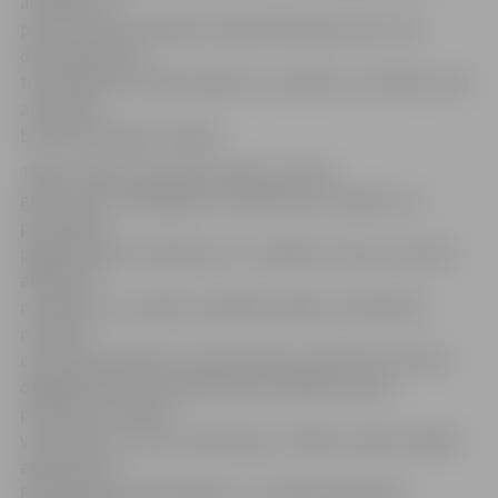
aizliegta, un
par to var tikt piemērots administratīvais sods. Tās
dedzināšana ne
tikai apdraud cilvēku īpašumu, veselību un dzīvību, bet
arī nodara
būtisku kaitējumu dabai.
Tāpat VUGD aicina iedzīvotājus, kurinot
grilus, būt uzmanīgiem un neaizmirst, ka dārzu un
privātmāju
pagalmos grils ir jānovieto uz stabilas virsmas un drošā
attālumā
no ēkām, lai, uzpūšot stiprākam vējam, dzirksteles
nevarētu
izraisīt ugunsgrēku. Iekurinot grilu, jāizmanto tikai tie
degšķidrumi, kuri paredzēti šim mērķim, nevis,
piemēram, benzīns
vai acetons, jo, tam uzliesmojot, cilvēks var gūt smagus
apdegumus.
Pirms grila aizdedzināšanas, kurināmais jāaplej ar