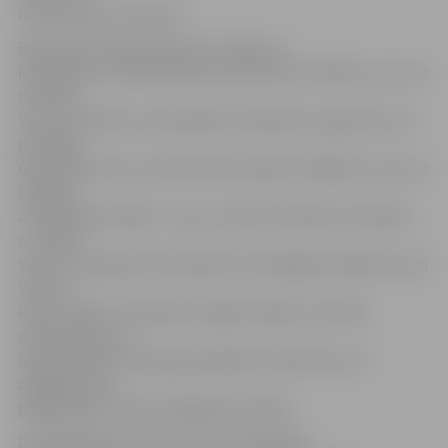
neuzliesmotu no jauna.
Brīvdienās atpūšoties ārpus mājas vai
iekštelpās, vienmēr jāatceras par bērnu drošību un to, ka
nedrīkst
viņus atstāt bez uzraudzības! Piemēram, ugunskuri vai
piemājas
ūdenskrātuves var radīt bērnam īpašu vilinājumu, kas var
beigties
ar traģiskām sekām – pat uz minūti novēršot uzmanību
no bērna,
viņam no ugunskura liesmām var aizdegties drēbes vai arī
viņš var
iekrist ūdenī. Tuvojoties siltajam laikam, noteikti
nepieciešams ar
bērniem pārrunāt ugunsdrošības noteikumus un
atgādināt par
pārgalvīgas rīcības iespējamām sekām.
Drošība jāievēro arī, veicot tik vienkāršas