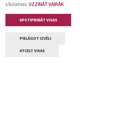
sīkdatnes.
UZZINĀT VAIRĀK
.
APSTIPRINĀT VISAS
PIELĀGOT IZVĒLI
ATCELT VISAS
Kontakti
Jelgavas valstpilsētas pašvaldība
Lielā iela 11, Jelgava, LV-3001