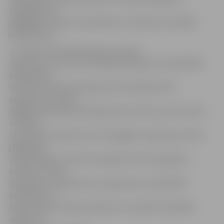
degšķidrumu,
jāpagaida, kamēr tas sasūksies un tikai tad uzmanīgi
jāaizdedzina.
Ja svētku brīvdienās plānots kurināt
ugunskuru, pirms tam ir jāpainteresējas, vai konkrētās
pašvaldības
saistošie noteikumi atļauj tās teritorijā kurināt
ugunskurus. VUGD
atgādina: jāizvēlas tāda ugunskura vieta, kurai tuvumā
nav ēkas,
sausā zāle vai koki, kas var aizdegties. Ugunskura vieta
jāsagatavo
un jāierobežo, aprokot tai apkārt zemi vai apliekot
akmeņus. Pirms
došanās prom jāatceras, ka ugunskurs ir jānodzēš,
piemēram, ar
līdzi paņemtu ūdeni pudelē, lai, uzpūšot stiprākam
vējam, tas