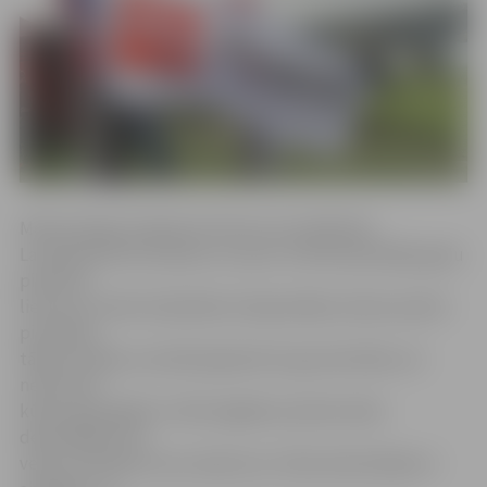
Meteorologu prognozes liecina, ka Lieldienās
Latvijā laiks būs saulains un sauss. VUGD iepriekšējo gadu
pieredze
liecina, ka iedzīvotāji šādos laikapstākļos dodas atpūtā
pie dabas,
tāpēc sevišķa uzmanība jāpievērš ugunsdrošībai, lai
neizceltos
kūlas ugunsgrēks. VUGD atgādina: pērnās zāles
dedzināšana nav
veids, kā sakopt savus īpašumus. Kūlas dedzināšana ir