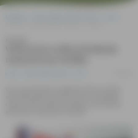
Sākumlapa
Portāla “Jelgavas Vēstnesis” arhīvs
Latvijā
VUGD aicina svētku brīvdienās neaizmirst par drošību
Klausīties
VUGD aicina svētku brīvdienās
neaizmirst par drošību
20/04/2019
Latvijā
Portāla “Jelgavas Vēstnesis” arhīvs
Valsts ugunsdzēsības un glābšanas dienests (VUGD)
aicina iedzīvotājus neaizmirst par savu un apkārtējo
cilvēku drošību Lieldienu brīvdienās, svinot svētkus
iekštelpās un atpūšoties brīvā dabā.