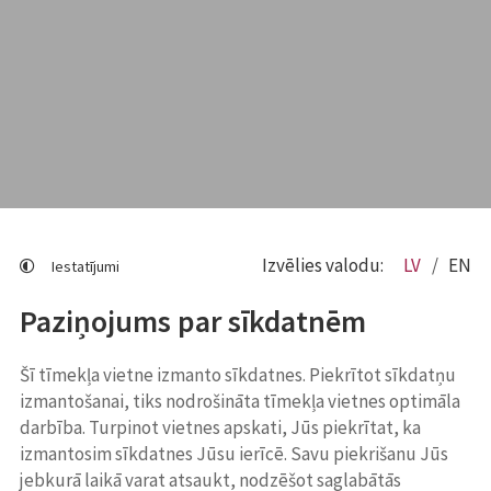
Izvēlies valodu:
LV
EN
Iestatījumi
Paziņojums par sīkdatnēm
Šī tīmekļa vietne izmanto sīkdatnes. Piekrītot sīkdatņu
izmantošanai, tiks nodrošināta tīmekļa vietnes optimāla
darbība. Turpinot vietnes apskati, Jūs piekrītat, ka
izmantosim sīkdatnes Jūsu ierīcē. Savu piekrišanu Jūs
jebkurā laikā varat atsaukt, nodzēšot saglabātās