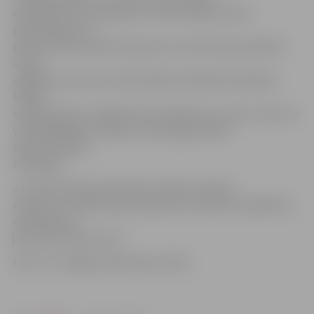
darbības kā olu krāsošana. VUGD norāda, ka bez
pieskatīšanas uz
plīts atstāts katliņš vai panna var izraisīt ugunsnelaimi.
VUGD
atgādina, ka savai un līdzcilvēku drošībai dzīvojamās
telpās
nepieciešams uzstādīt dūmu detektoru, jo tas ir viens no
vienkāršākajiem veidiem, kā laicīgi pamanīt
ugunsnelaimes
izcelšanos.
Ja tomēr pavasara brīvdienu laikā ir notikusi
nelaime un nepieciešama operatīvo dienestu palīdzība,
nekavējoties
jāzvana pa tālruni 112!
Foto: no «Jelgavas Vēstneša» arhīva