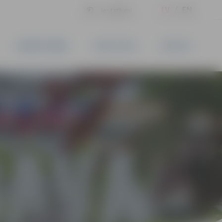
LV
EN
Iestatījumi
UZŅĒMĒJDARBĪBA
PAKALPOJUMI
KONTAKTI