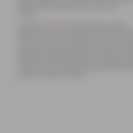
Latvijas jubilejas dienasgrāmatā un atrast savus
svētkus!
Vienlaicīgi,
www.lv90.lv
stāsta un rāda visu, kas šajā
gadā noticis un notiks Latvijas deviņdesmitās dzimšan
svinību ietvaros. Ik dienu mājas lapā ir lasāms kāds jau
par interesantiem Latvijas jubilejas notikumiem, cilvē
dāvanām. Dienasgrāmatas lappusēs ir skatāmas arī foto
spilgtākajiem svētku pasākumiem. Savukārt video sada
uzzināt, ko Latvijai dzimšanas dienā novēl dažādi sabi
pazīstami cilvēki un cittautieši.