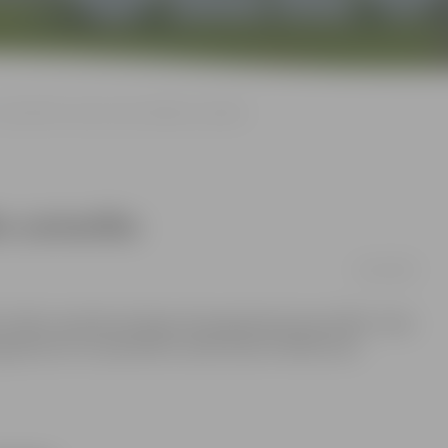
ww.lv90.lv saista aizvien lielāku uzmanību
āku uzmanību
28/10/2008
k cilvēku ieskatās jubilejas dienasgrāmatā www.lv90.lv. Sešu
sgrāmata tā ir apmeklēta vairāk nekā 115 000 reizes.