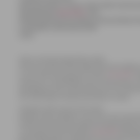
dzimšanas dienai, aizvien vairāk cilvēku ieskatās j
dienasgrāmatā
www.lv90.lv
. Sešu
mēnešu laikā kopš tika atklāta Latvijas jubilejas 
ir apmeklēta vairāk nekā 115 000
reizes.
Arlietu ministrijas Organizācijas nodaļa
informē, ka oktobrī svētku mājas lapa skatīta 38 486 rei
uz pusi vairāk nekā septembrī. Ik dienu
www.lv90.lv
ap
interesentu un apmeklētāju skaits turpina pieaugt. Ju
dienasgrāmatu lasa ne tikai Latvijā, bet arī citur pasaul
ASV, Lielbritānijā, Zviedrijā, Īrijā, Vācijā un Somijā.
Visbiežāk cilvēki izmanto tieši Latvijas
jubilejas svētku kalendāru, kurā var ērti atrast inform
Latvijas dzimšanas dienas pasākumiem galvaspilsētā, 
citur pasaulē. Novembra mēnesī
www.lv90.lv
kalendārā
gandrīz 600 pasākumi, tādēļ ikviens tiek aicināts ieska