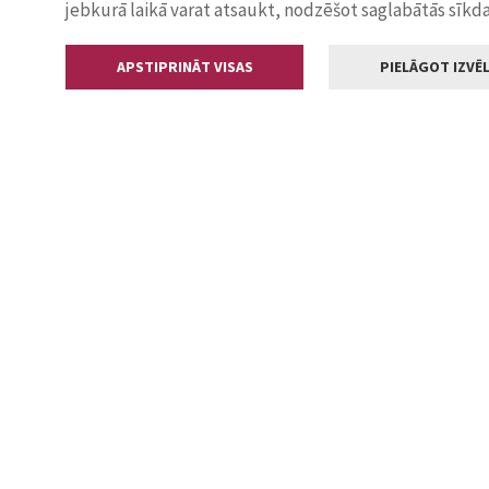
jebkurā laikā varat atsaukt, nodzēšot saglabātās sīkd
APSTIPRINĀT VISAS
PIELĀGOT IZVĒL
Kontakti
Jelgavas valstp
Lielā iela 11
+371 630055
pasts@jelga