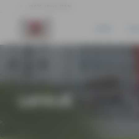
15.8 °C, 2.8 m/s, 73.5 %
JAUNUMI
PILSĒ
LATVIJĀ