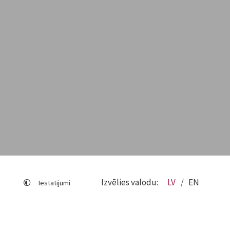
Izvēlies valodu:
LV
EN
Iestatījumi