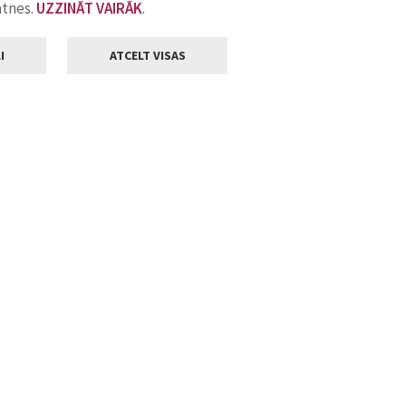
atnes.
UZZINĀT VAIRĀK
.
I
ATCELT VISAS
Klientu apkalpošana
ilsētas pašvaldība
Darba laiks
, Jelgava, LV-3001
Pirmdienās
8.00 - 18.00
Otrdienās
8.00 - 17.00
22
Trešdienās
8.00 - 17.00
va.lv
Ceturtdienās
8.00 - 17.00
Piektdienās
8.00 - 14.30