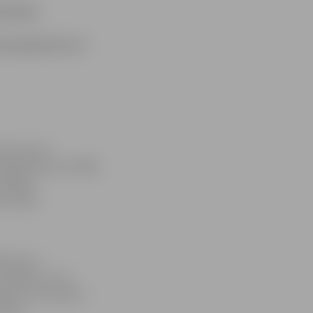
ubilejas
dienasgrāmata tā
zes, kas ir
meklē līdz pat 3000
bilejas
ē, īpaši
āciju par
novados un arī
 vien ir atrodami
tīties