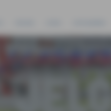
TA
PAŠVALDĪBA
IESTĀDES
KAPITĀLSABIEDRĪBAS