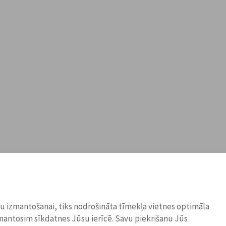
ņu izmantošanai, tiks nodrošināta tīmekļa vietnes optimāla
zmantosim sīkdatnes Jūsu ierīcē. Savu piekrišanu Jūs