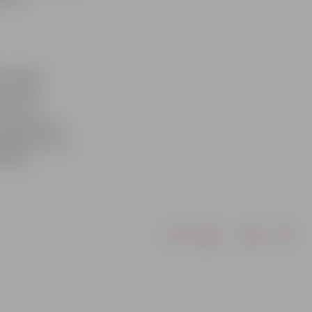
as dienas
ns stāsts
kiem vai
 galerijas no
ļā ikviens var
edrībā
Drukāt
Dalīties