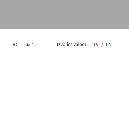
Izvēlies valodu:
LV
EN
Iestatījumi