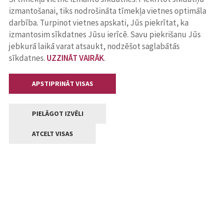
izmantošanai, tiks nodrošināta tīmekļa vietnes optimāla
darbība. Turpinot vietnes apskati, Jūs piekrītat, ka
izmantosim sīkdatnes Jūsu ierīcē. Savu piekrišanu Jūs
jebkurā laikā varat atsaukt, nodzēšot saglabātās
sīkdatnes.
UZZINĀT VAIRĀK
.
APSTIPRINĀT VISAS
PIELĀGOT IZVĒLI
ATCELT VISAS