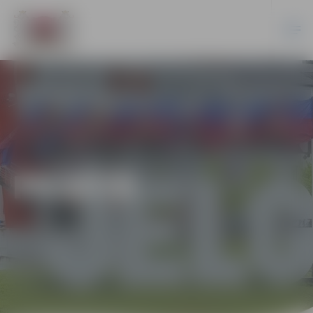
PILSĒTĀ