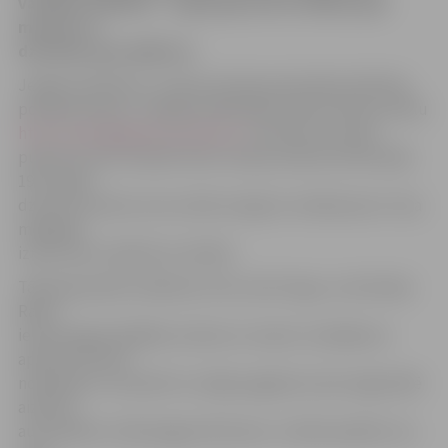
vairākas zādzības – zagta gan prece veikalā, gan
mantas no
dzīvokļa, gan spēkrats.
Jelgavas pilsētas un rajona policijas pārvaldes Kārtības
policijas biroja 2. nodaļas priekšnieks Andris Zellis portālu
http://www.jelgavasvestnesis.lv/
informē, ka vakar
pulksten 16.15 veikalā «Rimi» Katoļu ielā aizturēta kāda
1971. gadā
dzimusi sieviete, kas centās nozagt no veikala preci. Viņa
mēģināja
iznest preci 10,65 latu vērtībā.
Tāpat garnadži trešdienas rītā, izsitot logu, no dzīvokļa
Raiņa
ielā nozaguši dažādas mantas un naudu. Zaudējumu
apmērs vēl tiek
noskaidrots. Savukārt no mājas pagalma Loka maģistrālē
aizdzīta
automašīna «Volkswagen Multivan». A.Zellis piebilst, ka