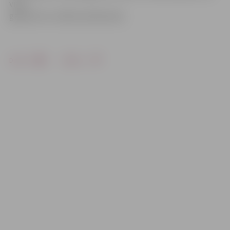
visos
gadījumos uzsāktas pārbaudes.
Drukāt
Dalīties