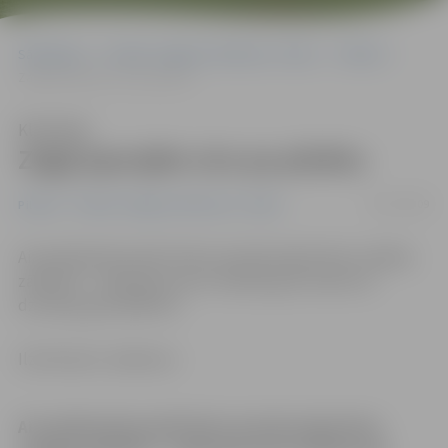
Sākumlapa
Portāla “Jelgavas Vēstnesis” arhīvs
Pilsētā
Zagļi joprojām siro pa pilsētu
Klausīties
Zagļi joprojām siro pa pilsētu
02/07/2009
Pilsētā
Portāla “Jelgavas Vēstnesis” arhīvs
Aizvadītajā diennaktī Valsts policijā reģistrētas vairākas
zādzības – zagta gan prece veikalā, gan mantas no
dzīvokļa, gan spēkrats.
Ilze Knusle-Jankevica
Aizvadītajā diennaktī Valsts policijā reģistrētas