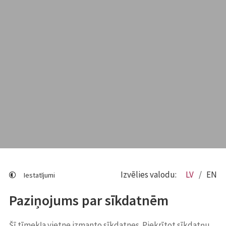
Izvēlies valodu:
LV
EN
Iestatījumi
Paziņojums par sīkdatnēm
Šī tīmekļa vietne izmanto sīkdatnes. Piekrītot sīkdatņu