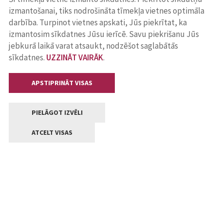
izmantošanai, tiks nodrošināta tīmekļa vietnes optimāla
darbība. Turpinot vietnes apskati, Jūs piekrītat, ka
izmantosim sīkdatnes Jūsu ierīcē. Savu piekrišanu Jūs
jebkurā laikā varat atsaukt, nodzēšot saglabātās
sīkdatnes.
UZZINĀT VAIRĀK
.
APSTIPRINĀT VISAS
PIELĀGOT IZVĒLI
ATCELT VISAS