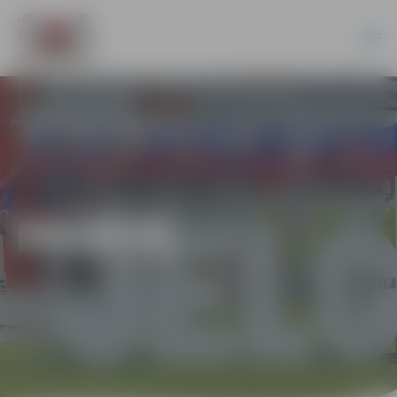
PILSĒTĀ