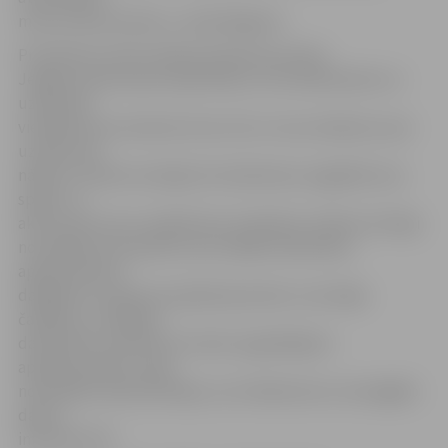
mūsu konkurentiem,» sacīja Magonis.
Prezidenta vizītes laikā prezidenta kundze
Jelgavas dzelzceļa stacijā tikās ar LDz darbiniecēm un
uzklausīja
viedokļus par sievietes lomu LDz un viņu skatījumu par
uzņēmuma
nākotni. Zatlere aicināja LDz darbinieces saglabāt savu
spēku un
aktīvi paust savu viedokli par notiekošo. Zatlere atzinīgi
novērtēja LDz paveikto savu labāko darbinieku
apbalvošanā ar
dažādiem uzņēmuma apbalvojumiem un aicināja
čaklākos un labākos
darbiniekus pieteikt arī valsts augstākajiem
apbalvojumiem, īpaši
novērtējot darba darītājus, kuri ikdienā veic vissmagāko
darbu,
informē LETA.