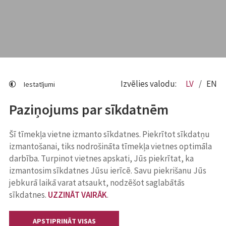
Izvēlies valodu:
LV
EN
Iestatījumi
Paziņojums par sīkdatnēm
Šī tīmekļa vietne izmanto sīkdatnes. Piekrītot sīkdatņu
izmantošanai, tiks nodrošināta tīmekļa vietnes optimāla
darbība. Turpinot vietnes apskati, Jūs piekrītat, ka
izmantosim sīkdatnes Jūsu ierīcē. Savu piekrišanu Jūs
jebkurā laikā varat atsaukt, nodzēšot saglabātās
sīkdatnes.
UZZINĀT VAIRĀK
.
APSTIPRINĀT VISAS