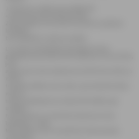
Jautāts par to, kāpēc pirms nedēļas VAS
«
Latvijas Dzelzceļš
» palielināta valde,
Zatlers pieļāva, ka tas varētu būt saistīts ar padomes
likvidāciju,
bet tas jāskaidro uzņēmuma vadībai.
LDz valdes priekšsēdētājs Uģis Magonis izteica
gandarījumu par Zatlera vizīti uzņēmumā. «Tas ir ļoti labi,
ja tik
augsta mūsu valsts amatpersona novērtē mūsu darbu, jo
mēs arī
turpmāk strādāsim mūsu valstij – gan nodrošinot darba
vietas un
sniedzot pakalpojumus Latvijas iedzīvotājiem, gan
uzlabojot
tranzīta plūsmu un nodrošinot ieņēmumus mūsu
īpašniekam – valstij.
Mēs strādāsim, lai arī turpmāk būtu līderi pozīcijas
attiecībās ar