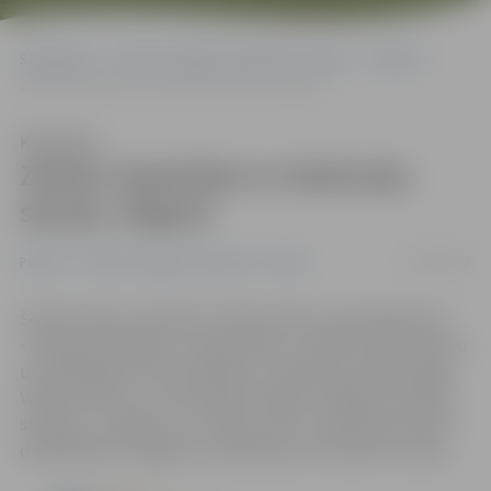
Sākumlapa
Portāla “Jelgavas Vēstnesis” arhīvs
Pilsētā
Zatlers iepazīstas ar dzelzceļa staciju Jelgavā
Klausīties
Zatlers iepazīstas ar dzelzceļa
staciju Jelgavā
29/06/2009
Pilsētā
Portāla “Jelgavas Vēstnesis” arhīvs
Šodien Valsts prezidents Valdis Zatlers apmeklēja VAS
«Latvijas Dzelzceļš» un iepazinās ar uzņēmuma struktūru
un problēmām. Pēc tikšanās ar uzņēmuma vadību Rīgā
Valdis Zatlers un Lilita Zatlere devās no Rīgas Centrālās
stacijas uz Jelgavu, kur tikās ar VAS «Latvijas Dzelzceļš»
darbiniekiem Jelgavā un apskatīja izremontēto staciju.