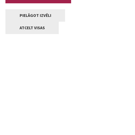
PIELĀGOT IZVĒLI
ATCELT VISAS
Kontakti
Jelgavas valstpilsētas pašvaldība
Lielā iela 11, Jelgava, LV-3001
+371 63005522
pasts@jelgava.lv