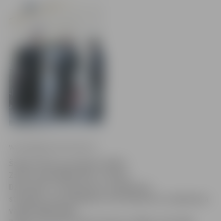
www.jelgavasvestnesis.lv
Šodien Valsts prezidents Valdis
Zatlers apmeklēja VAS «
Latvijas
Dzelzceļš
» un iepazinās ar uzņēmuma
struktūru un problēmām. Pēc tikšanās ar uzņēmuma
vadību Rīgā Valdis