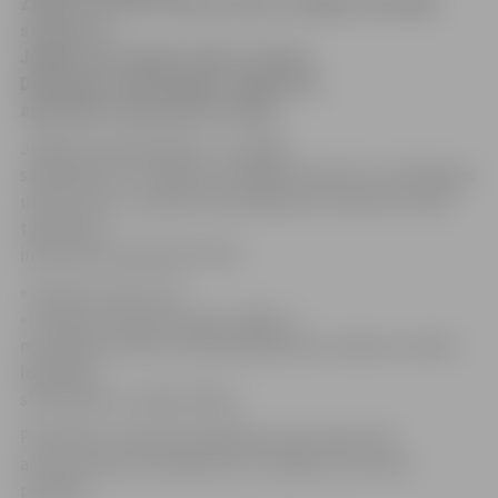
Zatlers un Lilita Zatlere devās no Rīgas Centrālās
stacijas uz
Jelgavu, kur tikās ar VAS «
Latvijas
Dzelzceļš
» darbiniekiem Jelgavā un
apskatīja izremontēto staciju.
Jelgavas stacijā Zatlers, uzrunājot
sapulcējušos, norādīja, ka vēlējies iepazīties, kā darbojas
uzņēmums, un saprast tā problēmas, nevis par to lasīt
tikai presē,
informē ziņu aģentūra LETA.
«Tranzīts ir tas, ar ko
«
Latvijas Dzelzceļš
» pelna, tāpēc ir
nozīmīga uzņēmuma labā sadarbība ar ostām un citām
loģistikas
struktūrām,» sacījis Zatlers.
Prezidentu interesē problēmas, kas traucē, kā
arī tas, kā savas kompetences robežās viņš varētu
palīdzēt.