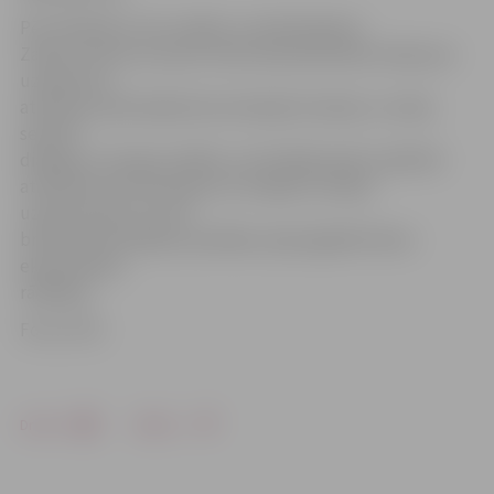
Pēc tikšanās ar LDz vadību un darbiniekiem
Zatlers atzina, ka izprot dzelzceļa darbinieku bažas par
uzņēmuma
attīstību pašreizējā ekonomiskajā situācijā, un solīja
sekmēt
dialogu ar Latvijas valdību, lai tā labāk spētu palīdzēt
attīstīties LDz kā vienam no retajiem Latvijas
uzņēmumiem, kurš šī
brīža ekonomiskajos apstākļos spēj saglabāt labus
ekonomiskos
rādītājus.
Foto: LETA
Drukāt
Dalīties