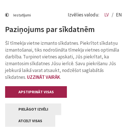
Izvēlies valodu:
LV
EN
Iestatījumi
Paziņojums par sīkdatnēm
Šī tīmekļa vietne izmanto sīkdatnes. Piekrītot sīkdatņu
izmantošanai, tiks nodrošināta tīmekļa vietnes optimāla
darbība. Turpinot vietnes apskati, Jūs piekrītat, ka
izmantosim sīkdatnes Jūsu ierīcē. Savu piekrišanu Jūs
jebkurā laikā varat atsaukt, nodzēšot saglabātās
sīkdatnes.
UZZINĀT VAIRĀK
.
APSTIPRINĀT VISAS
PIELĀGOT IZVĒLI
ATCELT VISAS