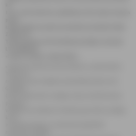
kā
tas ir noticis līdz šim, piektdienas rītā, dažas stundas
pirms
izšķirošajām sarunām starp Valsts prezidentu Valdi
Zatleru un
Tautas partiju, kā arī koalīcijas partijām, intervijā
LTV raidījumā
«Labrīt, Latvija!» sacīja Zatlers.
«Šajā brīdī ir jāatmet partiju dalījums,» pauda Zatlers.
Tomēr viņš
norādīja, ka par iespējamo pašreizējā premjera Ivara
Godmaņa
(LPP/LC) pēctecību ir pāragri runāt, jo oficiāli neviena
partija no
valdības nav izstājusies. Vienlaikus gan Zatlers norādīja,
ka tas
ir aktuāls jautājums, vai Godmanis spēj diktēt
noteikumus valdībā