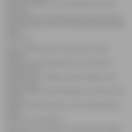
pēc profesionāliem un nevis partejiskiem principiem.
Prezidents
minēja piemēru: ja divu dažādu partiju ministri pārvalda
radniecīgas sfēras, tad viņu vidū noteikti būs nesaskaņas
partiju
interešu dēļ
Zatlers valdībai pārmeta ne tikai partiju interešu
stādīšanu
augstāk par valsts vajadzībām, bet arī vilcināšanos
svarīgu lēmumu
pieņemšanā un to mainīšanu. Zatlers norādīja, ka vēl
nesen Godmaņa
valdība izturējusi uzticības balsojumu, savukārt jau drīz
koalīcija
pauda neuzticību Godmanim. «Tas nav valdības partiju
cienīgs
paziņojums,» sacīja Zatlers.
Tāpat viņš pārmeta valdībai, ka tā ik pēc pāris nedēļām