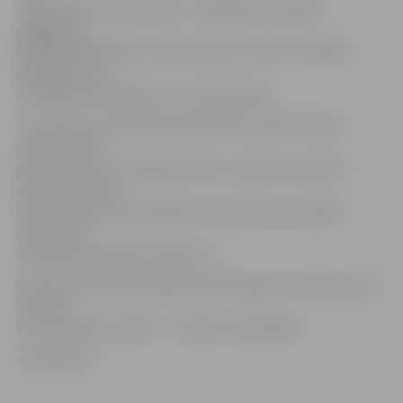
varam atlikt, neko nedarīt,» atgādinot koalīcijas
pagājušajā
piektdienā panākto vienošanos par reformu valdībā
atlikšanu līdz
pašvaldību vēlēšanām, kas notiks jūnijā.
Jau vēstīts, ka tās pašas piektdienas vakarā Zatlers
pauda nožēlu
par Godmaņa un valdības rīcību, izsakot neuzticību
Godmanim, kuru
līdz tam bija stipri atbalstījis. Savukārt jau šonedēļ
neuzticību
valdībai pauda gan ZZS, gan TP.
Godmaņa valdība strādā kopš 2007. gada 20. decembra un
to veido
četras partijas: LPP/LC, TP, ZZS un TB/LNNK.
www.delfi.lv