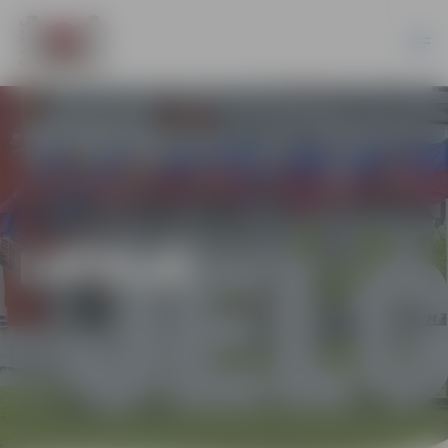
LATVIJĀ