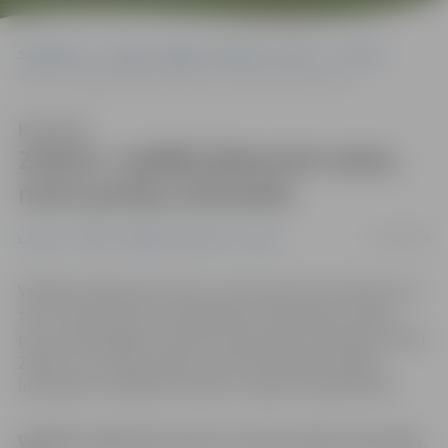
Sākumlapa
Portāla “Jelgavas Vēstnesis” arhīvs
Latvijā
Zatlers: valdībā jādominē valsts, nevis partiju interesēm
Klausīties
Zatlers: valdībā jādominē valsts,
nevis partiju interesēm
20/02/2009
Latvijā
Portāla “Jelgavas Vēstnesis” arhīvs
Valdībā ir jādominē valsts un nevis partiju interesēm, kā
tas ir noticis līdz šim, piektdienas rītā, dažas stundas
pirms izšķirošajām sarunām starp Valsts prezidentu Valdi
Zatleru un Tautas partiju, kā arī koalīcijas partijām,
intervijā LTV raidījumā «Labrīt, Latvija!» sacīja Zatlers.
Valdībā ir jādominē valsts un nevis partiju interesēm,