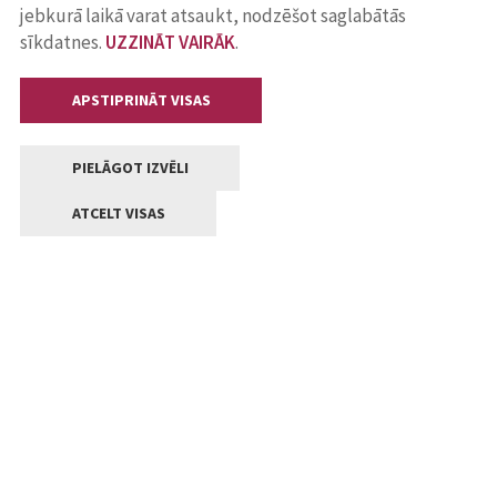
jebkurā laikā varat atsaukt, nodzēšot saglabātās
sīkdatnes.
UZZINĀT VAIRĀK
.
APSTIPRINĀT VISAS
PIELĀGOT IZVĒLI
ATCELT VISAS
Kontakti
Jelgavas valstpilsētas pašvaldība