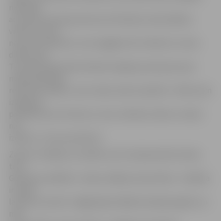
nāk klajā
ar jauniem paziņojumiem par līdzekļu samazināšanu
vienai vai otrai
nozarei. Visbeidzot, esot pagājuši divi mēneši un viena
diena kopš
Tautas partijas līdera Mareka Segliņa paziņojuma par
nepieciešamību
reformēt valdību, taču nekas neesot padarīts. «Mēs esam
izķēzījuši,
piedodiet par izteicienu, divus mēnešus laika un nekas
nav
izdarīts,» teica prezidents.
Zatlers norādīja, ka valdību satur kopā paveikts darbs,
taču
Godmaņa valdībā ir «reāla, iekšēja nevienotība». «Valdība
ir kopā,
lai kaut ko darītu. Pagājušajā nedēļā izskanēja signāls, ka
mēs