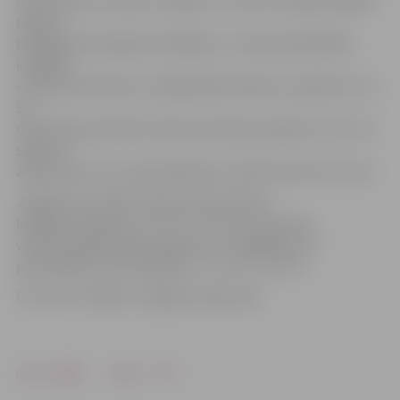
plānots
pabeigt jaunā seguma ieklāšanu,» stāsta pašvaldības
iestādes
«Pilsētsaimniecība» vadītājs Māris Mielavs, piebilstot, ka
šie
darbi bija paredzēti tilta būvniecības projektā. Līdz ar to
seguma
atjaunošanu veic pilnsabiedrība «LNK Industries Group».
Jāpiebilst, ka Miera ielas tilta būvdarbu
kopējās izmaksas ir 1 747 777,77 eiro, no kuriem
valsts budžeta līdzfinansējums ir 1 000 000 eiro,
pašvaldības līdzfinansējums – 747 777,77 eiro.
Foto: Ivars Veiliņš/«Jelgavas Vēstnesis»
Drukāt
Dalīties