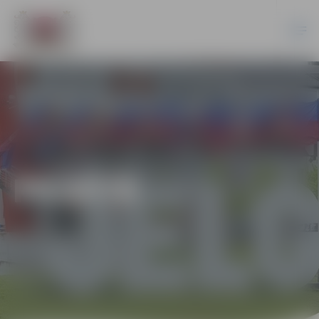
PILSĒTĀ