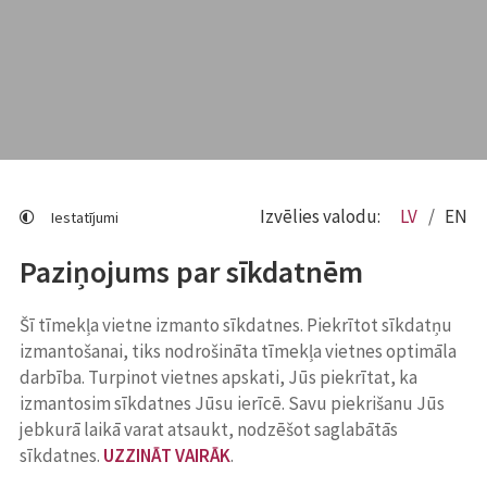
Izvēlies valodu:
LV
EN
Iestatījumi
Paziņojums par sīkdatnēm
Šī tīmekļa vietne izmanto sīkdatnes. Piekrītot sīkdatņu
izmantošanai, tiks nodrošināta tīmekļa vietnes optimāla
darbība. Turpinot vietnes apskati, Jūs piekrītat, ka
izmantosim sīkdatnes Jūsu ierīcē. Savu piekrišanu Jūs
jebkurā laikā varat atsaukt, nodzēšot saglabātās
sīkdatnes.
UZZINĀT VAIRĀK
.