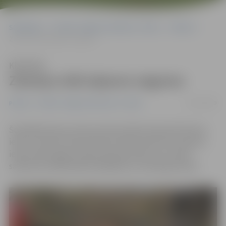
Sākumlapa
Portāla “Jelgavas Vēstnesis” arhīvs
Pilsētā
Zemeņu ielā atjauno segumu
Klausīties
Zemeņu ielā atjauno segumu
12/11/2019
Pilsētā
Portāla “Jelgavas Vēstnesis” arhīvs
Šonedēļ Zemeņu ielas posmā no Miera ielas līdz Romas
ielai un Graudu ielas posmā no Miera ielas līdz Zemeņu
ielai notiek seguma atjaunošanas darbi, kuru laikā
satiksmes dalībniekiem jārēķinās ar ierobežojumiem.