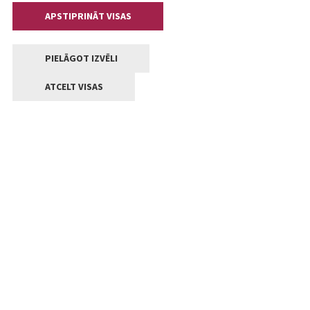
APSTIPRINĀT VISAS
PIELĀGOT IZVĒLI
ATCELT VISAS
Kontakti
Jelgavas valstpilsētas pašvaldība
Lielā iela 11, Jelgava, LV-3001
+371 63005522