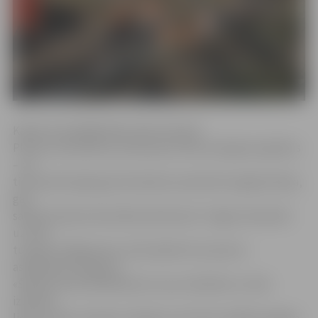
Kamēr norisinājās Miera ielas tilta pār
Platoni celtniecība, šie abi posmi tika noslogoti papildus
– pa
tiem pārvietojās gan būvdarbos iesaistītā smagā tehnika,
gan
satiksme bija intensīvāka nekā ierasti. Tagad, kad darbi
uz tilta
tuvojas noslēgumam, tiek sakārtots šo posmu
asfaltbetona segums.
«Šobrīd vecais asfaltbetons ir jau nofrēzēts un tiek
izbūvēti
lietus ūdens atvades risinājumi, bet līdz nedēļas beigām