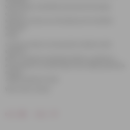
Valsts policiju, Pašvaldības operatīvās informācijas
centru un
sapieriem, neviena no institūcijām par šīm mācībām
informēta
nebija.
U.Gausiņš norāda, ka zemessardzes mācības notiek
saskaņā ar
plānu. Jau bijušas teorētiskās mācības un mācības ar
autotransportu, savukārt jūnijā, Jāņu nedēļā, paredzētas
mācības
Jelgavas apkaimes mežos.
Video: Ainārs Tamisārs
Drukāt
Dalīties