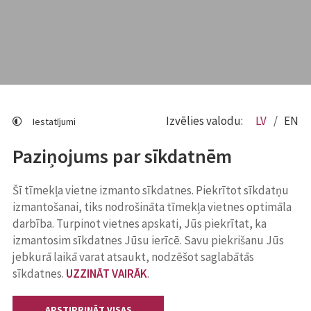
Izvēlies valodu:
LV
EN
Iestatījumi
Paziņojums par sīkdatnēm
Šī tīmekļa vietne izmanto sīkdatnes. Piekrītot sīkdatņu
izmantošanai, tiks nodrošināta tīmekļa vietnes optimāla
darbība. Turpinot vietnes apskati, Jūs piekrītat, ka
izmantosim sīkdatnes Jūsu ierīcē. Savu piekrišanu Jūs
jebkurā laikā varat atsaukt, nodzēšot saglabātās
sīkdatnes.
UZZINĀT VAIRĀK
.
APSTIPRINĀT VISAS