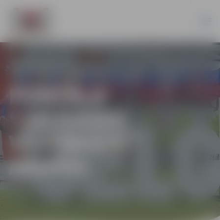
PORTĀLA
“JELGAVAS
VĒSTNESIS”
ARHĪVS