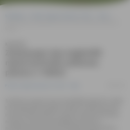
Sākumlapa
Portāla “Jelgavas Vēstnesis” arhīvs
Video
Zemessargi Loka maģistrālē mācās kontrolēt satiksmes plūsmu (+
VIDEO)
Klausīties
Zemessargi Loka maģistrālē
mācās kontrolēt satiksmes
plūsmu (+ VIDEO)
20/05/2013
Portāla “Jelgavas Vēstnesis” arhīvs
Video
Sestdien ne vienam vien autovadītājam apjukumu radīja
Loka maģistrālē starp Bērzu kapiem un Kalnciema ceļu
izvietoti vairāki militārie transporta līdzekļi. Kā izdevās
noskaidrot portālam www.jelgavasvestnesis.lv,
brīvdienās Zemessardzes 52. bataljonam bija mācības –