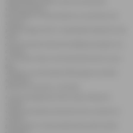
maģistrālē bija izveidots «ātrais» kontrolpunkts
satiksmes plūsmas
kontrolēšanai. «Tas bija saskaņots ar ceļu policiju, bet
satiksme
pilnībā noslēgta netika. To organizējām līdzīgi kā tas tiek
darīts
ceļu remontdarbu laikā, kad noslēgtā posma galos ir pa
cilvēkam,
kuri sazinās ar rāciju un kontrolē satiksmi katrs no sava
gala.
Jāpiebilst, ka zemessargi mācībās apguva arī mašīnu
apturēšanu,
pārbaudi un kratīšanu,» viņš stāsta.
Portāls www.jelgavasvestnesis.lv gan novēroja, ka
sestdien
vairāki autovadītāji zemessardzes žestus neizprata un
vienkārši
griezās apkārt un devās atpakaļ. Kad portāls sestdien
sazinājās ar