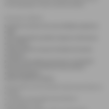
zemessargi apguva militāri taktiskas darbības.
Ilze Knusle-Jankevica
Sestdien ne vienam vien autovadītājam apjukumu
radīja
Loka maģistrālē starp Bērzu kapiem un Kalnciema
ceļu izvietoti
vairāki militārie transporta līdzekļi. Kā izdevās
noskaidrot
portālam
www.jelgavasvestnesis.lv
, brīvdienās
Zemessardzes 52. bataljonam bija mācības –
zemessargi apguva
militāri taktiskas darbības.
Zemessardzes rotas komandieris Uģis Gausiņš stāsta, ka
sestdien
un svētdien zemessargiem bija mācības ar
autotransportu. Loka