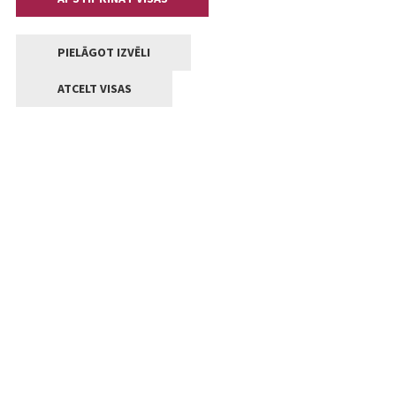
PIELĀGOT IZVĒLI
ATCELT VISAS
Kontakti
Jelgavas valstpilsētas pašvaldība
Lielā iela 11, Jelgava, LV-3001
+371 63005522
pasts@jelgava.lv