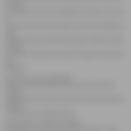
vēl nekas
nav beidzies. Vēl neviens spēlētājs nav pateicis, ka aizies (
te
treneris nedaudz kritizē medijus attainotās muļķības par
dažu
spēlētāju statusu komandā) turpināsim strādāt. Ja kāds
vēlēsies
iet, laidīsim. Skumji, ka viss darbs triju gadu termiņā tiek
šādi
pabeigts.»
Arī kluba uzbrucējs, jelgavnieks
Edgars Krūmiņš turpinās trenēties kopā ar komandu:
«Palikšu
pagaidām klubā, trenēšos. Redzēs kā attīstīsies nākamie
notikumi.
Ļoti žēl, ka viss ir nonācis tik tālu.»
Distancējoties no hallē dzirdamajām
baumām par kluba finansu problēmu cēloņiem tomēr