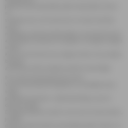
jādomā, kluba izšķirošākās spēles solīja lielāku interesi
no
skatītāju puses, taču skats pirms un arī pēc mača bija
ierasti
nožēlojams. Apmēram 100 skatītāju, no kuriem 20 ir viesu
atbalstītāji, bruņojušies ar karogiem un bungām. Diezgan
ironiski.
Klubs, kurš vēl nesen nesa Jelgavas vārdu un kura spēles
bija plaši
apmeklētas šodien iespējams piedzīvo savas beigas.
Pēc mača komandas galvenais treneris
Varis Krūmiņs bija ļoti sarūgtināts, un nevēlējās nemaz
sniegt
pēcspēles komentāru, «Spēle bija līdzīga, mums tā
daudz nozīmēja.
Diemžēl neizdevās uzvarēt un tas mums arī neko nedotu,
jo pārāk
daudz ko bijām ielaidušu iepriekšējās spēlēs. Skaidrs, ka