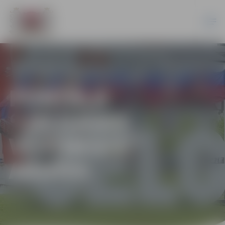
PORTĀLA
“JELGAVAS
VĒSTNESIS”
ARHĪVS