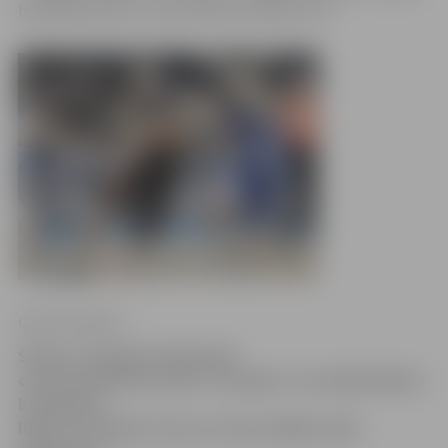
basketbolistiem, mača sākums pulksten 19.
Ģirts Pommers
Šodien, Zemgales Olimpiskā
centrā basketbola klubs «Zemgale» aizvadīja Baltijas
basketbola
līgas Izaicinājuma kausa izcīņas pēdējo spēli,