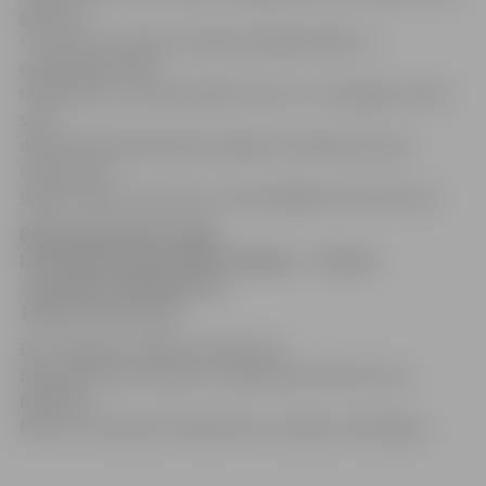
grēks, jo
«Juventus» šovakar vienkārši spēlēja labāk un
organziētāk. Mačs
noslēdzās ar rezultātu 85:93. Līdz ar to «Zemgale» beidz
savu
dalību Baltijas Basketbola līgas Izaicinājuma kausa
izcīņā, kura
šogad varēja izvērsties par veiksmīgāko kluba vēsturē…
Baltijas Basketbola līga,
Izaicinājuma kauss; BK «Zemgale» – Utenas
«Juventus» 85:93 (31:30;
16:26; 17:15; 21:22)
BK «Zemgale»: Edgars Krūmiņš 18;
Bergmanis 18; Strupovičs 14; Brūniņš 10; Rozītis 10,
Bambis 6,
Mētra 4, Grasmanis, Mateikovičs, Ausējs, Vereščagins