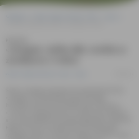
Sākumlapa
Portāla “Jelgavas Vēstnesis” arhīvs
Sports
«Zemgale» dalību BBL noslēdz ar zaudējumu (+video)
Klausīties
«Zemgale» dalību BBL noslēdz ar
zaudējumu (+video)
18/02/2011
Portāla “Jelgavas Vēstnesis” arhīvs
Sports
Šodien, Zemgales Olimpiskā centrā basketbola klubs
«Zemgale» aizvadīja Baltijas basketbola līgas
Izaicinājuma kausa izcīņas pēdējo spēli, tiekoties ar
«Juventus» basketbolistiem, un piedzīvoja zaudējumu
ar rezultātu 80:89 Rezultatīvākais jelgavnieku rindās bija
Edgars Krūmiņš, kura rēķinā 16 punkti. Nākamā BK
«Zemgale» spēle ir 23. februārī Jelgavā, pret BA «Turība»