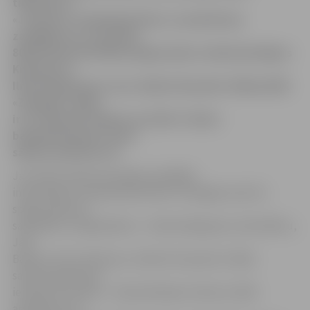
tiekoties ar
«Juventus» basketbolistiem, un piedzīvoja
zaudējumu ar rezultātu
80:89. Rezultatīvākais jelgavnieku rindās bija Edgars
Krūmiņš un
Ilmārs Bergmanis, kuru rēķinā 18 punkti. Nākamā BK
«Zemgale» spēle
ir 23. februārī Jelgavā, pret BA «Turība»
basketbolistiem, mača
sākums pulksten 19.
Jau dienas sākumā medijos parādījās
informācija, ka basketbola klubs «Zemgale» pēc šīs
spēles pārtrauc
sadarbību ar leģionāriem – Ilmāru Bergmani, Salvi Mētru,
Jāni
Bambi, Artūru Brūniņu un Reini Strupoviču. Šādu
sankciju galvenais
iemesls arī minēts – kluba līdzekļu trūkums. Šādi
apstākļi pirms,