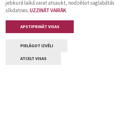
jebkurā laikā varat atsaukt, nodzēšot saglabātās
sīkdatnes.
UZZINĀT VAIRĀK
.
APSTIPRINĀT VISAS
PIELĀGOT IZVĒLI
ATCELT VISAS
Kontakti
Jelgavas valstpilsētas pašvaldība