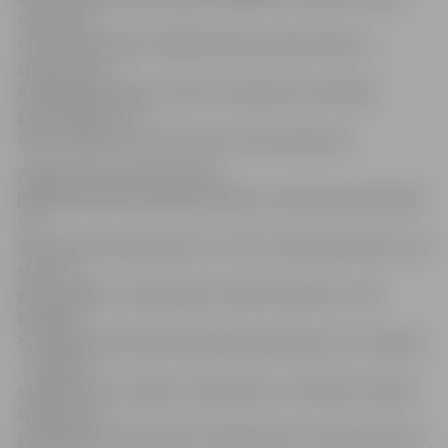
rodas daži
retoriski jautājumi: Kādēļ klubā nenotiek darbs ar
sponsoriem,
mārketinga lietām, nemaz nerunājot par skatītāju
piesaistīšanu. Vai
klubs neplāno savas finanses sezonas sākumā?
Atgriežoties pie basketbola,
jelgavnieki maču iesāka kareivīgi, vienubrīd, pēc Bambja
un
Strupoviča metieniem pat +9, taču pretinieki lēnām un ar
skatu uz
groza apakšu, samazināja rezultāta starpību, 31:30.
Diemžēl
turpinājumā viesi ļoti prasmīgi izmantoja savus trumpjus
– auguma
centimetrus un spēku zem groziem, un lēnām izvirzījās
vadībā, pēc
puslaika jau 47:56. Pārmest mājiniekiem necīnīšanos būtu