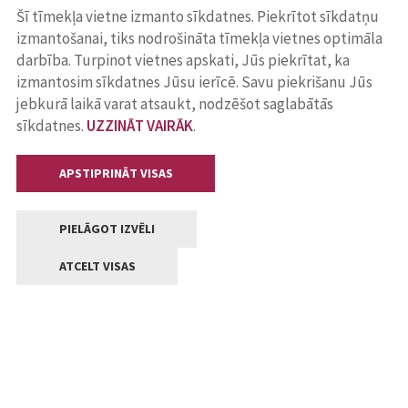
Šī tīmekļa vietne izmanto sīkdatnes. Piekrītot sīkdatņu
izmantošanai, tiks nodrošināta tīmekļa vietnes optimāla
darbība. Turpinot vietnes apskati, Jūs piekrītat, ka
izmantosim sīkdatnes Jūsu ierīcē. Savu piekrišanu Jūs
jebkurā laikā varat atsaukt, nodzēšot saglabātās
sīkdatnes.
UZZINĀT VAIRĀK
.
APSTIPRINĀT VISAS
PIELĀGOT IZVĒLI
ATCELT VISAS