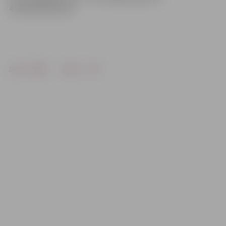
4:10 (0:4;3:0;1:6)
Drukāt
Dalīties