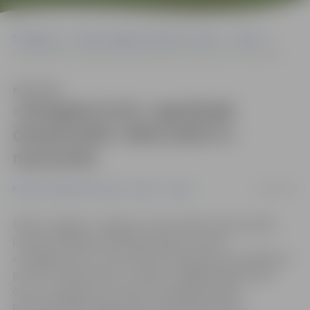
Sākumlapa
Portāla “Jelgavas Vēstnesis” arhīvs
Sports
«Zemgale/JLSS» regulārajā čempionātā «SMScredit.lv» neuzvarēs
Klausīties
«Zemgale/JLSS» regulārajā
čempionātā «SMScredit.lv»
neuzvarēs
29/02/2012
Portāla “Jelgavas Vēstnesis” arhīvs
Sports
Šodien Jelgavā, «Jelgavas» ledus hallē, tika aizvadīta
Latvijas Atklātā čempionāta spēle, kurā HK
«Zemgale/JLSS» ar rezultātu 4:10 piedzīvoja zaudējumu
pret HK «SMScredit.lv» vienību, tādējādi piedzīvojot
četrus zaudējumus četrās savstarpējās spēlēs.
Rezultatīvākais jelgavnieku rindās bija Artjoms