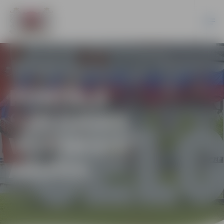
PORTĀLA
“JELGAVAS
VĒSTNESIS”
ARHĪVS