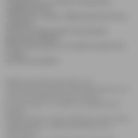
«Zemgale/JLSS» ar rezultātu 4:10 piedzīvoja
zaudējumu pret HK
«SMScredit.lv» vienību, tādējādi piedzīvojot četrus
zaudējumus
četrās savstarpējās spēlēs. Rezultatīvākais
jelgavnieku rindās bija
Artjoms Ogorodņikovs, kura rēķinā vieni gūti vārti
un divas
rezultatīvas piespēles.
Mājinieki spēli iesāka katastrofāli – jau 2.
minūtē nonākot iedzinējos (izcēlās Kārlis Rožkalns), bet
pēc pirmās trešdaļas rezultāts uz tablo jau
liecina par sagrāvi – 0:4. Jāpiebilst, ka jelgavnieki vēl
joprojām
nebija atkopušies no gripas epidēmijas, kas bija redzams
izpildītajā hokejā – vairākas rupjas kļūdas, kuras
«SMScredit.lv»