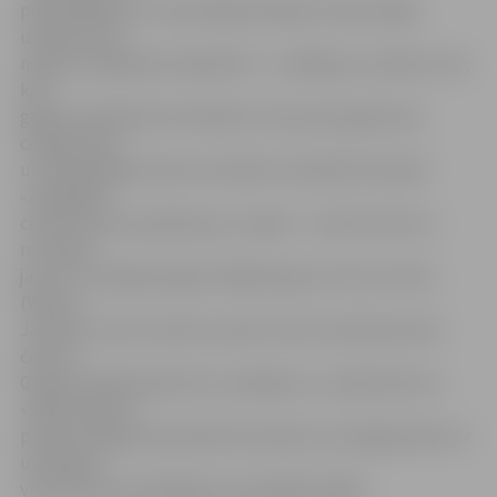
pieredzējušie un meistarīgie hokejisti nekautrējās
izmantot. No
nokauta mājinieki attapās ātri – trešdaļas uzvarēta ar 3:0,
kad
galarezultātā dod minimālo 3:4, bet pats galvenais –
cerīgu skatu
uz izšķirošajām desmit minūtēm. Diemžēl rīdzinieki
«Zemgales»
cerību stariņu apdzēsa jau «saknē» – divi ātri vārti un
rezultāts
jau 3:6. Turpinājumā gan mājinieki guva vienus vārtus
(Viktors
Jasionis), taču ko darīt, ja pretī viesu komanda iemet
četrus?
Galarezultātā piedzīvots zaudējums, un jāatzīmē, ka
«SMScredit.lv»
paliek vienīgā čempionāta komanda, kura jelgavniekus ir
uzvarējusi
visās četrās aizvadītajās savstarpējās spēlēs.