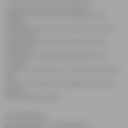
«Joprojām neesam atguvušies pēc gripas
epidēmijas. Pirmie divi vārti tik zaudēti pēc viena
spēlētāja
individuālām kļūdām. Arī pēc tam rīdziniek izmantoja
mūsu kļūdas un
meistarīgi sodīja ar gūtiem vārtiem. Savukārt mēs
nespējam gūt
vārtus pat no visvienkāršākajām epizodēm. Žēl, ka
neizdevās
uzvarēt, taču no otras puses – varbūt šis mačs kalpos kā
laba
mācība,» tā pēc spēles HK «Zemgale/JLSS» komandas
galvenais
treneris Jevgenijs Linkevičs.
LAČ;Jelgava;18.30
HK «Zemgale/JLSS» – HK «SMScredit.lv»