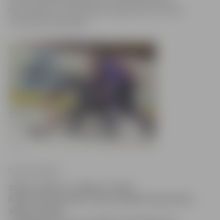
Ogorodņikovs, kura rēķinā vieni gūti vārti un divas
rezultatīvas piespēles.
Ģirts Pommers
Šodien Jelgavā, «Jelgavas» ledus
hallē, tika aizvadīta Latvijas Atklātā čempionāta
spēle, kurā HK