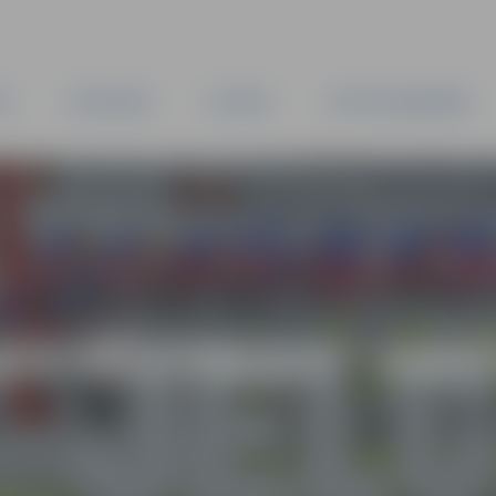
TA
PAŠVALDĪBA
IESTĀDES
KAPITĀLSABIEDRĪBAS
AS VĒSTNESIS” ARH