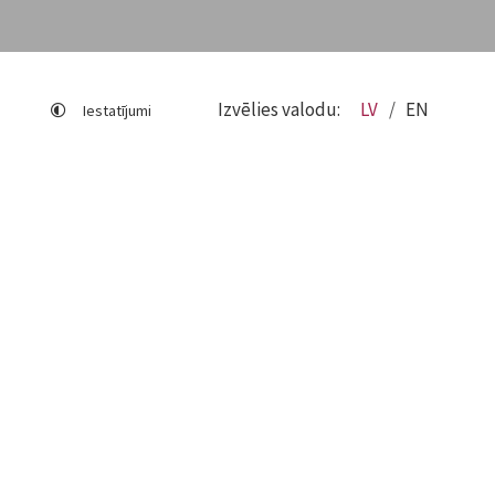
Izvēlies valodu:
LV
EN
Iestatījumi
Lapas karte
Viegli lasīt