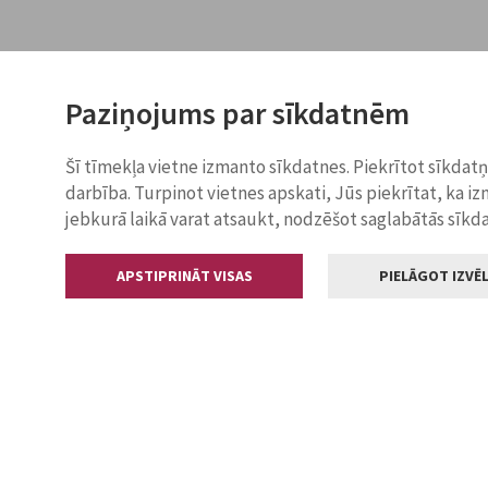
Paziņojums par sīkdatnēm
Šī tīmekļa vietne izmanto sīkdatnes. Piekrītot sīkdat
darbība. Turpinot vietnes apskati, Jūs piekrītat, ka i
jebkurā laikā varat atsaukt, nodzēšot saglabātās sīkd
APSTIPRINĀT VISAS
PIELĀGOT IZVĒL
Kontakti
Jelgavas valstp