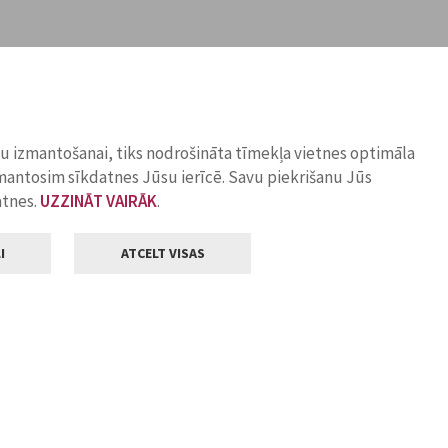
ņu izmantošanai, tiks nodrošināta tīmekļa vietnes optimāla
zmantosim sīkdatnes Jūsu ierīcē. Savu piekrišanu Jūs
atnes.
UZZINĀT VAIRĀK
.
I
ATCELT VISAS
Klientu apkalpošana
ilsētas pašvaldība
Darba laiks