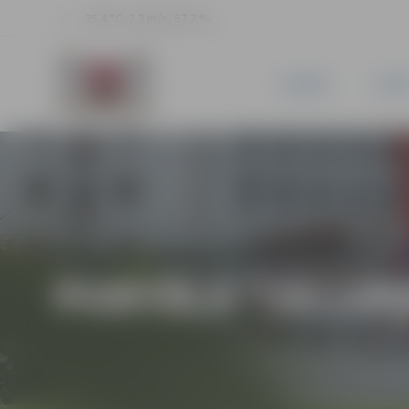
25.4 °C, 2.3 m/s, 57.7 %
JAUNUMI
PILSĒ
PORTĀLA “JELGAV