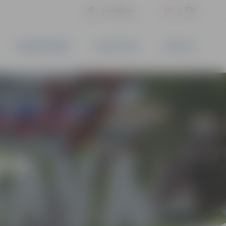
LV
EN
Iestatījumi
UZŅĒMĒJDARBĪBA
PAKALPOJUMI
KONTAKTI
ĪVS