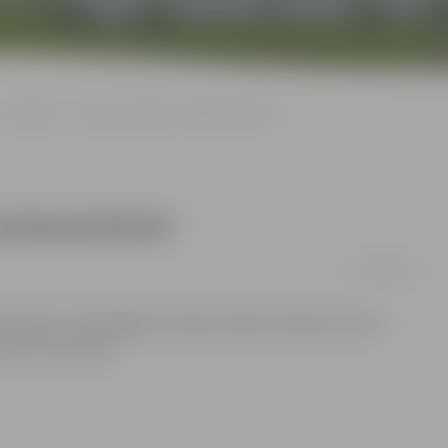
«Zemgale» – Latvijas čempioni ratiņbasketbolā
atiņbasketbolā
02/05/2011
dienā, «Arēnā Rīga»izcīnīja Latvijas čempiona titulu.
ksims Voroņeckis.