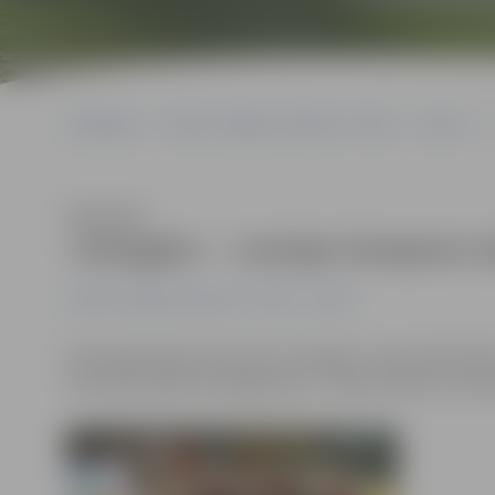
Sākumlapa
Portāla “Jelgavas Vēstnesis” arhīvs
Sports
Klausīties
«Zemgale» – Latvijas čempioni r
Portāla “Jelgavas Vēstnesis” arhīvs
Sports
Ratiņbasketbola komanda «Zemgale» vakar, Basketbola 
Komandā spēlē divi jelgavnieki – Vadims Račiks un Ma