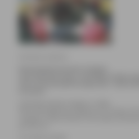
Ilze Knusle-Jankevica
Ratiņbasketbola komanda «Zemgale»
vakar, Basketbola dienā, «Arēnā Rīga»izcīnīja Lat
titulu. Komandā spēlē divi jelgavnieki – Vadims R
Voroņeckis.
Izšķirošajā cīņā tikās «Zemgale» un «Rīga».
Šoreiz veiksmīgāki bija zemgalieši, kas uzvarēja ar 57
«Zemgale» Latvijas čempionu tituku atguvusi pēc gad
pārtraukuma.
Foto: Maksims Galkins