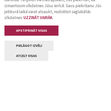
izmantosim sīkdatnes Jūsu ierīcē. Savu piekrišanu Jūs
jebkurā laikā varat atsaukt, nodzēšot saglabātās
sīkdatnes.
UZZINĀT VAIRĀK
.
APSTIPRINĀT VISAS
PIELĀGOT IZVĒLI
ATCELT VISAS
Kontakti