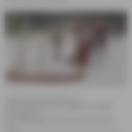
Spēles rezultāts tika atklāts jau 23.
sekundē, kad vārtus guva «Zemgale/LLU» hokejists
Daņils Dolguškins
(Nr.5). Vēlāk, spēlējot vairākumā, jelgavnieki ielaida
vārtus,