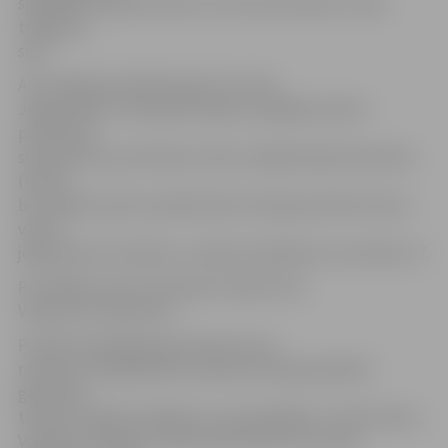
spēlētājs Aleksejs Popovs, kuram pretinieks ar nūju
trāpīja pa
seju.
Arī trešajā periodā tika gūti trīs vārti.
Jelgavnieki to izdarīja pirmajā un pēdējā minūtē –
perioda 28.
sekundē ripu pretinieku vārtos raidīja Rinalds Rosinskis
(Nr.16),
bet spēlei punktu pielika Ēriks Ozollapa (Nr.20). Vienus
vārtus
jelgavnieki arī ielaida, un spēle noslēdzās ar rezultātu 2:7.
Par labāko mūsu komandas rindās atzīts
Valentīns Feoktistovs.
Portāls www.jelgavasvestnesis.lv jau
rakstīja, ka šajā spēlē komandai nevarēja palīdzēt
galvenais
treneris Valērijs Kuļibaba un seši spēlētāji – Ēriks Žohovs,
Vladislavs Adeļsons, Ričards Bernhards, Kristaps