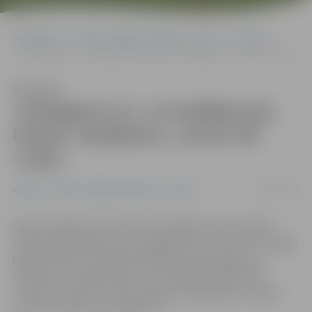
Sākumlapa
Portāla “Jelgavas Vēstnesis” arhīvs
Hokejs
«Zemgale/LLU», arī spēlējot bez izlases «bataljona», uzveic HK «Lido»
Klausīties
«Zemgale/LLU», arī spēlējot bez
izlases «bataljona», uzveic HK
«Lido»
09/02/2019
Hokejs
Portāla “Jelgavas Vēstnesis” arhīvs
Šodien «Mogo» ledus hallē norisinājās Latvijas hokeja
čempionāta spēle starp «Zemgale/LLU» un «Lido». Lai gan
jelgavniekiem nevarēja palīdzēt seši spēlētāji, kuri
izsaukti uz Latvijas izlasi, un komandas vadība tika
uzticēta otrajam trenerim Igoram Ļebedevam, šodien
izcīnīta uzvara ar rezultātu 7:2.