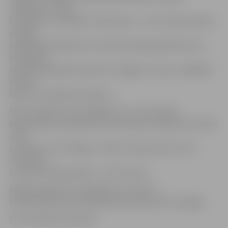
Jākobsons, Artūrs
Homjakovs un Rihards Cimermanis –, kuri Latvijas izlases
sastāvā
piedalījās pārbaudes turnīrā Dienvidkorejā. Bet mūsu
komandas
sastāvā debitēja komandas «Zemgale Juniors» spēlētāji
Kristers
Brauns un Daniels Goršanovs.
Pēc šīs spēles HK «Zemgale/LLU» ar izcīnītiem
60 punktiem ierindojas turnīra tabulas otrajā vietā. Līderi
ar 69
punktiem ir HK «Mogo», trešie ar 56 punktiem ir HK
«Kurbads»,
ceturtie ar 55 punktiem – HK «Prizma».
Nākamā spēle HK «Zemgale/LLU» būs 13.
februārī pulksten 19.30 izbraukumā pret HK «Liepāja».
Foto: Ruslans Antropovs