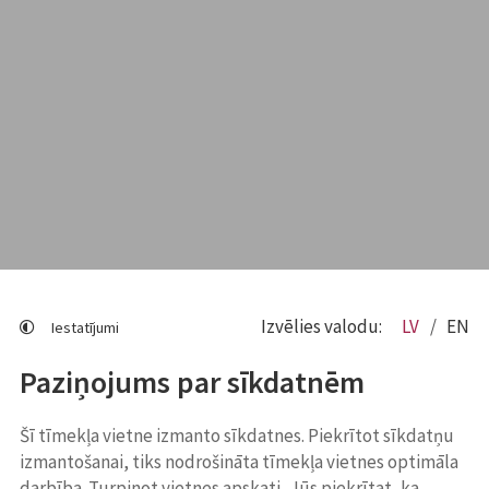
Izvēlies valodu:
LV
EN
Iestatījumi
Paziņojums par sīkdatnēm
Šī tīmekļa vietne izmanto sīkdatnes. Piekrītot sīkdatņu
izmantošanai, tiks nodrošināta tīmekļa vietnes optimāla
darbība. Turpinot vietnes apskati, Jūs piekrītat, ka