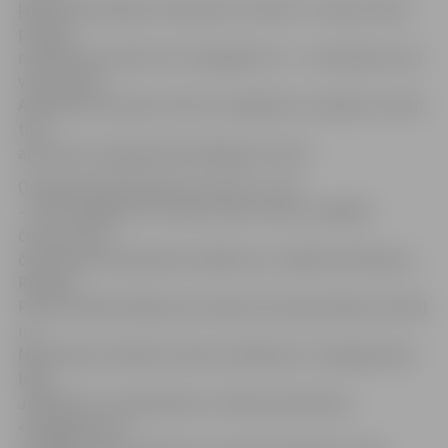
ļaujot pretiniekiem izlīdzināt rezultātu. Tomēr pirmais
periods
noslēdzās par labu HK «Zemgale/LLU» – komandas otros
vārtus guva
Aleksandrs Novikovs (Nr.14). Jāpiebilst, ka spēle uz brīdi
tika
apturēta, jo bija jānovērš bojājums bortā.
Otrajā periodā tika gūti trīs vārti, un visi
– HK «Zemgale/LLU» labā. Pirmos vārtus, spēlējot
četriem pret
četriem pēc abpusēja noraidījuma, trešajā minūtē guva
Rūdolfs
Prūsis (Nr.69). Vēlāk precīzi bija arī Kristaps Millers (Nr.44)
un
Māris Miezis (Nr.90). Periods noslēdzās ar 1:5 jelgavnieku
labā.
Jāpiebilst, ka nepatīkamu situāciju piedzīvoja
«Zemgale/LLU»