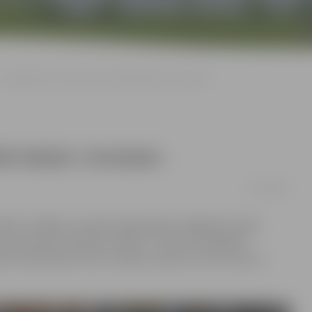
«Zemgale/LLU» atkal sausā; finālā iekļūst «Kurbads»
lā iekļūst «Kurbads»
11/03/2019
ību «OlyBet» Latvijas hokeja līgas izslēgšanas spēļu
u pret HK «Kurbads» vienību – 0:5, bet visā sērijā
iem neklātienes cīņā ir reālas izredzes izcīnīt bronzas