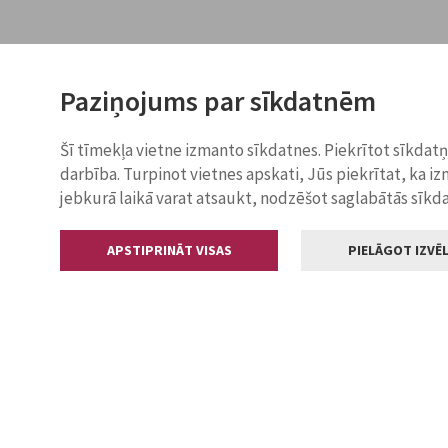
Paziņojums par sīkdatnēm
Šī tīmekļa vietne izmanto sīkdatnes. Piekrītot sīkdat
darbība. Turpinot vietnes apskati, Jūs piekrītat, ka i
jebkurā laikā varat atsaukt, nodzēšot saglabātās sīkd
APSTIPRINĀT VISAS
PIELĀGOT IZVĒL
Kontakti
Jelgavas valstp