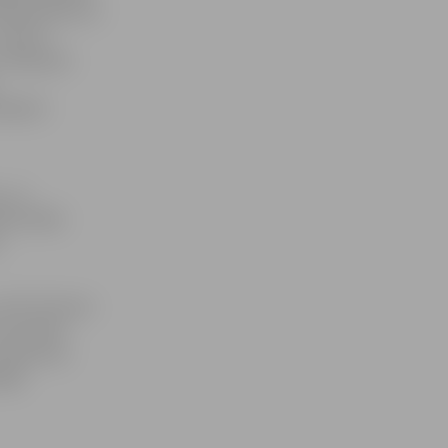
iešama puse no
precīzi,
u. Nedaudz
rēja kā
u, un
ā izcēlās
.
n HK «Prizma»
 rezultātu
tad bronza
rajā