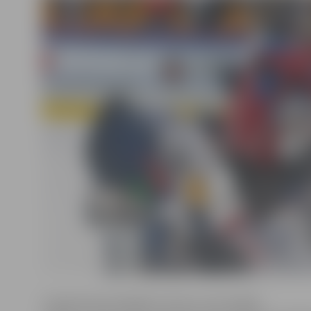
Līdzīgi kā iepriekšējās šo klubu savstarpējās