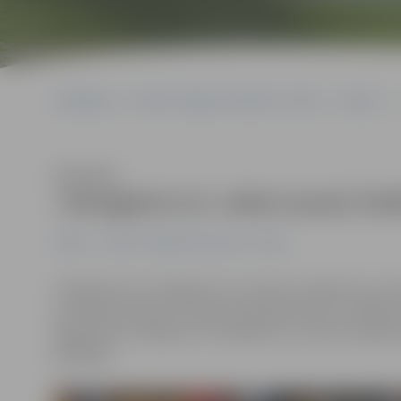
Sākumlapa
Portāla “Jelgavas Vēstnesis” arhīvs
Hokejs
Klausīties
«Zemgale/LLU» atkal sausā; finā
Hokejs
Portāla “Jelgavas Vēstnesis” arhīvs
Hokeja klubs «Zemgale/LLU» šovakar noslēdza savu dal
pusfinālā, sērijas ceturtajā mačā piedzīvojot zaudējum
jelgavnieki zaudēja ar 0:4. Jāpiebilst, ka mūsu hokejist
godalgas.