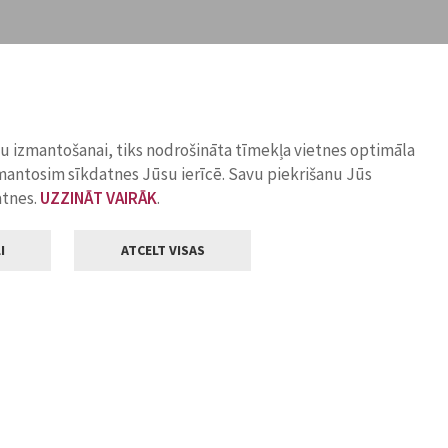
ņu izmantošanai, tiks nodrošināta tīmekļa vietnes optimāla
zmantosim sīkdatnes Jūsu ierīcē. Savu piekrišanu Jūs
atnes.
UZZINĀT VAIRĀK
.
I
ATCELT VISAS
Klientu apkalpošana
ilsētas pašvaldība
Darba laiks