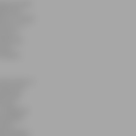
gana azartisku
gulāri deva
le/LLU» pirmajā
omentus. Ja
eprecīzi,
urbads» gan
zīties
nūtē gūtie
dz arī asiņu un
ienīgo vārtu
ēle radīja
 hokeju,
urpināja krāt
kumā pieļāva
tinieku
nīja mājinieki