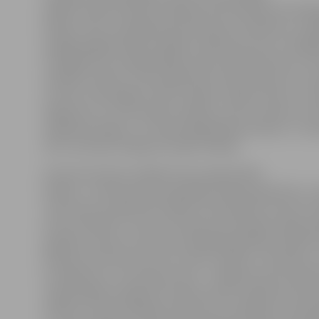
spēlēs, abas komandu hokejisti laukumā demonstrēja 
hokeju. Viesi turpināja pieturēties pie tradīcijas un re
iespēju jelgavniekiem spēlēt vairākumā, taču «Zemga
trešdaļā tā arī nespēja šādā statusā radīt bīstamus m
izspēlēs izdevās, tad noslēdzošie metieni bija vai nu n
vai viesu vārtsargam Uldim Čalpam viegli tverami. «K
spēja lauzt citu šīs sērijas tradīciju, proti, viesiem izvir
vadībā pirmajiem. To nodrošināja Renāra Valtera 7. mi
vārti, kas bija vienīgie pirmajā trešdaļā.
Otrās 20 minūtes iesākās krietni agresīvākā
hokejā – netrūka nedz iespaidīgu spēka paņēmienu, ne
cīņas vārtu priekšā. Pēc kādas no epizodēm cieta arī v
autors R.Valters. Arī abu komandu vārtsargiem šāda sp
papildus slodzi, jo laukuma spēlētāji piekopa atklātu
brīžiem aizmirstot par savu vārtu drošību. «Kurbads» t
noraidījumus, taču kā par spīti – mājinieki tieši vairā
rupjas kļūdas saspēlē, kas liedza laimi meklēt pie pre
vārtiem. Otrās trešdaļas vidū pirmo noraidījumu nopel