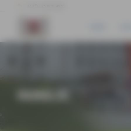
24.2 °C, 2.9 m/s, 49 %
JAUNUMI
PILSĒ
HOKEJS