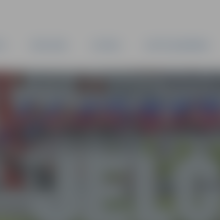
TA
PAŠVALDĪBA
IESTĀDES
KAPITĀLSABIEDRĪBAS