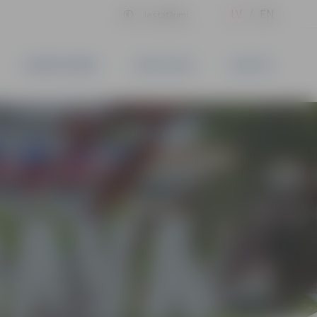
LV
EN
Iestatījumi
UZŅĒMĒJDARBĪBA
PAKALPOJUMI
KONTAKTI