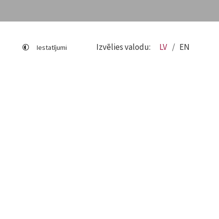
Izvēlies valodu:
LV
EN
Iestatījumi
Lapas karte
Viegli lasīt