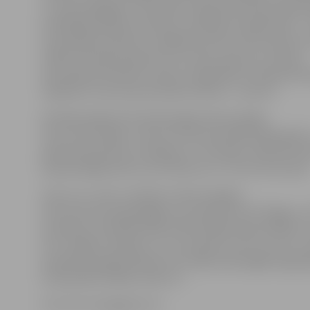
un meistarīgajiem «Kurbada» hokejistiem bija nepiec
atvēlētajā vairākuma laika, jo spēcīgi, bet galvenais – 
meta Mārtiņš Gipters, panākot jau divu vārtu pārsvar
vēlāk rīdzinieki panāca arī trīs vārtu pārsvaru, kad jau
pieminētais M.Gipters vēlreiz mājiniekiem nodemonst
vajadzētu mest pa pretinieka vārtiem – precīzi!
Noslēdzošajās 20 minūtēs jelgavnieki nespēja
lauzt nedz spēles, nedz arī visas pusfināla sērijas gait
piedzīvoja pelnītu zaudējumu. «Kurbads» labā vēl mač
bijušais jelgavnieks Lauris Rancevs un Toms Hartmanis
Līdz ar to, mūsu vienībai ir lielas iespējas
tikt pie bronzas godalgām, kas izšķirsies HK «Mogo» u
komandu pusfināla sērijā. Šobrīd šajās sērijā vadībā ar
3:0 ir «Mogo» hokejisti, un, ja viņi gūs ceturto uzvaru, 
pienāksies jelgavniekiem, kuri bija veiksmīgāki regulā
čempionātā. Spēle notiks rīt.
Foto: HK «Zemgale/LLU»