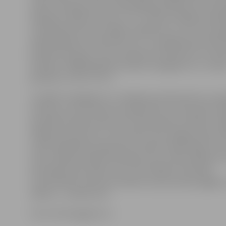
veikt vārtsargu maiņu. Atlikušajā periodā Artūrs Ozols
labā guva septītos vārtus (7:1). Trešās trešdaļas ievadā
izmantoja vēl vienu iespēju vairākumā, un otro ripu ša
ielaida Rihards Cimermanis (7:2). Turpinājumā pa vārt
Rinalds Rosinskis, Ozols, Valentīns Feoktistovs un Kri
Namiķis, tādējādi galarezultātā «Zemgale/LLU» izcīnīj
graujošu uzvaru ar 11:2.
21 spēlē «Zemgale/LLU» iekrājusi jau 50 punktus un j
atrodas turnīra tabulas pirmajā vietā. 21. decembrī m
paredzēta spēle viesos pret čempionāta vicelīderi «M
nākamais mačs būs 17. decembrī, kad Jelgavas ledus h
notiks labdarības spēle pret Latvijas Hokeja līgas (LH
izlasi. Spēlē saziedotie līdzekļi, kurus vāks ziedojumu
pie ieejas ledus hallē, tiks novirzīti Bērnu klīniskās
universitātes slimnīcas fondam insulīna sūkņa iegādei
sākums – pulksten 16.
Foto: HK Zemgale/LLU