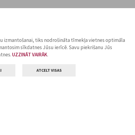
ņu izmantošanai, tiks nodrošināta tīmekļa vietnes optimāla
zmantosim sīkdatnes Jūsu ierīcē. Savu piekrišanu Jūs
atnes.
UZZINĀT VAIRĀK
.
I
ATCELT VISAS
Klientu apkalpošana
ilsētas pašvaldība
Darba laiks
, Jelgava, LV-3001