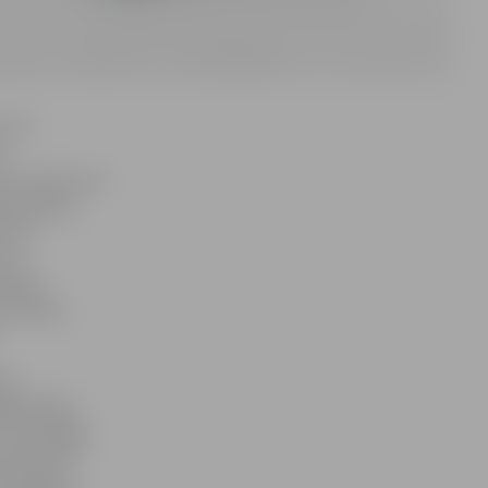
r 9:1
s
et īsi pēc tam
a paziņoja
e tas
 lai
ošanos
c kārtas,
nav
ēja aktīvu
 nostrādāja,
mā precīzs
 nopelnīja