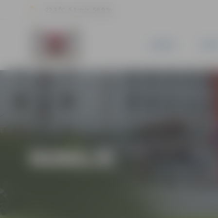
22.3 °C, 5.1 m/s, 56.9 %
JAUNUMI
PILSĒ
HOKEJS