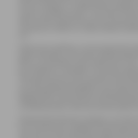
vēl vienu noraidījumu, un mājinieki vēlreiz pierādīja,
treniņos ir atstrādāts visai labs – vārti Tomam Tauriņa
tablo rezultāta starpība dubultota (2:0). Perioda vidū 
izmantoja savu vairākumu un neļāva mūsējiem atslābi
(1:2).
Neliels kritums spēlē bija, un viesi pat pārsteidzoši va
panākt izlīdzinājumu, bet situāciju stabilāku padarīja
Millers, kurš pamanījās izcelties mazākumā (3:1). Pie t
gan «Zemgale/LLU» neapstājās un 15 sekundes vēlāk D
Jansons guva vēl vienus vārtus, kas bija otrie konkrē
un ko tādu hokejā ieraudzīt gadās ļoti reti. 30 sekund
perioda beigām Romāns Nekļudovs izcēlās spēlē pieci
tādējādi jau pēc pirmā perioda (5:1) lielā mērā šajā spē
uzvarētājs bija skaidrs, atlika tikai noskaidrot galarez
Otrajā periodā arī bija daudz noraidījumu, taču tādu v
birumu līdzjutēji vairs nesagaidīja. Rīdzinieku galvenai
mača vidū trīs minūtes pēc Raivja Kurņīgina vārtiem (