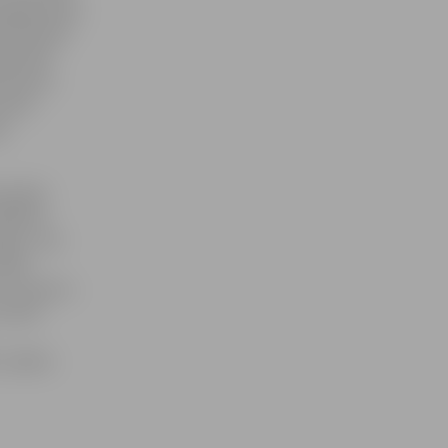
 jelgavnieku
 rīdzinieki
jā spēlē
iem guva
stams
a
oprojām
ūsējiem
ogo», bet
allē
L) amatieru
 kastē
. Spēles