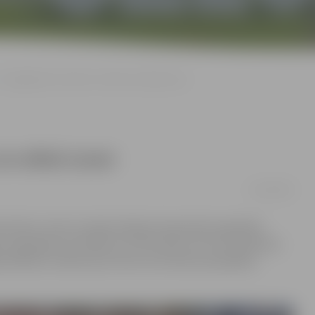
«Zemgale/LLU» iemet 11 vārtus un atkal uzvar
un atkal uzvar
14/12/2016
 kārtas, šoreiz Latvijas hokeja čempionāta regulārās
r graujošu rezultātu 11:2. Divi vārti un trīs rezultatīvas
rodņikovs atdeva pat četras rezultatīvas piespēles.