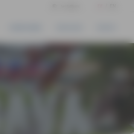
LV
EN
Iestatījumi
UZŅĒMĒJDARBĪBA
PAKALPOJUMI
KONTAKTI