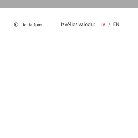
Izvēlies valodu:
LV
EN
Iestatījumi
Lapas karte
Viegli lasīt