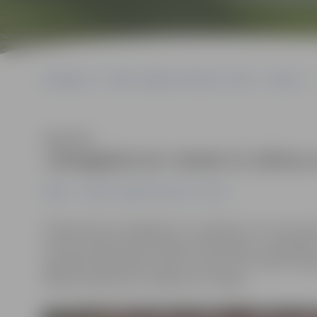
Sākumlapa
Portāla “Jelgavas Vēstnesis” arhīvs
Hokejs
Klausīties
«Zemgale/LLU» iemet 11 vārtus 
Hokejs
Portāla “Jelgavas Vēstnesis” arhīvs
Hokeja klubs «Zemgale/LLU» izcīnījis jau 13 uzvaru pēc
sezonas spēlē pastarīti Rīgas «Pārdaugavu» apspēlējot a
piespēles šajā spēlē Artūram Ozolam, bet Artjoms Ogo
Nākamā spēles pēc nedēļas pret «Mogo».