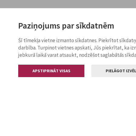
Paziņojums par sīkdatnēm
Šī tīmekļa vietne izmanto sīkdatnes. Piekrītot sīkdat
darbība. Turpinot vietnes apskati, Jūs piekrītat, ka i
jebkurā laikā varat atsaukt, nodzēšot saglabātās sīkd
APSTIPRINĀT VISAS
PIELĀGOT IZVĒL
Kontakti
Jelgavas valstp
Lielā iela 11