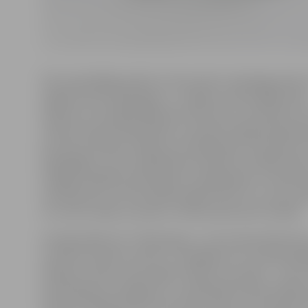
Pēc iepriekšējās spēles 10. decembrī, kad jelgavnieki a
sagrāva tieši «Pārdaugavu», ziņojām, ka būs ilgāks laik
atpūtai un Virslīgā nākamais mačs būs 21. decembrī, b
notika izmaiņas kalendārā un Latvijas Hokeja federācij
par abu komandu tikšanos arī šajā vakarā. Pretinieks n
spēcīgākais, taču atslābināties nedrīkst arī šādā mačā,
izslēgtu jebkādu pārsteigumu iespējamību un iedzīv
savainojumos, pie tam bija iespēja izcīnīt 12. uzvaru pē
un uzvaru sēriju, protams, neviens pārtraukt nevēlas.
Arī šajā spēlē pret «Pārdaugavu», kas čempionātā vēl 
izcīnījusi nevienu punktu, «Zemgale/LLU» ievadā spēl
hokeju ar vēlmi uzreiz iegūt vēlamo rezultātu – tas arī
pretiniekiem noraidījums, un piektajā minūtē vairāku
metiens Niklāvam Birovam (1:0). Īsi pēc tam rīdzinieki