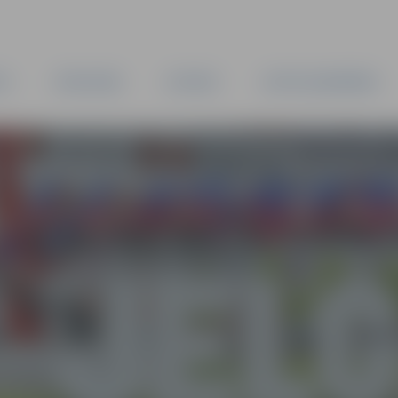
TA
PAŠVALDĪBA
IESTĀDES
KAPITĀLSABIEDRĪBAS