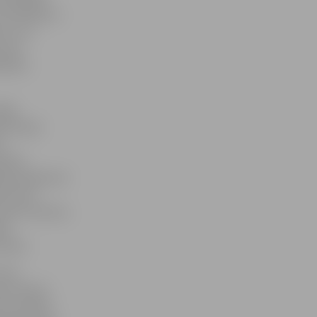
 ka vairākums
m un uz
viesi
nāties
rēja
 Kristaps
ā
idzis
tajā mazākumā
es pirms
 pret četriem,
lē
ultātu.
ārtu
s treneris
6:1) nolēma