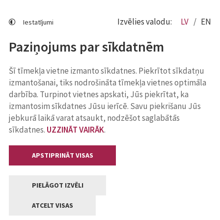
Izvēlies valodu:
LV
EN
Iestatījumi
Paziņojums par sīkdatnēm
Šī tīmekļa vietne izmanto sīkdatnes. Piekrītot sīkdatņu
izmantošanai, tiks nodrošināta tīmekļa vietnes optimāla
darbība. Turpinot vietnes apskati, Jūs piekrītat, ka
izmantosim sīkdatnes Jūsu ierīcē. Savu piekrišanu Jūs
jebkurā laikā varat atsaukt, nodzēšot saglabātās
sīkdatnes.
UZZINĀT VAIRĀK
.
APSTIPRINĀT VISAS
PIELĀGOT IZVĒLI
ATCELT VISAS