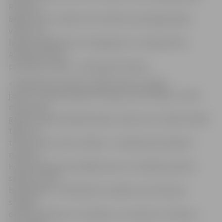
Rustams
Begovs (Nr.7), piekto reizi raidot ripu daugavpiliešu
vārtos. Par
labāko spēlētāju HK «Zemgale/LLU» sastāvā atzīts
Aleksejs Popovs,
pretinieku rindās – vārtsargs E.V.Tomass.
«Daugavpils komanda, tāpat kā mēs, ir gados
jauna, un šodien bija ļoti kustīgs un ātrs hokejs. Tomēr
mūsu puiši
gandrīz ideāli izpildīja spēles uzdevumus. Gandrīz ideāli
tāpēc, ka
tomēr vienus vārtus ielaida – situācijā, kad varēja arī
neielaist.
Kopumā spēli kontrolējām mēs un izcīnījām punktus
spēlē, kurā tas
bija jāizdara. Jo nākamās trīs spēles mums būs ļoti
smagas –
divreiz tiksimies ar «Kurbadu» un vienreiz ar «Olimp»,»