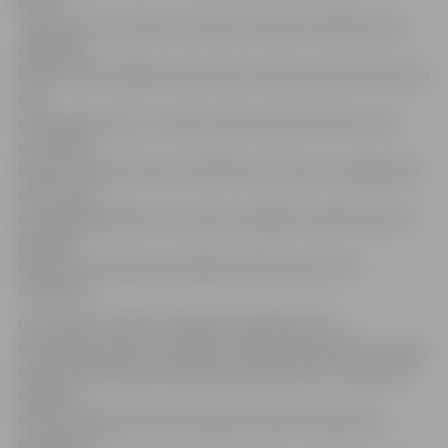
Atvars
Tribuncovs, kurš pirms četrām sezonām noslēdza savu
spēlētāja
karjeru tieši Jelgavas komandas rindās, pieņēma lēmumu
par
vārtsarga maiņu, uz soliņa nosūtot Iļju Dončenko, bet
viņa vietā
laukumā laižot Ernestu Valdemāru Tomasu. Iespējas gūt
vārtus bija
arī daugavpiliešiem, arī divreiz spēlējot vairākumā, bet
pārspēt
Rihardu Cimermani pirmajā periodā viņiem tā arī
neizdevās.
Otro periodu abas komandas aizvadīja sausā –
ne paši guva vārtus, ne ļāva to izdarīt pretiniekiem. Tiesa,
nedaudz labākā pozīcijā bija daugavpilieši, kuri gandrīz
septiņas
minūtes šajā periodā aizvadīja skaitliskā vairākumā,
vārtus gan