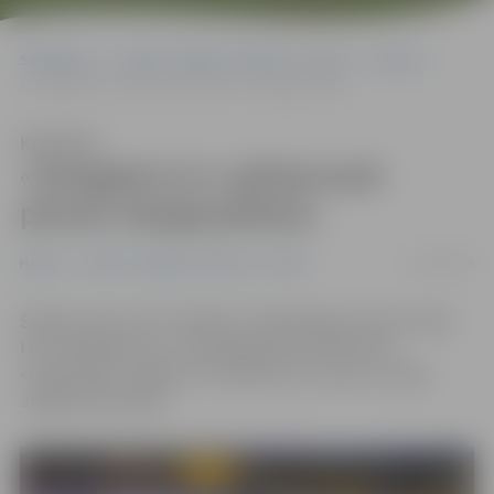
Sākumlapa
Portāla “Jelgavas Vēstnesis” arhīvs
Hokejs
«Zemgale/LLU» pārliecinoši pieveic daugavpiliešus
Klausīties
«Zemgale/LLU» pārliecinoši
pieveic daugavpiliešus
19/10/2019
Hokejs
Portāla “Jelgavas Vēstnesis” arhīvs
Šodien pirmo reizi «Optibet» hokeja līgas ietvaros tikās
HK «Zemgale/LLU» un Daugavpils komanda HK
«Dinaburga». Spēlē ar 5:1 (2:0; 0:0; 3:1) uzvaru izcīnīja
Jelgavas komanda.