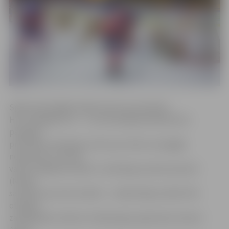
Spēli veiksmīgāk iesāka laukuma saimnieki ­–
HK «Zemgale/LLU» –, kuri pirmajā periodā divreiz
pārspēja
pretinieku vārtsargu, bet savus vārtus nosargāja
neieņemtus. Pirmos
vārtus mājinieku labā 11. minūtē guva Gatis Sprukts
(Nr.44),
savukārt otros 18. minūtē – Juliāns Misjus (Nr.8). Pēc
otrajiem
zaudētajiem vārtiem «Dinaburgas» galvenais treneris