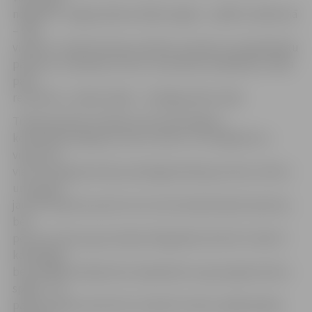
negūstot. Jelgavniekiem šāda iespēja – spēlēt vairākumā
– bija
vienreiz, tomēr šīs divas minūtes izmantot, lai palielinātu
pārsvaru, neizdevās. Līdz ar to periods noslēdzās ar tādu
pašu
rezultātu, ar kādu sākās – 2:0 jelgavnieku labā.
Trešais periods izvērtās visrezultatīvākais –
komandas kopā guva četrus vārtus: trīs mājinieki un
vienus arī
viesi. Pirmajā perioda pusē jelgavnieki guva divus vārtus
un panāca
jau 4:0. Vispirms precīzs otro reizi šovakar bija G.Sprukts,
bet
pēc tam vārtus guva Daņils Dolguškins (Nr.14). Tomēr it
kā diezgan
bezcerīgā situācijā viesi nepadevās un guva goda vārtus
spēlē – 1:4
panāca Oskars Ancītis 53. minūtē. Punktu spēlē pielika