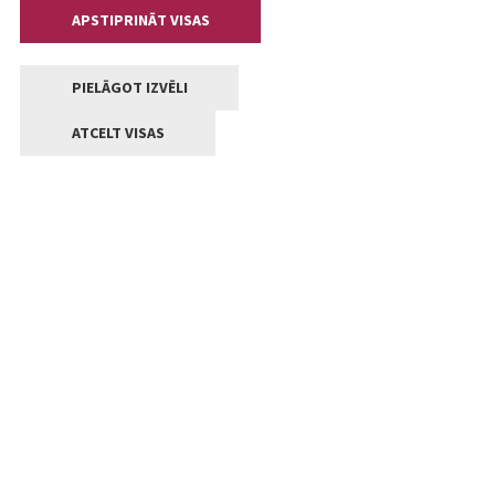
APSTIPRINĀT VISAS
PIELĀGOT IZVĒLI
ATCELT VISAS
Kontakti
Jelgavas valstpilsētas pašvaldība
Lielā iela 11, Jelgava, LV-3001
+371 63005522
pasts@jelgava.lv