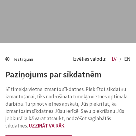
Izvēlies valodu:
LV
EN
Iestatījumi
Paziņojums par sīkdatnēm
Šī tīmekļa vietne izmanto sīkdatnes. Piekrītot sīkdatņu
izmantošanai, tiks nodrošināta tīmekļa vietnes optimāla
darbība. Turpinot vietnes apskati, Jūs piekrītat, ka
izmantosim sīkdatnes Jūsu ierīcē. Savu piekrišanu Jūs
jebkurā laikā varat atsaukt, nodzēšot saglabātās
sīkdatnes.
UZZINĀT VAIRĀK
.