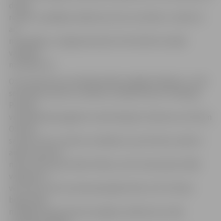
divām
reizēm uzspēlēja vairākumā, taču rezultāts uz tablo tā
arī
nemainījās, un jelgavnieki pēc 20 minūtēm atradās
vadībā ar
minimālu 1:0.
Otro periodu jau sekmīgi iesāka Liepājas hokejisti, un 49.
sekundē ar precīzu metienu izcēlās Kristers Freibergs.
Perioda
vidusdaļa bija pagalam neveiksmīga. No sākuma, Artūram
Ozolam
saņemot divu minūšu noraidījumu par bīstamu spēli ar
augstu paceltu
nūju, vārtus guva Klāvs Plānics, bet 32 sekundes vēlāk
vairākumā
vēl vienus vārtus pievienoja Egils Kalns (1:3). Perioda
beigu daļā
mūsējiem bija daudzas iespējas vairākumā, tomēr