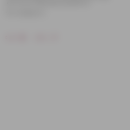
pret «Prizmu». Mača sākums pulksten 13.
Foto: Zemgale/LLU
Drukāt
Dalīties