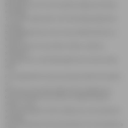
bija tāpēc, ka ar šo cīņu arī aprāvās Jelgavas komandas
iespaidīgā
13 uzvarētu spēļu sērija. Turnīra tabulā gan jelgavnieki
vienalga
bija saglabājuši pirmo vietu. Divas nedēļas bija laiks, ko
komanda
varēja izmantot, lai nosvinētu svētkus, atpūstos,
sadziedētu
savainojumus un veiksmīgi sagatavotos sezonas otrajai
daļai.
Pret liepājniekiem šosezon jau bija aizvadītas trīs spēles,
un
divās cīņas uzvaru bija svinējusi tieši «Zemgale/LLU».
Ceturtās tikšanās reizes sākums mūsējiem padevās
lielisks – jau 15.
sekundē Liepājā rezultātu atklāja viesu uzbrucējs Raivis
Kurņīgins
(1:0). Atlikušajā pirmā perioda daļā katra no komandām pa