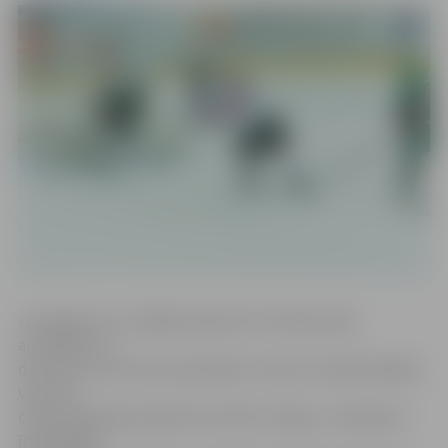
«Zemgale/LLU» pēdējo spēli pirms šīvakara bija
aizvadījusi 21.
decembrī, kad viesos pēcspēles metienu sērijā piekāpās
vienai no
čempionāta galvenajām favorītēm «Mogo». Zaudējums
īpaši sāpīgs