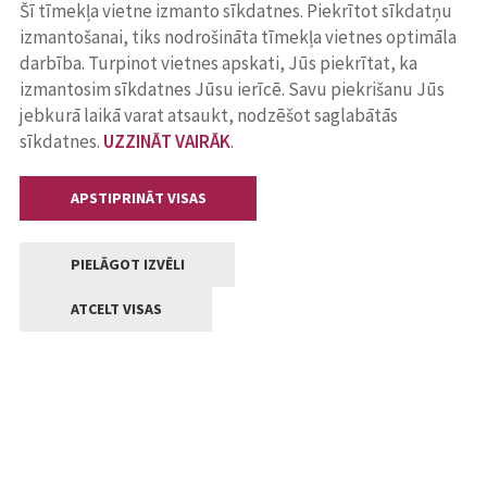
Šī tīmekļa vietne izmanto sīkdatnes. Piekrītot sīkdatņu
izmantošanai, tiks nodrošināta tīmekļa vietnes optimāla
darbība. Turpinot vietnes apskati, Jūs piekrītat, ka
izmantosim sīkdatnes Jūsu ierīcē. Savu piekrišanu Jūs
jebkurā laikā varat atsaukt, nodzēšot saglabātās
sīkdatnes.
UZZINĀT VAIRĀK
.
APSTIPRINĀT VISAS
PIELĀGOT IZVĒLI
ATCELT VISAS