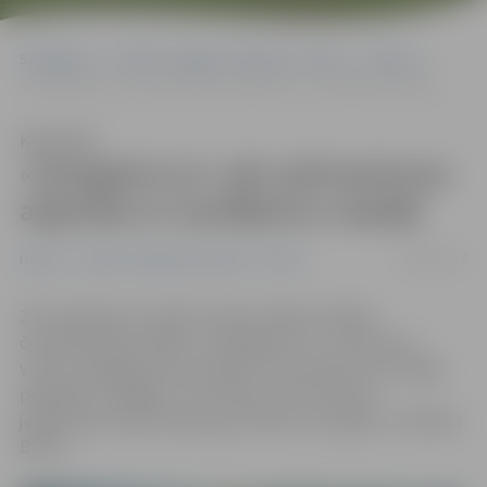
Sākumlapa
Portāla “Jelgavas Vēstnesis” arhīvs
Hokejs
«Zemgale/LLU» pēc pārtraukuma atgriežas ar zaudējumu Liepājā
Klausīties
«Zemgale/LLU» pēc pārtraukuma
atgriežas ar zaudējumu Liepājā
04/01/2017
Hokejs
Portāla “Jelgavas Vēstnesis” arhīvs
2017. gadā pirmo spēli Latvijas hokeja Virslīgas
čempionātā aizvadījusi «Zemgale/LLU», kas pirmos
vārtus Liepājā guva jau spēles 15. sekundē, taču beigās
piekāpās «Liepājai» ar rezultātu 2:6. Pa vārtiem
jelgavnieku labā šovakar guva Raivis Kurņīgins un Niklāvs
Birovs.