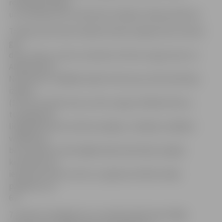
realizācija kliboja
un situācija pirms izšķirošās trešdaļas nebija patīkama.
Trešā perioda sākumdaļā īsā laikā Liepājai atkal izdevās
gūt
divus vārtus, šoreiz izceļoties Artūram Logunovam un
Aleksandram
Novikovam, tādējādi spēles liktenis jau lielā mērā bija
izšķirts
(1:5). 45. minūtē vienus vārtus atguva Niklāvs Birovs,
turpinājumā
liepājnieki atkal sniedza iespējas, mūsējiem spēlējot
vairākumā,
bet nedaudz veiksmīgāka šajā vakarā bija Liepājas
komanda, kas
iemeta arī sestos vārtus un galarezultātā svinēja
panākumu ar
6:2.
7. janvārī «Zemgale/LLU» aizvadīs spēli viesos Rīgā