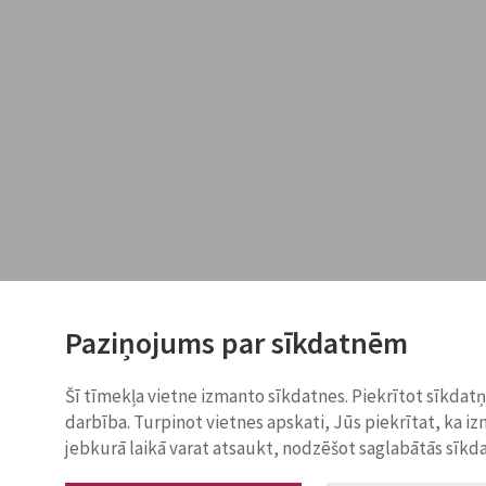
Paziņojums par sīkdatnēm
Šī tīmekļa vietne izmanto sīkdatnes. Piekrītot sīkdat
darbība. Turpinot vietnes apskati, Jūs piekrītat, ka i
jebkurā laikā varat atsaukt, nodzēšot saglabātās sīkd