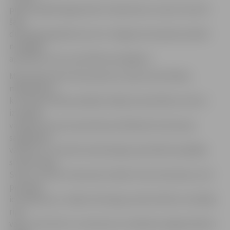
piecās spēlēs jelgavnieki izcīnīja divas uzvaras. Favorīti
šajā
duelī bija ogrēnieši, bet arī Jelgavas komanda noteikti
nevēlējās
apstāties vien ar pusfināla sasniegšanu.
Mača sākumā itin liels pārsvars ripas kontrolē bija
mājiniekiem,
kuri daudz laika pavadīja mūsējo aizsardzības zonā un
izveidoja
vairākas nervozas epizodes pie Riharda Cimermaņa
sargātajiem
vārtiem. 11. minūtē neveiksmīgi aizsardzībā nospēlēja
slovēnis Žiga
Svete, un pret Cimermani izrāvās Toms Hartmanis, kurš
prasmīgi
ieturēja pauzi, noķēra vārtsargu pretkustībā un ieraidīja
ripu
vārtu stūrī (0:1). Ar uzbrukumu veidošanu jelgavniekiem