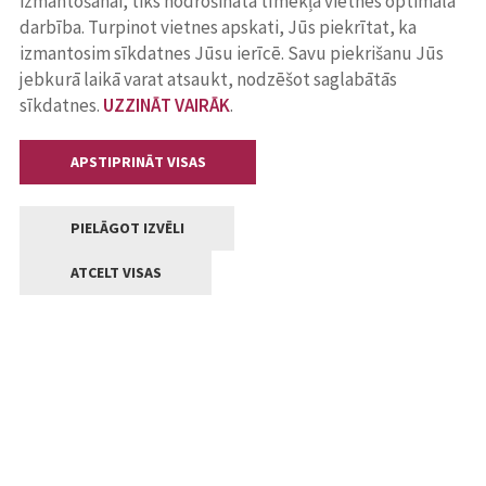
izmantošanai, tiks nodrošināta tīmekļa vietnes optimāla
darbība. Turpinot vietnes apskati, Jūs piekrītat, ka
izmantosim sīkdatnes Jūsu ierīcē. Savu piekrišanu Jūs
jebkurā laikā varat atsaukt, nodzēšot saglabātās
sīkdatnes.
UZZINĀT VAIRĀK
.
APSTIPRINĀT VISAS
PIELĀGOT IZVĒLI
ATCELT VISAS
Kontakti