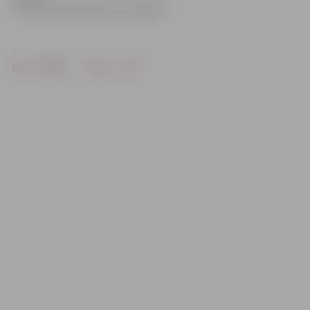
mačs 18. martā jau būs Jelgavā.
Drukāt
Dalīties