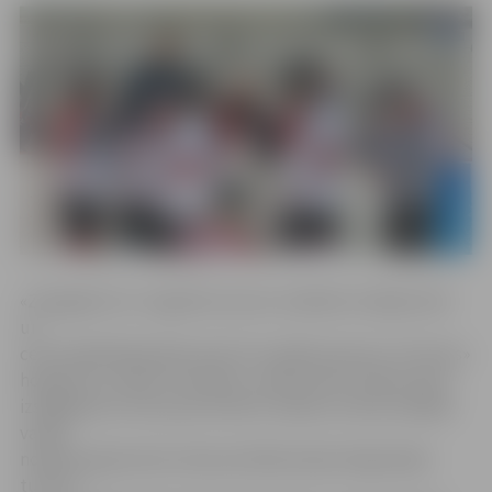
«Zemgale/LLU» regulāro sezonu noslēdza trešajā vietā
un
ceturtdaļfinālā pārliecinoši trīs spēlēs pieveica «Prizmas»
hokejistus, kamēr «Kurbads», pateicoties otrajai vietai,
izslēgšanas turnīra pirmo kārtu izlaida un divas nedēļas
varēja
nopietni gatavoties tieši pusfināla sērijai. Regulārajā
turnīrā