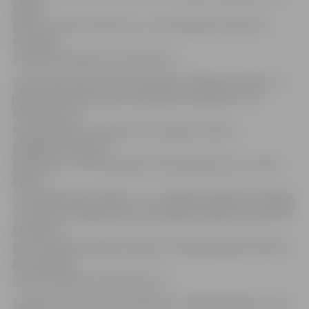
klājās
grūti, momentu bija maz, un visai loģiski viesi pēc 20
minūtēm
atradās iedzinējos ar minimālu 0:1.
Otrā perioda sākumā pretiniekiem kliboja disciplīna, un
jelgavnieki ieguva divus skaitliskos vairākumus, no
kuriem vienu
realizēja Ēriks Ozollapa. Pēc tam gan iniciatīvu
pakāpeniski atguva
ogrēnieši, un 33. minūtē pēc liela spiediena ripu tukšos
vārtos
meta Aleksandrs Galkins – 1:2. Jelgavas hokejistu iespējas
uzbrukumā mājinieki ļoti prasmīgi ierobežoja, pie tam 20
sekundes
pirms perioda beigām iespēju izmantoja Rihards Remiņš,
kā rezultātā
pēc 40 minūtēm nepatīkams 1:3.
Trešā perioda sākumā mūsējie ātri mēģināja atgūt vienus