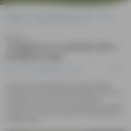
Sākumlapa
Portāla “Jelgavas Vēstnesis” arhīvs
Hokejs
«Zemgale/LLU» pusfinālu sāk ar zaudējumu Ogrē
Klausīties
«Zemgale/LLU» pusfinālu sāk ar
zaudējumu Ogrē
14/03/2017
Hokejs
Portāla “Jelgavas Vēstnesis” arhīvs
Vidzemes ledus hallē Ogrē Latvijas hokeja Virslīgas
pusfināla ietvaros pirmajā mačā zaudējumu piedzīvojusi
«Zemgale/LLU», kas ar rezultātu 2:4 piekāpās
«Kurbadam». Abus vārtus viesu labā guva uzbrucējs Ēriks
Ozollapa. Jau rīt Ogrē otrā spēle, kurā iespēja izlīdzināt
rezultātu sērijā.