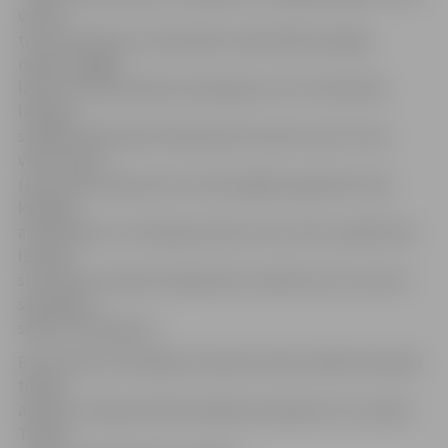
vārtus,
taču pretinieki ar disciplinētu spēli tādas iespējas
nedeva. Ilgāku
laiku rezultāts palika nemainīgs, bet 54. minūtē pēc
lieliskas
saspēles Aleksandrs Macijevskis iemeta ceturto ripu
viesu vārtos
(1:4). 24 sekundes pirms mača beigām ogrēnieši rupji
kļūdījās
aizsardzībā, un Ozollapa iemeta otros vārtus spēlē (2:4).
Izskaņā
starp abu komandu hokejistiem izcēlās asumi, kas sola
saspringtu
sērijas turpinājumu.
Rīt pulksten 19.30 Ogrē, Vidzemes ledus hallē komandas
tiksies
atkārtoti. Sērija ritēs līdz kādas komandas trīs uzvarām.
Trešais