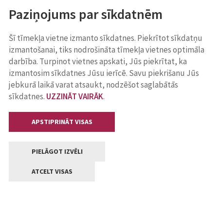
Paziņojums par sīkdatnēm
Šī tīmekļa vietne izmanto sīkdatnes. Piekrītot sīkdatņu
izmantošanai, tiks nodrošināta tīmekļa vietnes optimāla
darbība. Turpinot vietnes apskati, Jūs piekrītat, ka
izmantosim sīkdatnes Jūsu ierīcē. Savu piekrišanu Jūs
jebkurā laikā varat atsaukt, nodzēšot saglabātās
sīkdatnes.
UZZINĀT VAIRĀK
.
APSTIPRINĀT VISAS
PIELĀGOT IZVĒLI
ATCELT VISAS