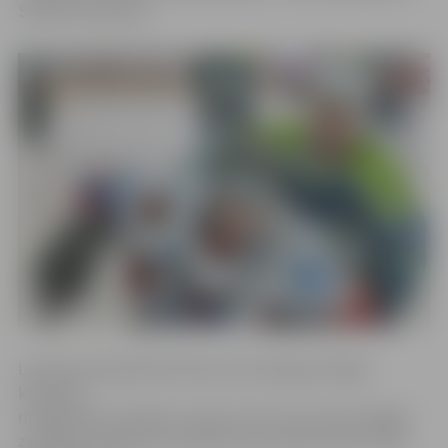
Sandim Zolmanim.
Latvijas čempionāta ietvaros pret spēcīgo «Mogo»
komandu
mūsējie bija izcīnījuši uzvaras ar 5:4 un 4:2, bet vienīgais
zaudējums piedzīvots pašā sezonas sākumā (0:3). Abas