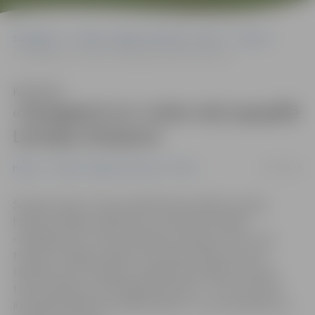
Sākumlapa
Portāla “Jelgavas Vēstnesis” arhīvs
Hokejs
«Zemgale/LLU» trešo reizi apspēlē Latvijas čempioni
Klausīties
«Zemgale/LLU» trešo reizi apspēlē
Latvijas čempioni
13/02/2016
Hokejs
Portāla “Jelgavas Vēstnesis” arhīvs
Šovakar Inbox.lv ledus hallē Piņķos kārtējo Latvijas
hokeja Virslīgas regulārā turnīra spēli aizvadīja
«Zemgale/LLU», kas viesojās pie Latvijas turnīru visu
trofeju turētājas «Mogo». Komandai tā bija ceturtā
tikšanās reize Virslīgā, un jelgavnieki spēja izcīnīt jau
trešo panākumu pret Rīgas komandu – 4:1. Pa vārtiem
Kristapam Milleram, Mārim Miezim, Jurim Ziemiņam un