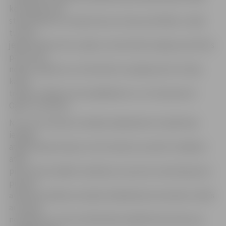
komandas savā
starpā tikās arī Latvijas kausa izcīņas pusfinālā, un šajā
turnīrā
jelgavniekiem divu spēļu summā reālu iespēju pacīnīties
par uzvaru
nebija. Jāpiemin, ka rīdzinieki turpinājumā arī izcīnīja
kausa
trofeju, finālā no 0:3 atspēlējoties un ar 4:3 pieveicot
Ogres «Kurbadu».
No turnīra tabulas viedokļa mājiniekiem šī spēle bija
iespēja
atgūt līderpozīcijas turnīra tabulā, savukārt mūsējiem
atkal
pietuvoties labāko trijniekam, kas pirms mača bija piecu
punktu
attālumā. Spēles pirmajā trešdaļā abas komandas izcēlās
ar kaudzi
noraidījumu, kā rezultātā sākumdaļā 50 sekundes pat