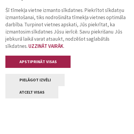
Šī tīmekļa vietne izmanto sīkdatnes. Piekrītot sīkdatņu
izmantošanai, tiks nodrošināta tīmekļa vietnes optimāla
darbība. Turpinot vietnes apskati, Jūs piekrītat, ka
izmantosim sīkdatnes Jūsu ierīcē. Savu piekrišanu Jūs
jebkurā laikā varat atsaukt, nodzēšot saglabātās
sīkdatnes.
UZZINĀT VAIRĀK
.
APSTIPRINĀT VISAS
PIELĀGOT IZVĒLI
ATCELT VISAS