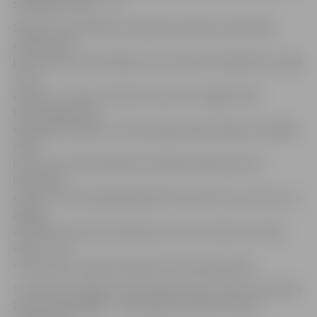
sargātajos vārtos – 2:1.
Skaidrs, ka pie šāda rezultāta pretinieku aktivitātes
uzbrukumā
kļuva aizvien nopietnākas, bet atvēsināt mājiniekus spēja
Juris
Ziemiņš – precīzs metiens un jau 3:1 Jelgavai. Bez
nervozitātes gan
šajā spēlē neiztika, jo mača beigu daļā mūsējie noraidījās
viens
pēc otra, kas lika spēlēt arī lielajā mazākumā, bet
komandas
raksturs un liels gribasspēks ļāva šo pārsvaru noturēt, un
beigās
vēl Sandis Zolmanis pielika punktu ar metienu tukšos
vārtos – 4:1
uzvara pret Latvijas čempioni un kausa ieguvēju.
17. februārī Jelgavas ledus hallē uzdevums jau teorētiski
krietni vienkāršāks – pretiniekos viena no turnīra