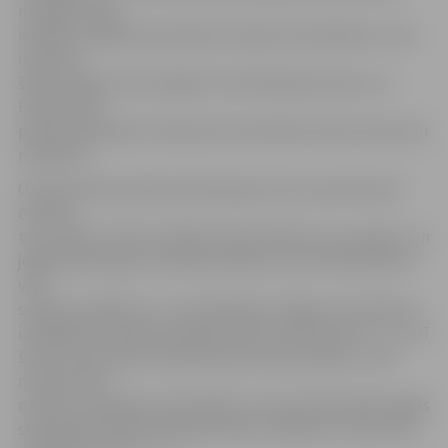
mūsējiem bija
iespēja uzspēlēt piecatā pret trijiem pretiniekiem, taču
izmantot
šādu iespēju viesi nespēja. Tā arī Nikolajs Žurkovs un
Henrijs Ančs
palika nepārspēti, tablo pēc 20 minūtēm vēstot bezvārtu
neizšķirtu.
Otrā perioda ievadā neizdevās gūt vārtus piecatā pret
četriem,
taču dažas minūtes vēlāk Kristaps Millers savu panāca, un
jelgavnieki ieguva minimālu pārsvaru (1:0). Diemžēl drīz
vien
sekoja noraidījums, un pieredzējusī «Mogo» komanda to
izspēlēja līdz labai pozīcijai Elvisam Želubovskim – 1:1. Arī
šoreiz starp abām vienībām bija visai asa spēle, un 36.
minūtē soda
metienu nespēja iemest Millers, bet perioda pašās beigās
skaitliskajā vairākumā Māris Miezis raidīja otro ripu Anča