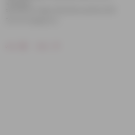
izteiktajām
pastarītēm HS «Rīga». Mača sākums pulksten 19.30.
Foto: HK «Zemgale/LLU»
Drukāt
Dalīties