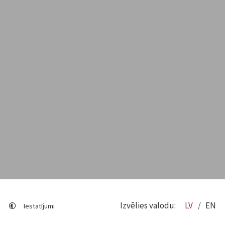
Izvēlies valodu:
LV
EN
Iestatījumi