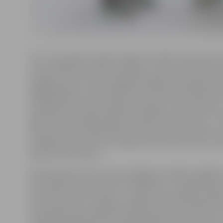
Pēc Jauna gada Haralda Vasiļjeva vadītā komanda bija
visai izteiktas neveiksmju sērijas, uzvarot tikai vienu 
pēdējos piecos mačos. Pagalam bažīgus komandas līdz
pēdējā spēle, kurā Latvijas kausa izcīņas pusfināla ma
ielaida desmit ripas (3:10) pret «Mogo». Pret «Kurbadu
šajā vakarā nevarēja spēlēt vairāki komandas līderi – N
Birovs, Artjoms Ogorodņikovs, Raimonds Upenieks un v
spēlētāji, tiesa, pret šo spēcīgo vienību līdz šim sez
bija pozitīva bilance.
Mača ievadā uzreiz viesi parupējās par labām iespējā
jo īsā laikā nopelnīja divus noraidījumus. Izspēles bija,
pietrūka precīzu metienu. Jāsaka, ka pirmajā period
kopumā ļoti maz spēlēja vienādos sastāvos. Atzinību n
izpelnījās jelgavnieku vārtsargs Rihards Cimermanis, k