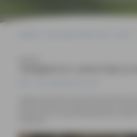
Sākumlapa
Portāla “Jelgavas Vēstnesis” arhīvs
Hokejs
Klausīties
«Zemgale/LLU» vareni cīnās un 
Hokejs
Portāla “Jelgavas Vēstnesis” arhīvs
Jelgavas ledus hallē Latvijas čempionāta regulārās s
minimālu 1:0 pārsvaru pret Ogres «Kurbadu» un pēcspē
Vienīgos vārtus mača pamatlaikā jelgavnieku labā gu
čempionātā.