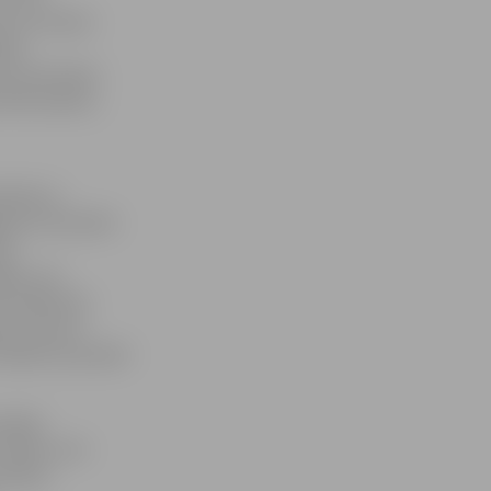
zcili stabilu
pēju
u pretinieku
Olafs Aploks,
nētāk no
ākajām komandām
ija
jevs, kā
 lielākoties
as izmantot
ūsējiem joprojām
espēja
trijiem, bet
skatīja