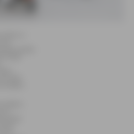
 nonākusi uz
uzvaru
jutējus padarīja
čā mūsējie
»
iklāvs
ēl vairāki
onā mūsējiem
m mūsējiem,
 taču
ā komandas
oteikti
urš 20