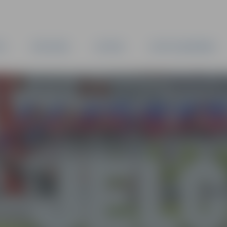
TA
PAŠVALDĪBA
IESTĀDES
KAPITĀLSABIEDRĪBAS