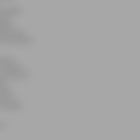
 ieslīdēja
uvuma
spēles
uardam Hugo
, kā rezultātā
le bija
 disciplīna,
 patiesi visi
kus
tāpat.
 un arī
s Jelgavas
ret