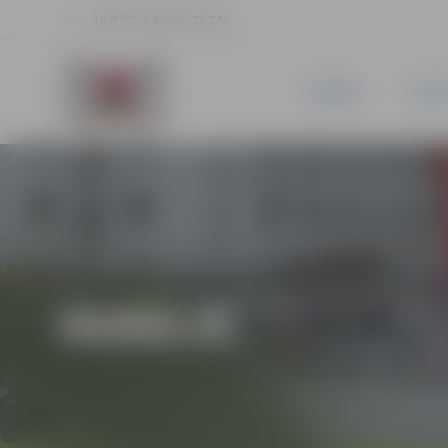
16.9 °C, 3.4 m/s, 72.7 %
JAUNUMI
PILSĒ
HOKEJS