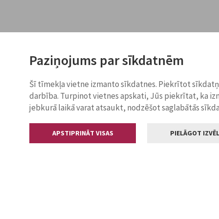
Paziņojums par sīkdatnēm
Šī tīmekļa vietne izmanto sīkdatnes. Piekrītot sīkdat
darbība. Turpinot vietnes apskati, Jūs piekrītat, ka i
jebkurā laikā varat atsaukt, nodzēšot saglabātās sīkd
APSTIPRINĀT VISAS
PIELĀGOT IZVĒL
Kontakti