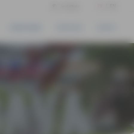
LV
EN
Iestatījumi
UZŅĒMĒJDARBĪBA
PAKALPOJUMI
KONTAKTI