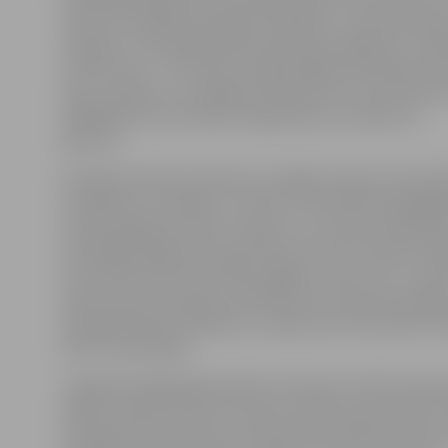
minūtes aizvadīja pilnībā bez kļūdām un demonstrēja i
sniegumu. Vārtsarga lieliskā spēle ļāva sagaidīt arī ies
uzbrukumā – 18. minūtē saorganizējām pamatīgu haos
vārtu priekšā, un noslēgumā tukšā vārtu stūri iemeta 
tādējādi pēc 20 minūtēm mājiniekiem minimāls 1:0
pārsvars.
Otrajā periodā komandas jau spēlēja nedaudz discipli
noraidījumu viedokļa, un viena no finansiāli spēcīg
Latvijā spēlēja primitīvu hokeju, kuru jūtami pilnībā b
izanalizējis jelgavnieku galvenais treneris Haralds Vasiļ
rezultātā Cimermanim bija vieglāks uzdevums un ripas
pašas atrada vārtsargu. Diemžēl divas teicamas iespēj
nespēja Romāns Nekļudovs, tāpēc pēc 40 minūtēm m
tikai 1:0 handikaps.
Trešajā trešdaļā jelgavniekiem septiņas minūtes bija i
spēlēt vairākumā, pie tam divas minūtes piecatā pret 
šī iespēja tika izniekota. Perioda beigu daļā tiesneši sa