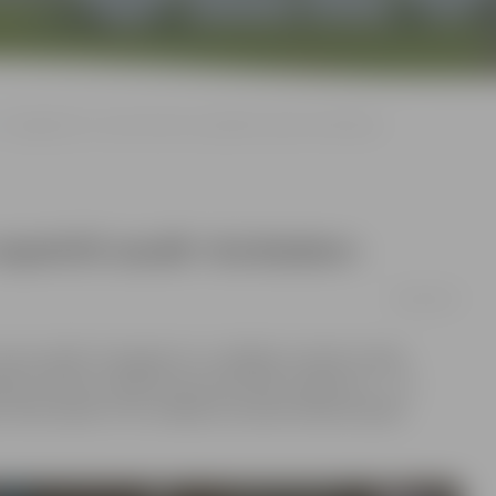
«Zemgale/LLU» vareni cīnās un nepelnīti zaudē «Kurbadam»
nepelnīti zaudē «Kurbadam»
18/01/2017
ezonas spēlē «Zemgale/LLU» pēdējās minūtēs izlaida
les metienu sērijā atzina pretinieku pārākumu – 1:2.
va Olafs Aploks. Pēc nedēļas komandai nākamā spēle