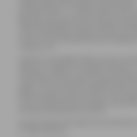
vairākas iespējas noraidīt mūsējos, un viesi veiksmīgi
izlīdzināja rezultātu – 1:1. Nedaudz vēlāk vēl viena ripa
jelgavnieku vārtos, bet, par laimi, tiesneši šo vārtu g
neieskaitīja. Papildlaikā rezultāts nemainījās, bet pēc
metienu sērijā mūsējiem vienīgais vārtu guvums Ed
Jansonam, kamēr pretiniekiem divi precīzi mēģinājumi
zaudējums ar 1:2.
«Salīdzinot ar iepriekšējām spēlēm, protams, ka šī spē
labāka. Pēc Jaunā gada mums pilnīgi viss bija pajucis –
nestrādāja, ne vairākums, ne mazākums, bet šovakar jau
cīnījās. It kā pirms katras spēles izrunājam kā pretinie
sagaidīt, taču šoreiz reāli to arī darījām. Dusmas jau ir 
Nekad nav patīkami zaudēt, bet pozitīvi, ka visi cīnījās
sezonas turpinājumā tā mums ir jāspēlē,» tā pēc spēle
komandas vārtsargs Rihards Cimermanis.
25. janvārī pulksten 19.30 Jelgavas ledus hallē spēle p
HS «Rīga» hokejistiem.