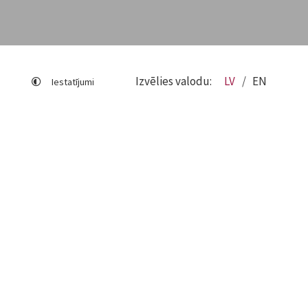
Izvēlies valodu:
LV
EN
Iestatījumi
Lapas karte