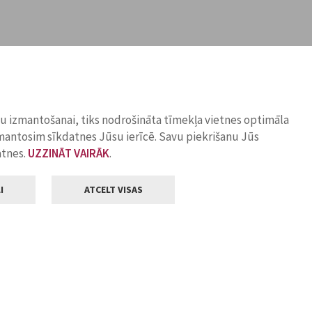
ņu izmantošanai, tiks nodrošināta tīmekļa vietnes optimāla
zmantosim sīkdatnes Jūsu ierīcē. Savu piekrišanu Jūs
atnes.
UZZINĀT VAIRĀK
.
I
ATCELT VISAS
Klientu apkalpošana