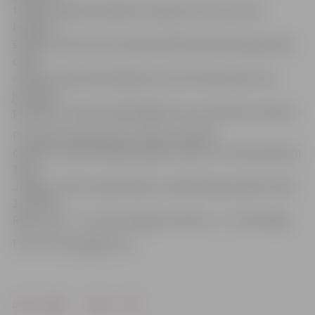
treneris Valērijs Kuļibaba. Viņš gan atzina, ka mūsu
hokejisti
šovakar uzbrukumā ir bijuši aktīvāki nekā pirmajās divās
cīņās:
«Šovakar vairākumā bijām jau krietni bīstamāki, taču
jāturpina
progresēt. Jābūt nepiekāpīgiem pie pretinieku vārtiem.»
Pusfināla sērija ilgs līdz vienas komandas
četrām uzvarām. Nākamā spēle notiks 11. martā pulksten
19.30
Jelgavā. Ja būs nepieciešams, piektā sērijas spēle notiks
13. martā
Rīgā, sestā – 15. martā Jelgavā, septītā – 17. martā Rīgā.
Foto: HK «Zemgale/LLU»
Drukāt
Dalīties