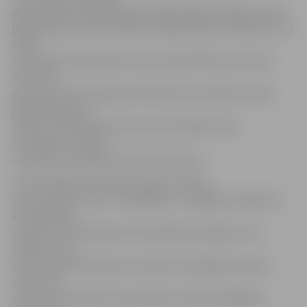
gan pirmajā trešdaļā aktīvāki bija sērijā iedzinējos esošie
jelgavnieki, kuriem izdevās vairākas labas nomaiņas, kuru
laikā
pretinieks tika iespiests viesu aizsardzības zonā, taču
līdz vārtu
guvumam tikt neizdevās. Minūti pirms atpūtas tomēr
jelgavnieki guva
vārtus, kad ātrā pretuzbrukumā izcēlās Artūrs
Homjakovs. Ar šādu
rezultātu noslēdzās pirmās 20 minūtes.
Otrā trešdaļa kopumā aizritēja ar nelielu
viesu pārsvaru, taču «Zemgali/LLU» paglāba vairākums,
kurā izdevās
izveidot vairākas labas vārtu gūšanas iespējas, taču
lielisks viesu
vārtos bija Uldis Čalpa. Laukumā turpinājās azartiska
cīņa, taču
vārtus tā arī kādai no komandām otrajā trešdaļā gūt