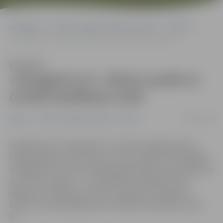
Sākumlapa
Portāla “Jelgavas Vēstnesis” arhīvs
Hokejs
«Zemgale/LLU» vēlreiz zaudē un nonāk bezdibeņa malā
Klausīties
«Zemgale/LLU» vēlreiz zaudē un
nonāk bezdibeņa malā
09/03/2019
Hokejs
Portāla “Jelgavas Vēstnesis” arhīvs
Hokeja klubs «Zemgale/LLU» šovakar Jelgavas ledus
hallē spēja gūt vienus vārtus, taču «Olybet» hokeja līgas
izslēgšanas turnīra pusfināla spēlē piedzīvoja zaudējumu
pret HK «Kurbads»– 1:2 (1:0;0:0;0:2). Vienīgos vārtus
jelgavnieku labā guva Artūrs Homjakovs. Sērijā līdz
četrām uzvarām jelgavnieki nonākuši bezdibeņa malā –
0:3.