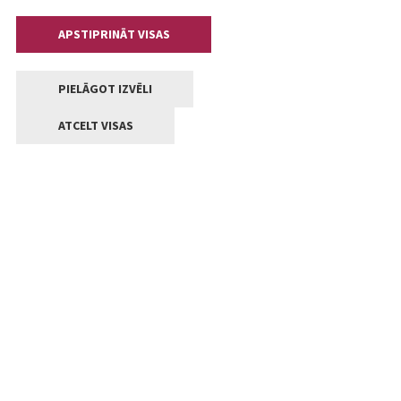
APSTIPRINĀT VISAS
PIELĀGOT IZVĒLI
ATCELT VISAS
Kontakti
Jelgavas valstpilsētas pašvaldība
Lielā iela 11, Jelgava, LV-3001
+371 63005522