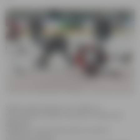
Spēles ievadā noraidījumu par turēšanu ar
nūju nopelnīja «Kurbada» uzbrucējs Juris Štāls, taču
jelgavnieki
nespēja divu minūšu laikā izveidot rezultatīvu
uzbrukumu. Kopumā