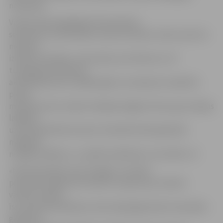
neizdevās.
Viesiem bija vajadzīgas tikai septiņas
sekundes, lai izlīdzinātu mača rezultātu, kad ar precīzu
metienu
izcēlās «Kurbada» uzbrucējs Lauris Rancevs. Arī
turpinājumā nedaudz
aktīvāki bija viesi, tādēļ loģiski, ka nedaudz mazāk kā
piecas
minūtes pirms trešās trešdaļas beigām vārtus guva sērijas
labākais
uzbrucējs Mārtiņš Cipulis. Diemžēl atlikušajā laikā
mājinieki
nespēja izlābties, un spēlē noslēdzās ar rezultātu 1:2.
«Neizmantojām savas iespējas, savukārt
pretinieks spēja tās izmantot un guva par vieniem
vārtiem vairāk,»
īss savā komentārā par maču bija jelgavnieku komandas
galvenais