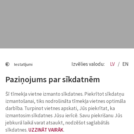
Izvēlies valodu:
LV
EN
Iestatījumi
Paziņojums par sīkdatnēm
Šī tīmekļa vietne izmanto sīkdatnes. Piekrītot sīkdatņu
izmantošanai, tiks nodrošināta tīmekļa vietnes optimāla
darbība. Turpinot vietnes apskati, Jūs piekrītat, ka
izmantosim sīkdatnes Jūsu ierīcē. Savu piekrišanu Jūs
jebkurā laikā varat atsaukt, nodzēšot saglabātās
sīkdatnes.
UZZINĀT VAIRĀK
.