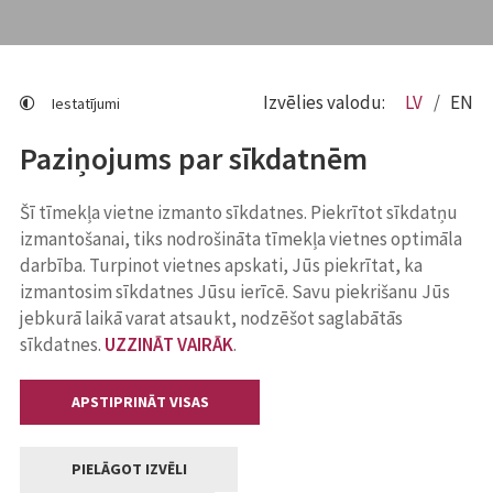
Izvēlies valodu:
LV
EN
Iestatījumi
Paziņojums par sīkdatnēm
Šī tīmekļa vietne izmanto sīkdatnes. Piekrītot sīkdatņu
izmantošanai, tiks nodrošināta tīmekļa vietnes optimāla
darbība. Turpinot vietnes apskati, Jūs piekrītat, ka
izmantosim sīkdatnes Jūsu ierīcē. Savu piekrišanu Jūs
jebkurā laikā varat atsaukt, nodzēšot saglabātās
sīkdatnes.
UZZINĀT VAIRĀK
.
APSTIPRINĀT VISAS
PIELĀGOT IZVĒLI